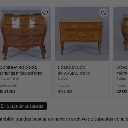
urso
CÓMODA ROCOCÓ,
CÓMODA CON
CÓMOD
segunda mitad del siglo
INTARSIAS, estilo
mármol
XX.
gustaviano, s…
1 horas 1 min
2 días
3 días
Estimación
4 pujas
1 puja
106 USD
48 USD
32 US
Suscribir búsqueda
ambién puedes buscar en
nuestro archivo de subastas concl