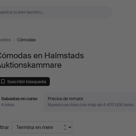
ebles
/
Cómodas
Cómodas en Halmstads
Auktionskammare
Suscribir búsqueda
Subastas en curso
Precios de remate
4 lotes
Nuestro archivo con más de 4 470 000 lotes
ubastas
ltrar
en