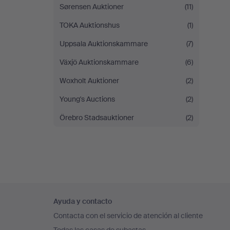
Sørensen Auktioner
(11)
TOKA Auktionshus
(1)
Uppsala Auktionskammare
(7)
Växjö Auktionskammare
(6)
Woxholt Auktioner
(2)
Young's Auctions
(2)
Örebro Stadsauktioner
(2)
Navegación
Ayuda y contacto
en
Contacta con el servicio de atención al cliente
el