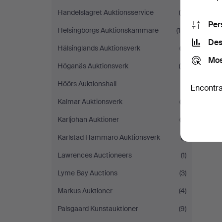
Handelslagret Auktionsservice
(9)
Per
Helsingborgs Auktionskammare
(10)
Des
Hälsinglands Auktionsverk
(2)
Mos
Höganäs Auktionsverk
(5)
Höörs Auktionshall
(1)
Encontra
Kalmar Auktionsverk
(2)
Karljohan Auktioner
(2)
Karlstad Hammarö Auktionsverk
(1)
Lawrences Auctioneers
(1)
Lyme Bay Auctions
(3)
Markus Auktioner
(4)
Palsgaard Kunstauktioner
(9)