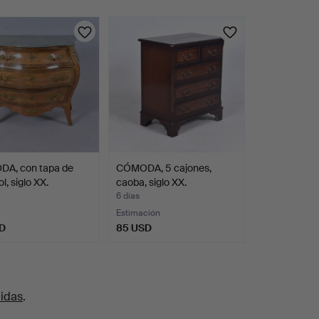
A, con tapa de
CÓMODA, 5 cajones,
, siglo XX.
caoba, siglo XX.
6 días
Estimación
D
85 USD
uidas
.