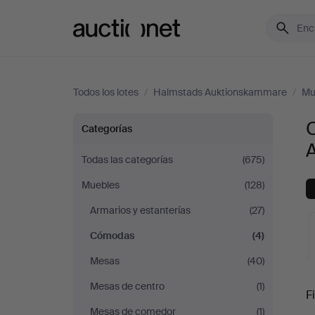
Auctionet.com
Todos los lotes
/
Halmstads Auktionskammare
/
Mu
Cómodas
Categorías
en
Todas las categorías
(675)
Muebles
(128)
Halmstads
Armarios y estanterías
(27)
Auktionskammare
Cómodas
(4)
Mesas
(40)
S
Mesas de centro
(1)
Fi
Mesas de comedor
(1)