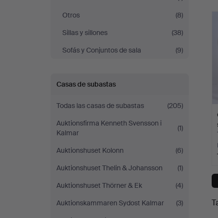
c
Otros
(8)
Sillas y sillones
(38)
Sofás y Conjuntos de sala
(9)
Casas de subastas
Todas las casas de subastas
(205)
Auktionsfirma Kenneth Svensson i
(1)
Kalmar
Auktionshuset Kolonn
(6)
Auktionshuset Thelin & Johansson
(1)
Auktionshuset Thörner & Ek
(4)
T
Auktionskammaren Sydost Kalmar
(3)