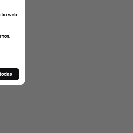
itio web.
rnos.
 todas