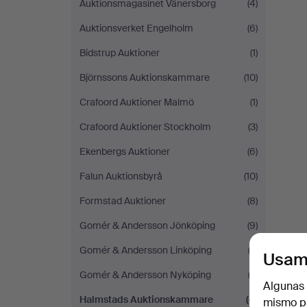
Auktionsmagasinet Vänersborg
(4)
Auktionsverket Engelholm
(6)
Bidstrup Auktioner
(1)
Björnssons Auktionskammare
(10)
Crafoord Auktioner Malmö
(1)
Crafoord Auktioner Stockholm
(3)
Ekenbergs Auktioner
(6)
Falun Auktionsbyrå
(10)
Formstad Auktioner
(8)
Gomér & Andersson Jönköping
(9)
Gomér & Andersson Linköping
(3)
Usam
Gomér & Andersson Nyköping
(2)
Algunas 
Halmstads Auktionskammare
(4)
mismo pu