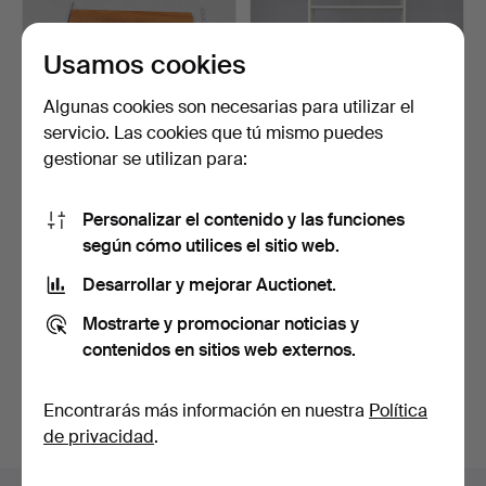
Usamos cookies
Algunas cookies son necesarias para utilizar el
servicio. Las cookies que tú mismo puedes
gestionar se utilizan para:
ESTANTERÍA STRING,
ESTANTERÍA, Triva,
Personalizar el contenido y las funciones
metal y madera, teca, m…
Nordiska Kompaniets Ver…
12 días
11 días
según cómo utilices el sitio web.
Estimación
Estimación
Desarrollar y mejorar Auctionet.
85 USD
159 USD
Mostrarte y promocionar noticias y
Suscribir búsqueda
contenidos en sitios web externos.
También puedes buscar en
nuestro archivo de
Encontrarás más información en nuestra
Política
subastas concluidas
.
de privacidad
.