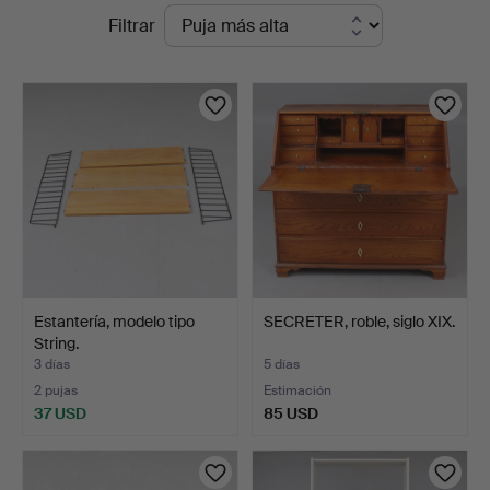
Subastas
Filtrar
Auktionsverket
en
Norrköping
curso
Estantería, modelo tipo
SECRETER, roble, siglo XIX.
String.
3 días
5 días
2 pujas
Estimación
37 USD
85 USD