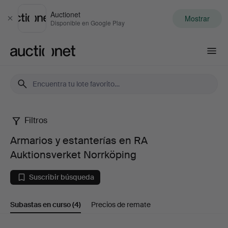
Auctionet
Mostrar
Cerrar
Disponible en Google Play
Auctionet.com
Filtros
Armarios
Armarios y estanterías en RA
y
Auktionsverket Norrköping
estanterías
Suscribir búsqueda
en
Subastas en curso
(4)
Precios de remate
RA