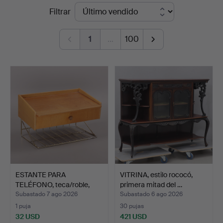
Precios
Filtrar
Auktionskammare
de
1
…
100
remate
ESTANTE PARA
VITRINA, estilo rococó,
TELÉFONO, teca/roble,
primera mitad del …
años 50.
Subastado 7 ago 2026
Subastado 6 ago 2026
1 puja
30 pujas
32 USD
421 USD