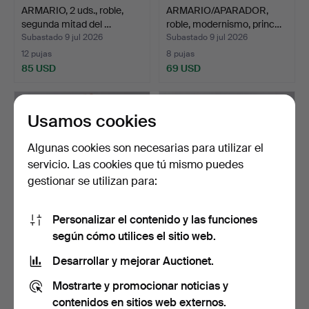
ARMARIO, 2 uds., roble,
ARMARIO/APARADOR,
segunda mitad del …
roble, modernismo, princ…
Subastado 9 jul 2026
Subastado 9 jul 2026
12 pujas
8 pujas
85 USD
69 USD
Usamos cookies
Algunas cookies son necesarias para utilizar el
servicio. Las cookies que tú mismo puedes
gestionar se utilizan para:
Personalizar el contenido y las funciones
según cómo utilices el sitio web.
APARADOR, roble, art
APARADOR CON ESPEJO,
nouveau, década de 19…
roble, principios del…
Desarrollar y mejorar Auctionet.
Subastado 9 jul 2026
Subastado 6 jul 2026
Mostrarte y promocionar noticias y
22 pujas
18 pujas
253 USD
127 USD
contenidos en sitios web externos.