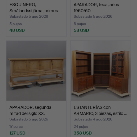
ESQUINERO,
APARADOR, teca, años
Smålandsstjärna, primera
1950/60.
mitad …
Subastado 5 ago 2026
Subastado 5 ago 2026
5 pujas
6 pujas
48 USD
58 USD
APARADOR, segunda
ESTANTERÍAS con
mitad del siglo XX.
ARMARIO, 3 piezas, estilo …
Subastado 5 ago 2026
Subastado 4 ago 2026
17 pujas
24 pujas
127 USD
358 USD