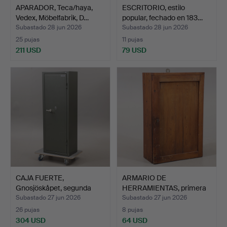
APARADOR, Teca/haya,
ESCRITORIO, estilo
Vedex, Möbelfabrik, D…
popular, fechado en 183…
Subastado 28 jun 2026
Subastado 28 jun 2026
25 pujas
11 pujas
211 USD
79 USD
CAJA FUERTE,
ARMARIO DE
Gnosjöskåpet, segunda
HERRAMIENTAS, primera
mitad d…
mitad del…
Subastado 27 jun 2026
Subastado 27 jun 2026
26 pujas
8 pujas
304 USD
64 USD