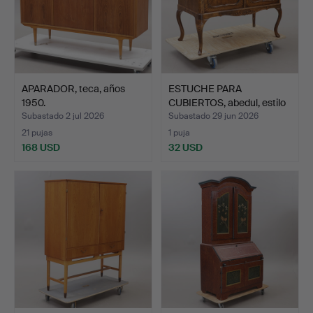
APARADOR, teca, años
ESTUCHE PARA
1950.
CUBIERTOS, abedul, estilo
roc…
Subastado 2 jul 2026
Subastado 29 jun 2026
21 pujas
1 puja
168 USD
32 USD