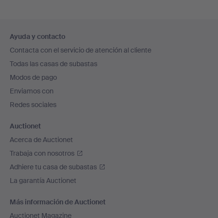
Navegación
Ayuda y contacto
en
Contacta con el servicio de atención al cliente
el
Todas las casas de subastas
pie
Modos de pago
de
Enviamos con
página
Redes sociales
Auctionet
Acerca de Auctionet
Trabaja con nosotros
Adhiere tu casa de subastas
La garantía Auctionet
Más información de Auctionet
Auctionet Magazine