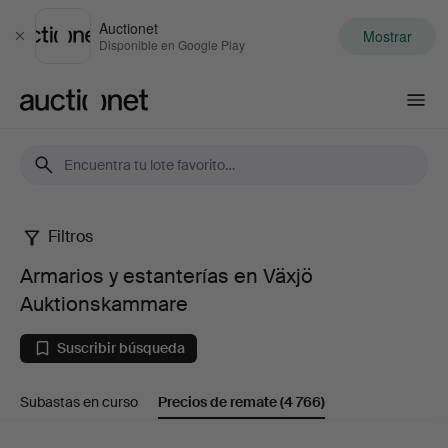
Auctionet
Mostrar
Cerrar
Disponible en Google Play
Auctionet.com
Filtros
Armarios
Armarios y estanterías en Växjö
y
Auktionskammare
estanterías
Suscribir búsqueda
en
Subastas en curso
Precios de remate
(4 766)
Växjö