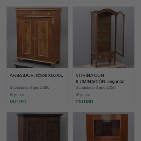
APARADOR, siglos XIX/XX.
VITRINA CON
ILUMINACIÓN, segunda
mitad del…
Subastado 6 ago 2026
Subastado 6 ago 2026
19 pujas
15 pujas
137 USD
106 USD