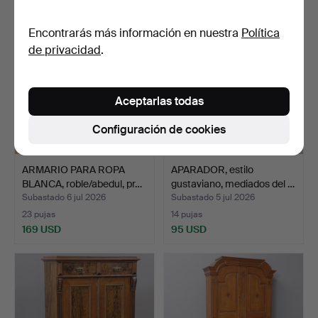
Encontrarás más información en nuestra
Política
de privacidad
.
Aceptarlas todas
Configuración de cookies
ARMARIO PARA ROPA
APARADOR, estilo
BLANCA, roble/abedul, pr…
gustaviano, mediados del …
Subastado 6 jul 2026
Subastado 5 jul 2026
23 pujas
14 pujas
169 USD
95 USD