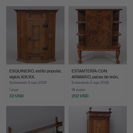
ESQUINERO, estilo popular,
ESTANTERÍA CON
siglos XIX/XX.
ARMARIO, patas de león,
pri…
Subastado 5 ago 2026
Subastado 5 ago 2026
1 puja
18 pujas
32 USD
202 USD