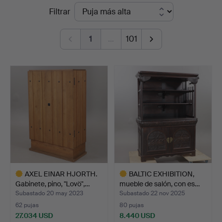
Precios
Filtrar
Auktionskammare
de
1
…
101
remate
AXEL EINAR HJORTH.
BALTIC EXHIBITION,
Gabinete, pino, "Lovö",…
mueble de salón, con es…
Subastado 20 may 2023
Subastado 22 nov 2025
62 pujas
80 pujas
27.034 USD
8.440 USD