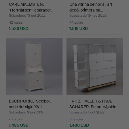
CARL MALMSTEN.
Una vitrina de nogal, art
"Herrgården", aparador,
decó, primera pa…
Åfo…
Subastado 13 oct 2022
Subastado 19 nov 2023
42 pujas
44 pujas
1.536 USD
1.519 USD
ESCRITORIO, "Selebo",
FRITZ HALLER & PAUL
serie del siglo XVII…
SCHÄRER. Estante/gabin…
Subastado 9 jun 2019
Subastado 7 oct 2022
73 pujas
56 pujas
1.495 USD
1.488 USD