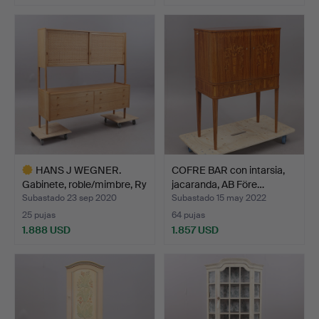
Lote
seleccionado
HANS J WEGNER.
COFRE BAR con intarsia,
Gabinete, roble/mimbre, Ry
jacaranda, AB Före…
…
Subastado 23 sep 2020
Subastado 15 may 2022
25 pujas
64 pujas
1.888 USD
1.857 USD
Lote
seleccionado