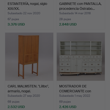
ESTANTERÍA, nogal, siglo
GABINETE con PANTALLA,
XIX/XX.
procedencia Östrabo…
Subastado 22 nov 2020
Subastado 14 mar 2018
67 pujas
28 pujas
3.376 USD
2.848 USD
CARL MALMSTEN. "Lillbo",
MOSTRADOR DE
armario, nogal.
COMERCIANTE con
estante, prin…
Subastado 27 sep 2020
Subastado 1 may 2022
68 pujas
69 pujas
2.532 USD
2.426 USD