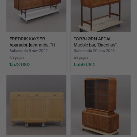
FREDRIK KAYSER.
TORBJØRN AFDAL.
Aparador, jacaranda, "H
Mueble bar, "Bacchus",
50…
Mel…
Subastado 5 nov 2022
Subastado 20 ene 2023
50 pujas
49 pujas
1.573 USD
1.550 USD