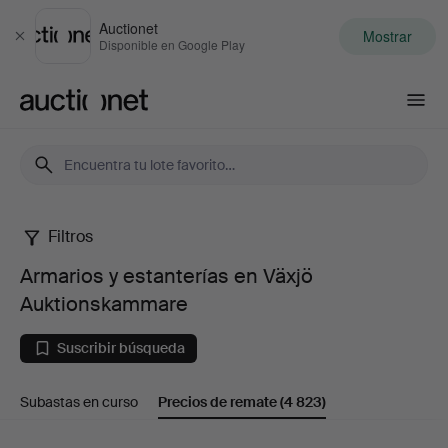
Auctionet
Mostrar
Cerrar
Disponible en Google Play
Auctionet.com
Filtros
Armarios
Armarios y estanterías en Växjö
y
Auktionskammare
estanterías
Suscribir búsqueda
en
Subastas en curso
Precios de remate
(4 823)
Växjö