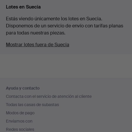
Lotes en Suecia
Estás viendo únicamente los lotes en Suecia.
Disponemos de un servicio de envío con tarifas planas
para todas nuestras piezas.
Mostrar lotes fuera de Suecia
Navegación
Ayuda y contacto
en
Contacta con el servicio de atención al cliente
el
Todas las casas de subastas
pie
Modos de pago
de
Enviamos con
página
Redes sociales