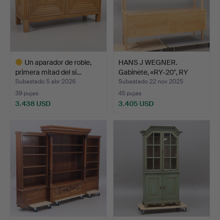
Un aparador de roble,
HANS J WEGNER.
primera mitad del si…
Gabinete, «RY-20", RY
Möble…
Subastado 5 abr 2026
Subastado 22 nov 2025
39 pujas
45 pujas
3.438 USD
3.405 USD
Lote
seleccionado