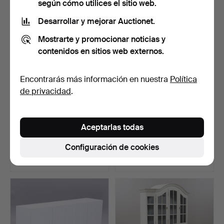
según cómo utilices el sitio web.
Lote
seleccionado
Desarrollar y mejorar Auctionet.
Mostrarte y promocionar noticias y
contenidos en sitios web externos.
Encontrarás más información en nuestra
Política
de privacidad
.
APARADOR, roble,
VITRINA, estilo gustaviano,
Aceptarlas todas
persiana, mediados del si…
K.A Roos, sigl…
Subastado 8 jun 2026
Subastado 25 abr 2026
Configuración de cookies
52 pujas
60 pujas
1.688 USD
1.650 USD