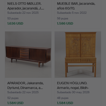
NIELS OTTO MØLLER.
MUEBLE BAR, jacaranda,
Aparador, jacarandá, J.…
años 60/70.
Subastado 22 nov 2025
Subastado 5 nov 2022
53 pujas
56 pujas
1.636 USD
1.586 USD
APARADOR, Jakaranda,
EUGEN HÖGLUND.
Dyrlund, Dinamarca, a…
Armario, nogal, Bildh-
Verks…
Subastado 22 nov 2025
Subastado 30 may 2026
52 pujas
48 pujas
1.584 USD
1.584 USD