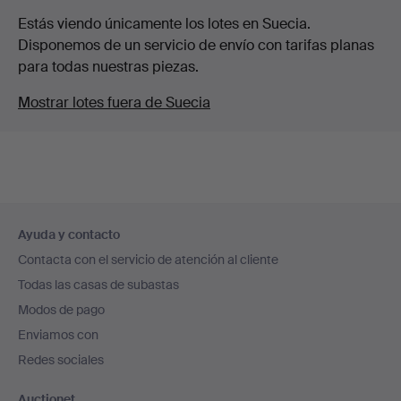
Estás viendo únicamente los lotes en Suecia.
Disponemos de un servicio de envío con tarifas planas
para todas nuestras piezas.
Mostrar lotes fuera de Suecia
Navegación
Ayuda y contacto
en
Contacta con el servicio de atención al cliente
el
Todas las casas de subastas
pie
Modos de pago
de
Enviamos con
página
Redes sociales
Auctionet