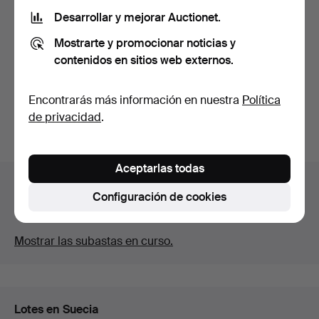
Desarrollar y mejorar Auctionet.
Una pastelería de los años
VITRINA, modelo de pared,
Mostrarte y promocionar noticias y
50.
fabricación tard…
Subastado 6 oct 2024
Subastado 20 ago 2023
contenidos en sitios web externos.
3 pujas
Estimación
37 USD
53 USD
Encontrarás más información en nuestra
Política
de privacidad
.
Suscribir búsqueda
Aceptarlas todas
Archivo de subastas
Configuración de cookies
Estás buscando en el archivo de subastas concluidas.
Mostrar las subastas en curso.
Lotes en Suecia