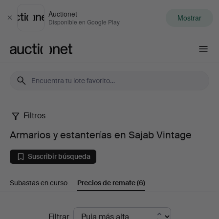
Auctionet
Mostrar
Cerrar
Disponible en Google Play
Auctionet.com
Filtros
Armarios
Armarios y estanterías en Sajab Vintage
y
Suscribir búsqueda
estanterías
Subastas en curso
Precios de remate
(6)
en
Sajab
Precios
Filtrar