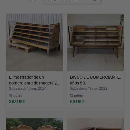
de
Vintage
remate
El mostrador de un
DISCO DE COMERCIANTE,
comerciante de madera y…
años 50.
Subastado 15 sep 2024
Subastado 19 nov 2023
18 pujas
12 pujas
387 USD
69 USD