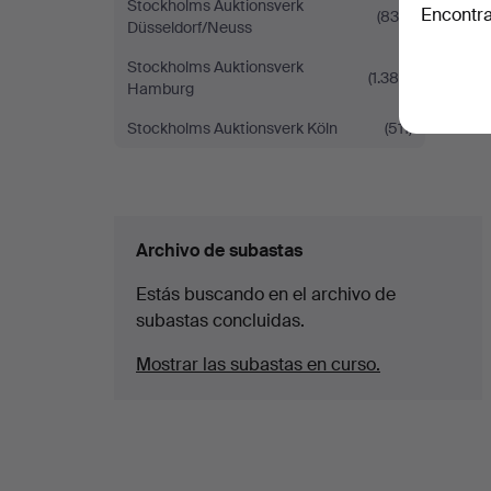
Stockholms Auktionsverk
Encontra
(830)
Düsseldorf/Neuss
Stockholms Auktionsverk
(1.386)
Hamburg
Stockholms Auktionsverk Köln
(511)
Archivo de subastas
Estás buscando en el archivo de
subastas concluidas.
Mostrar las subastas en curso.