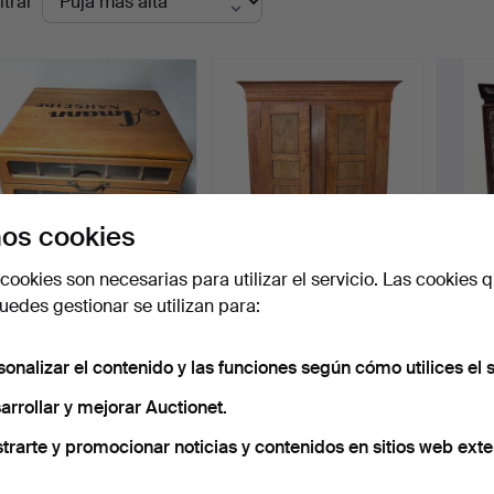
ltrar
de
emate
os cookies
cookies son necesarias para utilizar el servicio. Las cookies q
VIAJE EN EL TIEMPO A LA
ARMARIO BIEDERMEIER
JOYE
edes gestionar se utilizan para:
SALA DE COSTURA: A…
DE MADERA DE CEREZO.
MADE
MARQ
Subastado 29 sep 2023
Subastado 22 abr 2026
Subast
1 puja
9 pujas
2 pujas
sonalizar el contenido y las funciones según cómo utilices el s
266 USD
270 USD
41 US
arrollar y mejorar Auctionet.
Suscribir búsqueda
trarte y promocionar noticias y contenidos en sitios web exte