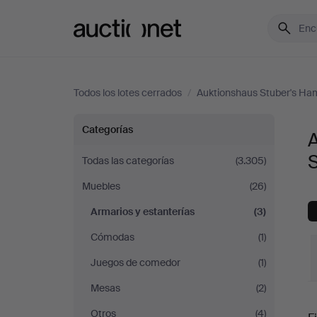
Auctionet.com
Todos los lotes cerrados
/
Auktionshaus Stuber's H
Armarios
Categorías
A
y
Todas las categorías
(3.305)
Muebles
(26)
estanterías
Armarios y estanterías
(3)
en
Cómodas
(1)
Auktionshaus
Juegos de comedor
(1)
Mesas
(2)
Stuber's
P
Otros
(4)