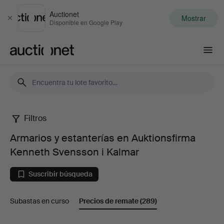
Auctionet
Mostrar
Cerrar
Disponible en Google Play
Auctionet.com
Filtros
Armarios
Armarios y estanterías en Auktionsfirma
y
Kenneth Svensson i Kalmar
estanterías
Suscribir búsqueda
en
Subastas en curso
Precios de remate
(289)
Auktionsfirma