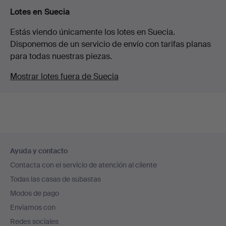
Lotes en Suecia
Estás viendo únicamente los lotes en Suecia.
Disponemos de un servicio de envío con tarifas planas
para todas nuestras piezas.
Mostrar lotes fuera de Suecia
Navegación
Ayuda y contacto
en
Contacta con el servicio de atención al cliente
el
Todas las casas de subastas
pie
Modos de pago
de
Enviamos con
página
Redes sociales