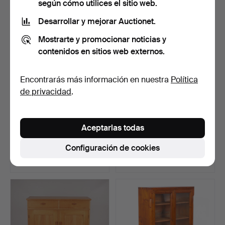
según cómo utilices el sitio web.
Desarrollar y mejorar Auctionet.
Mostrarte y promocionar noticias y
contenidos en sitios web externos.
Encontrarás más información en nuestra
Política
de privacidad
.
BØRGE MOGENSEN. Dos
VITRINA, con iluminación,
Aceptarlas todas
cajoneras «Öresund», K…
años 90.
Subastado 7 mar 2025
Subastado 22 ago 2023
Configuración de cookies
20 pujas
27 pujas
423 USD
422 USD