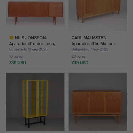
NILS JONSSON.
CARL MALMSTEN.
Aparador «Trento», teca,
Aparador, «The Manor».
Tro…
Åfor…
Subastado 12 sep 2025
Subastado 7 nov 2023
10 pujas
23 pujas
739 USD
739 USD
Lote
seleccionado