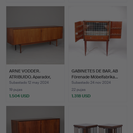
ARNE VODDER.
GABINETES DE BAR, AB
ATRIBUIDO. Aparador,
Förenade Möbelfabrika…
ancho co…
Subastado 12 may 2024
Subastado 24 nov 2024
19 pujas
22 pujas
1.504 USD
1.318 USD