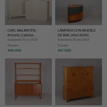
CARL MALMSTEN.
LÁMPARA CON MUEBLE
Armario, 2 piezas,
DE BAR, años 30/40.
"Herrgår…
Subastado 15 jun 2026
Subastado 26 sep 2023
14 pujas
12 pujas
496 USD
467 USD