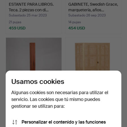
ESTANTE PARA LIBROS.
GABINETE, Swedish Grace,
Teca. 2 piezas con di…
marquetería, años…
Subastado 25 mar 2023
Subastado 26 sep 2023
21 pujas
14 pujas
459 USD
454 USD
Usamos cookies
Algunas cookies son necesarias para utilizar el
servicio. Las cookies que tú mismo puedes
SOPORTE PARA CD,
ARMARIO IKEA
madera sobre base de
«Stockholm», fresno y
gestionar se utilizan para:
hier…
ratán, …
Subastado 3 sep 2024
Subastado 10 dic 2025
24 pujas
25 pujas
Personalizar el contenido y las funciones
444 USD
433 USD