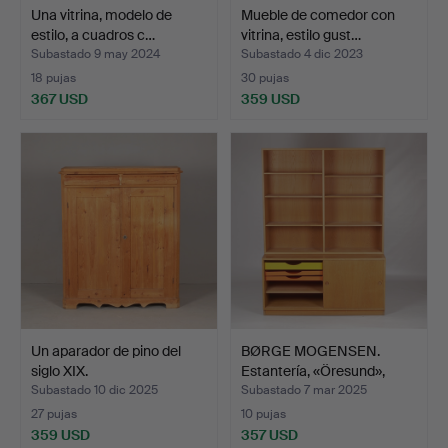
Una vitrina, modelo de
Mueble de comedor con
estilo, a cuadros c…
vitrina, estilo gust…
Subastado 9 may 2024
Subastado 4 dic 2023
18 pujas
30 pujas
367 USD
359 USD
Un aparador de pino del
BØRGE MOGENSEN.
siglo XIX.
Estantería, «Öresund»,
Kar…
Subastado 10 dic 2025
Subastado 7 mar 2025
27 pujas
10 pujas
359 USD
357 USD