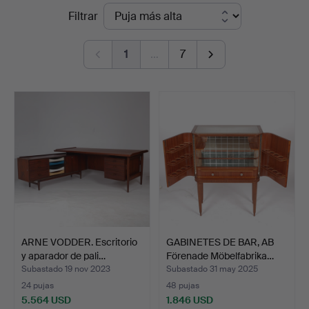
Precios
Filtrar
Kenneth
de
Svensson
1
…
7
remate
i
Kalmar
ARNE VODDER. Escritorio
GABINETES DE BAR, AB
y aparador de pali…
Förenade Möbelfabrika…
Subastado 19 nov 2023
Subastado 31 may 2025
24 pujas
48 pujas
5.564 USD
1.846 USD