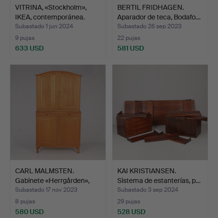
VITRINA, «Stockholm»,
BERTIL FRIDHAGEN.
IKEA, contemporánea.
Aparador de teca, Bodafo…
Subastado 1 jun 2024
Subastado 26 sep 2023
9 pujas
22 pujas
633 USD
581 USD
CARL MALMSTEN.
KAI KRISTIANSEN.
Gabinete «Herrgården»,
Sistema de estanterías, p…
Boda…
Subastado 17 nov 2023
Subastado 3 sep 2024
8 pujas
29 pujas
580 USD
528 USD