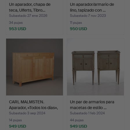
Un aparador, chapa de
Un aparador/armario de
teca, Ulferts, Tibro…
lino, tapizado con …
Subastado 27 ene 2026
Subastado 7 nov 2023
34 pujas
11 pujas
953 USD
950 USD
CARL MALMSTEN.
Un par de armarios para
Aparador, «Todos los días»,
macetas de estilo …
…
Subastado 3 sep 2024
Subastado 1 feb 2024
14 pujas
44 pujas
949 USD
949 USD