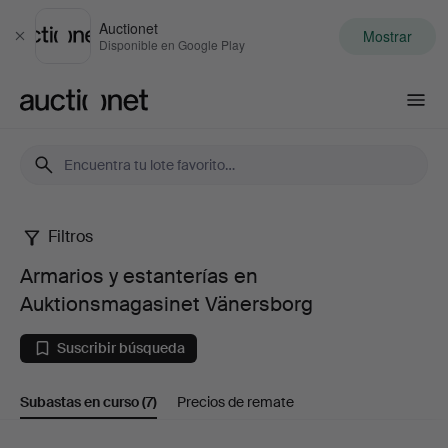
Auctionet
Mostrar
Cerrar
Disponible en Google Play
Auctionet.com
Filtros
Armarios
Armarios y estanterías en
y
Auktionsmagasinet Vänersborg
estanterías
Suscribir búsqueda
en
Subastas en curso
(7)
Precios de remate
Auktionsmagasinet