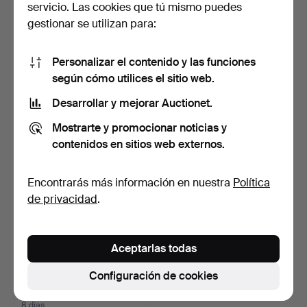
servicio. Las cookies que tú mismo puedes
gestionar se utilizan para:
ESTANTERÍA, pino,
ESTANTERÍA DE BOLSAS,
Personalizar el contenido y las funciones
estantes de cristal, déc…
pino, tela, IKEA, fi…
6 días
7 días
según cómo utilices el sitio web.
Estimación
Estimación
Desarrollar y mejorar Auctionet.
159 USD
53 USD
Mostrarte y promocionar noticias y
contenidos en sitios web externos.
Encontrarás más información en nuestra
Política
de privacidad
.
Aceptarlas todas
Configuración de cookies
ARMARIO/ROPERO,
"Edland", Ikea, siglo XXI.
8 días