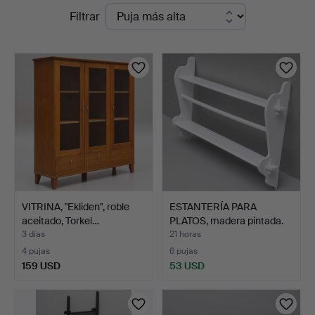
Subastas
Filtrar
Vänersborg
en
curso
VITRINA, "Ekliden", roble
ESTANTERÍA PARA
aceitado, Torkel…
PLATOS, madera pintada.
3 días
21 horas
4 pujas
6 pujas
159 USD
53 USD