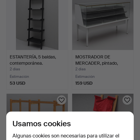
ESTANTERÍA, 5 baldas,
MOSTRADOR DE
contemporánea.
MERCADER, pintado,
segunda mi…
2 días
2 días
Estimación
Estimación
53 USD
159 USD
Usamos cookies
Algunas cookies son necesarias para utilizar el