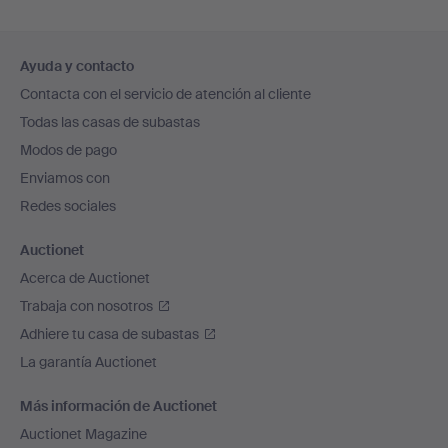
Navegación
Ayuda y contacto
en
Contacta con el servicio de atención al cliente
el
Todas las casas de subastas
pie
Modos de pago
de
Enviamos con
página
Redes sociales
Auctionet
Acerca de Auctionet
Trabaja con nosotros
Adhiere tu casa de subastas
La garantía Auctionet
Más información de Auctionet
Auctionet Magazine