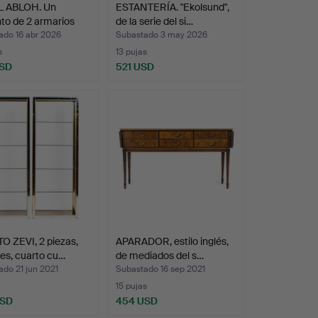
L ABLOH. Un
ESTANTERÍA. "Ekolsund",
to de 2 armarios
de la serie del si…
ado 16 abr 2026
Subastado 3 may 2026
s
13 pujas
USD
521 USD
 ZEVI, 2 piezas,
APARADOR, estilo inglés,
es, cuarto cu…
de mediados del s…
do 21 jun 2021
Subastado 16 sep 2021
15 pujas
USD
454 USD