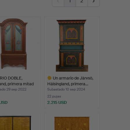
1
2
RIO DOBLE,
Un armario de Järvsö,
nd, primera mitad
Hälsingland, primera…
ado 29 sep 2022
Subastado 10 sep 2024
22 pujas
 USD
2.215 USD
Lote
seleccionado