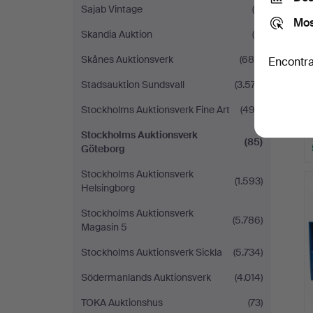
Sajab Vintage
(6)
Mos
Skandia Auktion
(8)
Skånes Auktionsverk
(685)
Encontra
Stadsauktion Sundsvall
(3.577)
Stockholms Auktionsverk Fine Art
(492)
Stockholms Auktionsverk
(85)
Göteborg
Stockholms Auktionsverk
(1.593)
Helsingborg
Stockholms Auktionsverk
(5.786)
Magasin 5
Stockholms Auktionsverk Sickla
(5.734)
Södermanlands Auktionsverk
(4.014)
TOKA Auktionshus
(73)