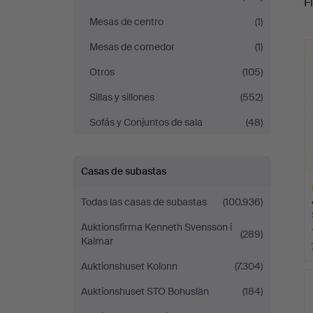
Fi
Göteborg
Mesas de centro
(1)
r
Mesas de comedor
(1)
Otros
(105)
Sillas y sillones
(552)
Sofás y Conjuntos de sala
(48)
Casas de subastas
Todas las casas de subastas
(100.936)
Auktionsfirma Kenneth Svensson i
(289)
Kalmar
Auktionshuset Kolonn
(7.304)
L
s
Auktionshuset STO Bohuslän
(184)