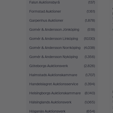
Falun Auktionsbyrå
(137)
Formstad Auktioner
(1.161)
Garpenhus Auktioner
(1.878)
Gomér & Andersson Jönköping
(518)
Gomér & Andersson Linköping
(10.130)
Gomér & Andersson Norrköping
(4.038)
Gomér & Andersson Nyköping
(1.356)
Göteborgs Auktionsverk
(2.826)
Halmstads Auktionskammare
(1.707)
Handelslagret Auktionsservice
(1.394)
Helsingborgs Auktionskammare
(8.140)
Hälsinglands Auktionsverk
(1.065)
Höganäs Auktionsverk
(654)