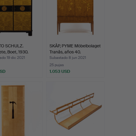
TO SCHULZ.
SKÅP, PYME Möbelbolaget
te, Boet, 1930.
Tranås, años 40.
do 19 dic 2021
Subastado 8 jun 2021
25 pujas
USD
1.053 USD
onado