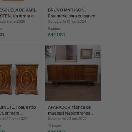
 ESCUELA DE KARL
BRUNO MATHSON.
TEN. Un armario
Estantería para colgar en
l…
ado 3 ene 2026
Subastado 13 nov 2024
as
9 pujas
SD
844 USD
onado
INETE, 1 par, estilo
APARADOR, fábrica de
VI, primera …
muebles Nesjestranda,…
ado 22 ene 2022
Subastado 20 oct 2022
s
12 pujas
SD
686 USD