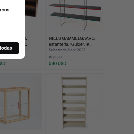
rnos.
TERÍAS, 1 par,
NIELS GAMMELGAARD,
arca, años 60.
estantería, "Guide", IK…
 todas
ado 8 ene 2022
Subastado 6 abr 2022
s
18 pujas
USD
580 USD