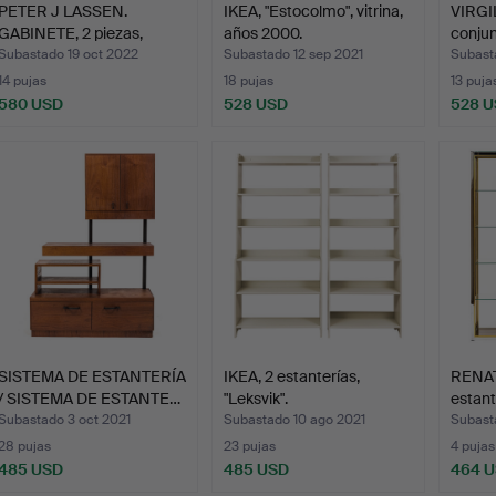
PETER J LASSEN.
IKEA, "Estocolmo", vitrina,
VIRGI
GABINETE, 2 piezas,
años 2000.
conjun
Montan…
«M…
Subastado 19 oct 2022
Subastado 12 sep 2021
Subast
14 pujas
18 pujas
13 puja
580 USD
528 USD
528 
SISTEMA DE ESTANTERÍA
IKEA, 2 estanterías,
RENATO
/ SISTEMA DE ESTANTE…
"Leksvik".
estant
Subastado 3 oct 2021
Subastado 10 ago 2021
Subasta
28 pujas
23 pujas
4 pujas
485 USD
485 USD
464 