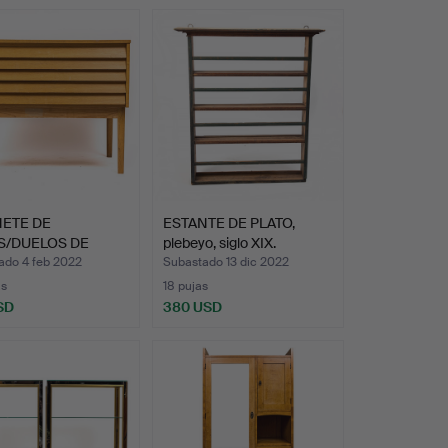
NETE DE
ESTANTE DE PLATO,
S/DUELOS DE
plebeyo, siglo XIX.
O, segund…
ado 4 feb 2022
Subastado 13 dic 2022
as
18 pujas
SD
380 USD