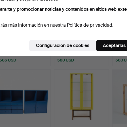
trarte y promocionar noticias y contenidos en sitios web exte
rás más información en nuestra
Política de privacidad
.
IKEA, "Stockholm",
ARMARIO DE ESQUINA,
ESTAN
aparador, años 2000.
siglo XVIII.
Dinam
Configuración de cookies
Aceptarlas
Subastado 4 dic 2021
Subastado 19 jun 2021
Subast
44 pujas
22 pujas
13 puja
586 USD
580 USD
580 