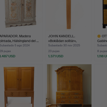
APARADOR. Madera
JOHN KANDELL.
OT
pintada, Hälsingland del …
«Boklådan solitär»,
Gabine
armario,…
Subastado 5 ago 2024
Subastado 30 nov 2025
Subasta
29 pujas
23 pujas
8 pujas
1.487 USD
1.371 USD
1.118 
Lote
selecci