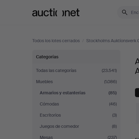
Auctionet.com
Todos los lotes cerrados
/
Stockholms Auktionsverk 
Armarios
Categorías
A
y
Todas las categorías
(23.541)
Muebles
(1.086)
estanterías
Armarios y estanterías
(85)
en
Cómodas
(46)
Stockholms
Escritorios
(3)
Juegos de comedor
(8)
Auktionsverk
P
Mesas
(237)