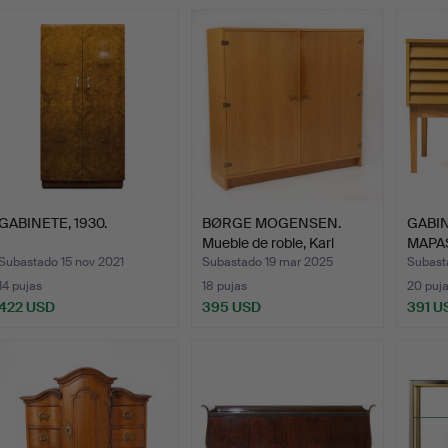
GABINETE, 1930.
BØRGE MOGENSEN.
GABI
Mueble de roble, Karl
MAPA
Ande…
DIBUJ
Subastado 15 nov 2021
Subastado 19 mar 2025
Subast
14 pujas
18 pujas
20 puj
422 USD
395 USD
391 U