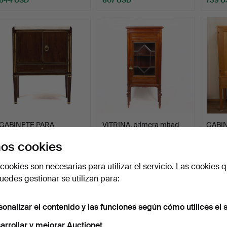
Lote
selecci
GABINETE PARA
VITRINA, primera mitad
GABIN
MACETEROS, gustaviano
del siglo XX.
"octub
os cookies
tardío…
Malms
Subastado 13 nov 2021
Subastado 23 ene 2022
Subast
18 pujas
33 pujas
6 pujas
cookies son necesarias para utilizar el servicio. Las cookies q
649 USD
633 USD
633 
edes gestionar se utilizan para:
sonalizar el contenido y las funciones según cómo utilices el s
arrollar y mejorar Auctionet.