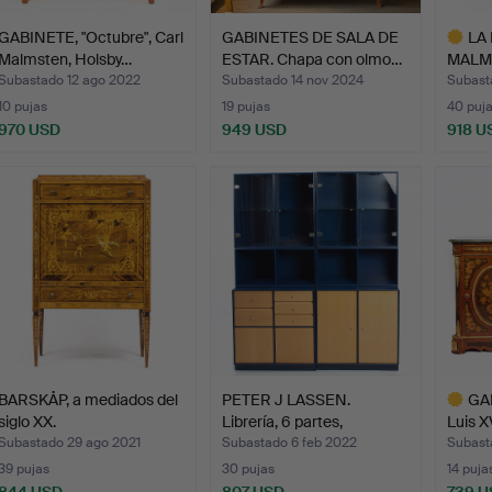
GABINETE, "Octubre", Carl
GABINETES DE SALA DE
LA
Malmsten, Holsby…
ESTAR. Chapa con olmo…
MALMS
de…
Subastado 12 ago 2022
Subastado 14 nov 2024
Subast
10 pujas
19 pujas
40 puj
970 USD
949 USD
918 U
Lote
selecci
BARSKÅP, a mediados del
PETER J LASSEN.
GAB
siglo XX.
Librería, 6 partes,
Luis X
Montan…
Subastado 29 ago 2021
Subastado 6 feb 2022
Subast
39 pujas
30 pujas
14 puja
844 USD
807 USD
739 U