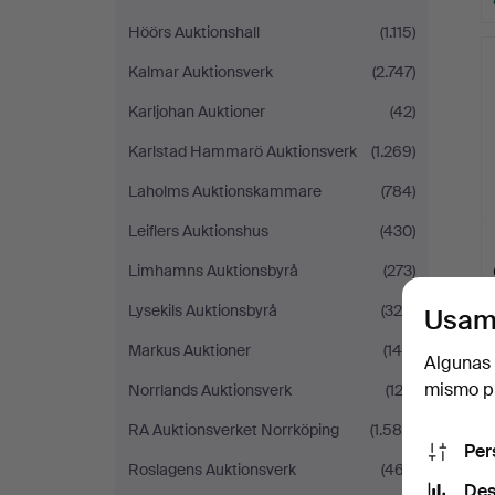
Höörs Auktionshall
(1.115)
Kalmar Auktionsverk
(2.747)
Karljohan Auktioner
(42)
Karlstad Hammarö Auktionsverk
(1.269)
Laholms Auktionskammare
(784)
Leiflers Auktionshus
(430)
Limhamns Auktionsbyrå
(273)
Lysekils Auktionsbyrå
(324)
Usam
Markus Auktioner
(145)
Algunas 
mismo pu
Norrlands Auktionsverk
(123)
RA Auktionsverket Norrköping
(1.585)
Per
Roslagens Auktionsverk
(467)
Des