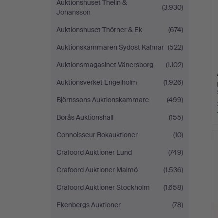
Auktionshuset Thelin &
(3.930)
Johansson
Auktionshuset Thörner & Ek
(674)
Auktionskammaren Sydost Kalmar
(522)
Auktionsmagasinet Vänersborg
(1.102)
Auktionsverket Engelholm
(1.926)
Björnssons Auktionskammare
(499)
Borås Auktionshall
(155)
Connoisseur Bokauktioner
(10)
Crafoord Auktioner Lund
(749)
Crafoord Auktioner Malmö
(1.536)
Crafoord Auktioner Stockholm
(1.658)
Ekenbergs Auktioner
(78)