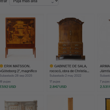
ltrar
de
emate
ERIK MATSSON.
GABINETE DE SALA,
ARMA
«Göteborg 2", magnífico
rococó, obra de Christia…
Jämtla
arma…
del…
Subastado 28 sep 2025
Subastado 2 may 2022
Subast
18 pujas
17 pujas
7 pujas
7.592 USD
2.847 USD
2.531
ote
Lote
eleccionado
seleccionado