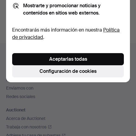
Mostrarte y promocionar noticias y
También puedes buscar en
nuestro archivo de
contenidos en sitios web externos.
subastas concluidas
.
Encontrarás más información en nuestra
Política
de privacidad
.
Navegación
Ayuda y contacto
en
Aceptarlas todas
Contacta con el servicio de atención al cliente
el
Configuración de cookies
Todas las casas de subastas
pie
Modos de pago
de
Enviamos con
página
Redes sociales
Auctionet
Acerca de Auctionet
Trabaja con nosotros
Adhiere tu casa de subastas