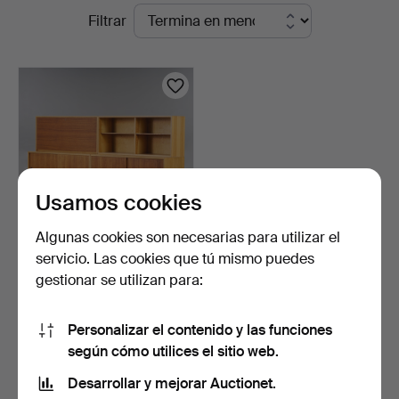
Subastas
Filtrar
Hammarö
en
Auktionsverk
curso
Usamos cookies
Algunas cookies son necesarias para utilizar el
servicio. Las cookies que tú mismo puedes
BØRGE MOGENSEN.
gestionar se utilizan para:
Estanterías / Armarios "Ör…
14 horas
4 pujas
Personalizar el contenido y las funciones
233 USD
según cómo utilices el sitio web.
Desarrollar y mejorar Auctionet.
Suscribir búsqueda