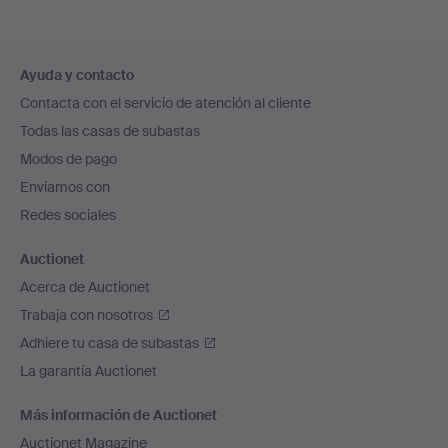
Navegación
Ayuda y contacto
en
Contacta con el servicio de atención al cliente
el
Todas las casas de subastas
pie
Modos de pago
de
Enviamos con
página
Redes sociales
Auctionet
Acerca de Auctionet
Trabaja con nosotros
Adhiere tu casa de subastas
La garantía Auctionet
Más información de Auctionet
Auctionet Magazine