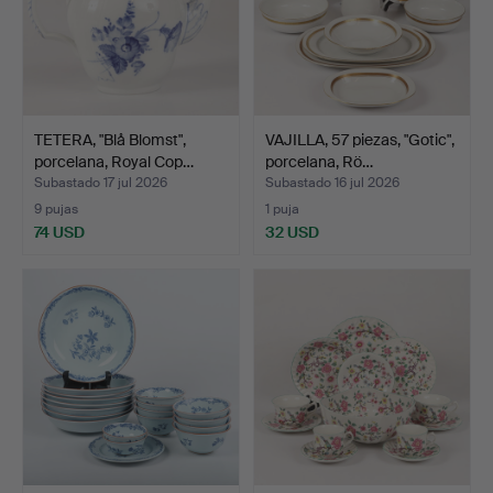
TETERA, "Blå Blomst",
VAJILLA, 57 piezas, "Gotic",
porcelana, Royal Cop…
porcelana, Rö…
Subastado 17 jul 2026
Subastado 16 jul 2026
9 pujas
1 puja
74 USD
32 USD