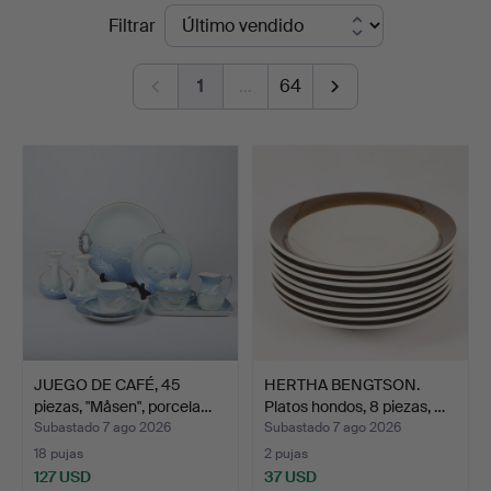
Precios
Filtrar
de
1
…
64
remate
JUEGO DE CAFÉ, 45
HERTHA BENGTSON.
piezas, "Måsen", porcela…
Platos hondos, 8 piezas, …
Subastado 7 ago 2026
Subastado 7 ago 2026
18 pujas
2 pujas
127 USD
37 USD