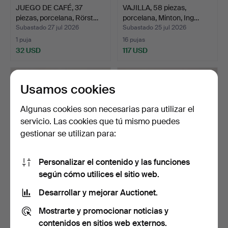
JUEGO DE CAFÉ, 37
VAJILLA, 58 piezas,
piezas, porcelana, Rörst…
porcelana, Minton, Ing…
Subastado 27 jul 2026
Subastado 25 jul 2026
1 puja
16 pujas
32 USD
117 USD
Usamos cookies
Algunas cookies son necesarias para utilizar el
servicio. Las cookies que tú mismo puedes
gestionar se utilizan para:
Personalizar el contenido y las funciones
según cómo utilices el sitio web.
JUEGO DE CAFÉ, 18
VAJILLA, 58 piezas,
piezas, patrón de ceboll…
porcelana de hueso con…
Desarrollar y mejorar Auctionet.
Subastado 24 jul 2026
Subastado 24 jul 2026
Mostrarte y promocionar noticias y
6 pujas
11 pujas
53 USD
106 USD
contenidos en sitios web externos.