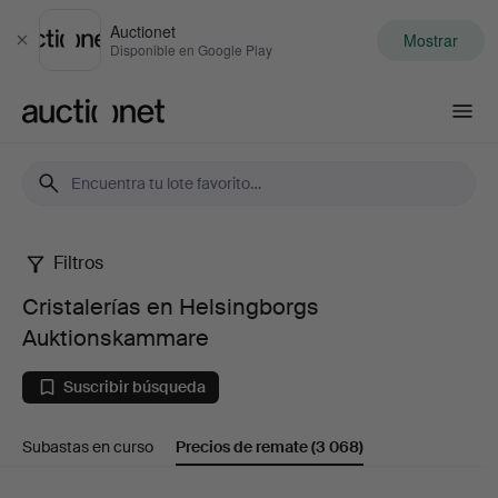
Auctionet
Mostrar
Cerrar
Disponible en Google Play
Auctionet.com
Filtros
Cristalerías
Cristalerías en Helsingborgs
en
Auktionskammare
Helsingborgs
Suscribir búsqueda
Auktionskammare
Subastas en curso
Precios de remate
(3 068)