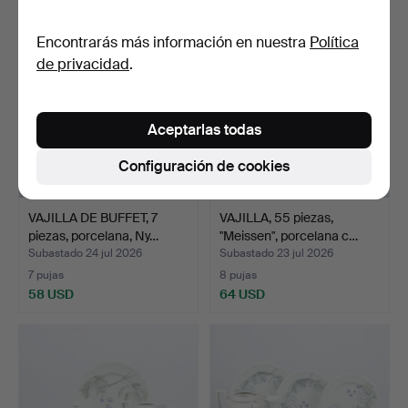
Encontrarás más información en nuestra
Política
de privacidad
.
Aceptarlas todas
Configuración de cookies
VAJILLA DE BUFFET, 7
VAJILLA, 55 piezas,
piezas, porcelana, Ny…
"Meissen", porcelana c…
Subastado 24 jul 2026
Subastado 23 jul 2026
7 pujas
8 pujas
58 USD
64 USD