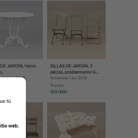
DE JARDÍN, hierro
SILLAS DE JARDÍN, 3
o.
piezas, posiblemente G…
ado 6 jun 2026
Subastado 1 jun 2026
s
13 pujas
SD
169 USD
ue tú
itio web.