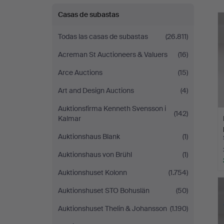
Norrköping
r
Casas de subastas
Todas las casas de subastas
(26.811)
Acreman St Auctioneers & Valuers
(16)
Arce Auctions
(15)
Art and Design Auctions
(4)
Auktionsfirma Kenneth Svensson i
(142)
Kalmar
Auktionshaus Blank
(1)
Auktionshaus von Brühl
(1)
Auktionshuset Kolonn
(1.754)
Auktionshuset STO Bohuslän
(50)
Auktionshuset Thelin & Johansson
(1.190)