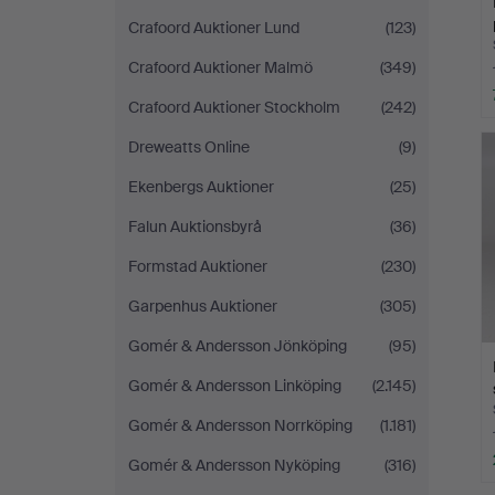
Crafoord Auktioner Lund
(123)
Crafoord Auktioner Malmö
(349)
Crafoord Auktioner Stockholm
(242)
Dreweatts Online
(9)
Ekenbergs Auktioner
(25)
Falun Auktionsbyrå
(36)
Formstad Auktioner
(230)
Garpenhus Auktioner
(305)
Gomér & Andersson Jönköping
(95)
Gomér & Andersson Linköping
(2.145)
Gomér & Andersson Norrköping
(1.181)
Gomér & Andersson Nyköping
(316)