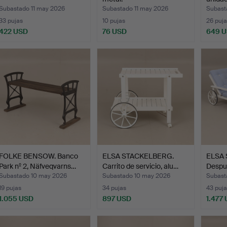
Subastado 11 may 2026
Subastado 11 may 2026
Subast
33 pujas
10 pujas
26 puja
422 USD
76 USD
649 
FOLKE BENSOW. Banco
ELSA STACKELBERG.
ELSA
Park nº 2, Näfveqvarns…
Carrito de servicio, alu…
Despu
f…
Subastado 10 may 2026
Subastado 10 may 2026
Subast
19 pujas
34 pujas
43 puja
1.055 USD
897 USD
1.477