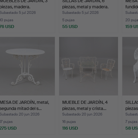
MUEBLES DE JARDÍN, 3
SILLAS DE JARDÍN, 6
MESA 
piezas, madera.
piezas, metal y madera.
fundid
Subastado 5 jul 2026
Subastado 5 jul 2026
Subasta
10 pujas
5 pujas
20 puj
76 USD
55 USD
159 U
MESA DE JARDÍN, metal,
MUEBLE DE JARDÍN, 4
SILLA
segunda mitad del s…
piezas, metal y crista…
piezas
Subastado 20 jun 2026
Subastado 20 jun 2026
Subast
17 pujas
16 pujas
7 pujas
275 USD
116 USD
58 U