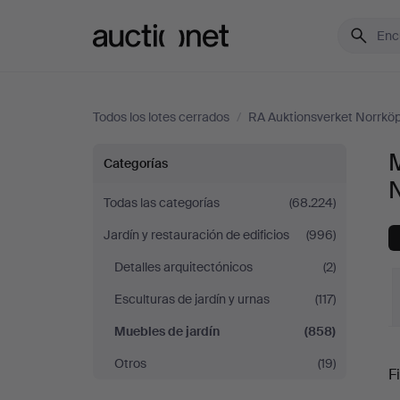
Auctionet.com
Todos los lotes cerrados
/
RA Auktionsverket Norrkö
Muebles
M
Categorías
de
Todas las categorías
(68.224)
Jardín y restauración de edificios
(996)
jardín
Detalles arquitectónicos
(2)
en
Esculturas de jardín y urnas
(117)
RA
Muebles de jardín
(858)
P
Otros
(19)
Auktionsverket
Fi