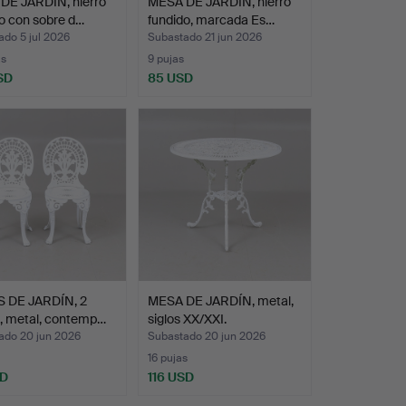
DE JARDÍN, hierro
MESA DE JARDÍN, hierro
o con sobre d…
fundido, marcada Es…
do 5 jul 2026
Subastado 21 jun 2026
as
9 pujas
SD
85 USD
S DE JARDÍN, 2
MESA DE JARDÍN, metal,
, metal, contemp…
siglos XX/XXI.
ado 20 jun 2026
Subastado 20 jun 2026
16 pujas
SD
116 USD