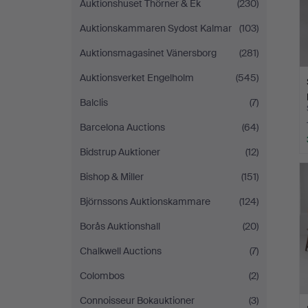
Auktionshuset Thörner & Ek
(230)
Auktionskammaren Sydost Kalmar
(103)
Auktionsmagasinet Vänersborg
(281)
Auktionsverket Engelholm
(545)
Balclis
(7)
Barcelona Auctions
(64)
Bidstrup Auktioner
(12)
Bishop & Miller
(151)
Björnssons Auktionskammare
(124)
Borås Auktionshall
(20)
Chalkwell Auctions
(7)
Colombos
(2)
Connoisseur Bokauktioner
(3)