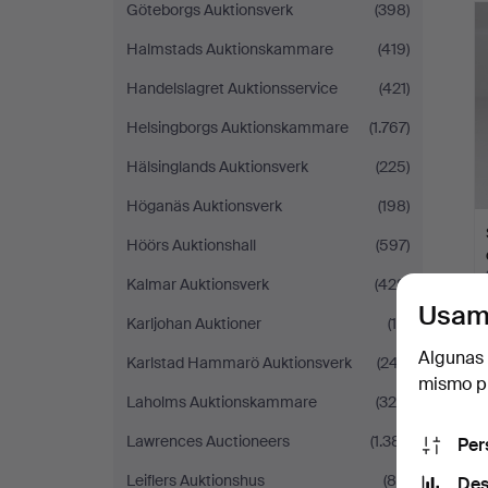
Göteborgs Auktionsverk
(398)
Halmstads Auktionskammare
(419)
Handelslagret Auktionsservice
(421)
Helsingborgs Auktionskammare
(1.767)
Hälsinglands Auktionsverk
(225)
Höganäs Auktionsverk
(198)
Höörs Auktionshall
(597)
Kalmar Auktionsverk
(428)
Usam
Karljohan Auktioner
(15)
Algunas 
Karlstad Hammarö Auktionsverk
(247)
mismo pu
Laholms Auktionskammare
(325)
Lawrences Auctioneers
(1.381)
Per
Leiflers Auktionshus
(85)
Des