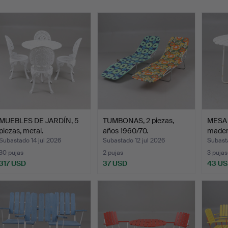
emate
MUEBLES DE JARDÍN, 5
TUMBONAS, 2 piezas,
MESA 
piezas, metal.
años 1960/70.
mader
mi…
Subastado 14 jul 2026
Subastado 12 jul 2026
Subasta
30 pujas
2 pujas
3 pujas
317 USD
37 USD
43 U