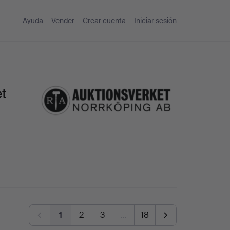
Ayuda
Vender
Crear cuenta
Iniciar sesión
t
1
2
3
…
18