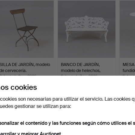
SILLA DE JARDÍN, modelo
BANCO DE JARDÍN,
MESA 
de cervecería.
modelo de helechos,
fundid
Melin…
Subastado 9 jun 2026
Subastado 7 jun 2026
Subast
1 puja
14 pujas
21 puja
os cookies
32 USD
349 USD
169 U
cookies son necesarias para utilizar el servicio. Las cookies q
edes gestionar se utilizan para:
sonalizar el contenido y las funciones según cómo utilices el s
arrollar y mejorar Auctionet.