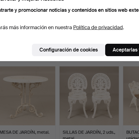
trarte y promocionar noticias y contenidos en sitios web exte
rás más información en nuestra
Política de privacidad
.
Mesa de jardín, hierro
MUEBLES DE JARDÍN, 7
SILLA
fundido.
piezas, madera, KWA G…
unidad
Subastado 17 may 2026
Subastado 13 may 2026
Subast
Configuración de cookies
Aceptarlas
11 pujas
11 pujas
10 puja
101 USD
464 USD
264 
MESA DE JARDÍN, metal.
SILLAS DE JARDÍN, 2 uds.,
BUTAC
metal.
unida