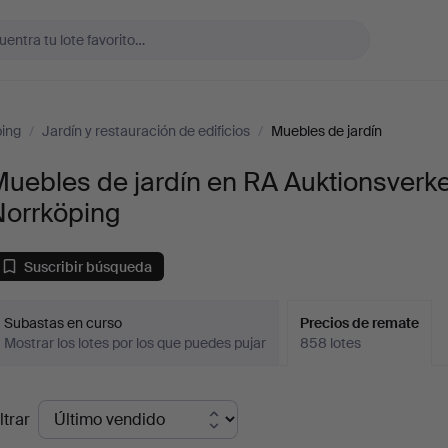
ping
/
Jardín y restauración de edificios
/
Muebles de jardín
uebles de jardín en RA Auktionsverke
Norrköping
Suscribir búsqueda
Subastas en curso
Precios de remate
Mostrar los lotes por los que puedes pujar
858 lotes
recios
ltrar
de