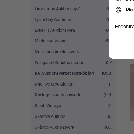
Limhamns Auktionsbyrå
(62)
Mos
Lyme Bay Auctions
(14)
Encontra
Lysekils Auktionsbyrå
(85)
Markus Auktioner
(55)
Norrlands Auktionsverk
(7)
Palsgaard Kunstauktioner
(27)
RA Auktionsverket Norrköping
(858)
Rheinveld Auktionen
(1)
Roslagens Auktionsverk
(144)
Sajab Vintage
(2)
Skandia Auktion
(6)
Skånes Auktionsverk
(169)