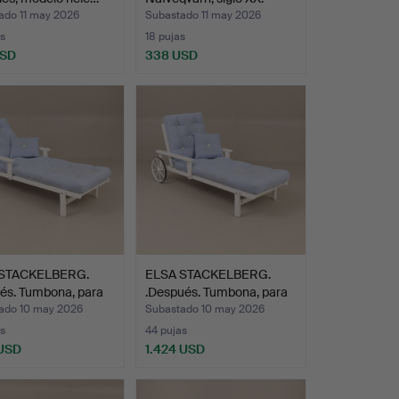
ado 11 may 2026
Subastado 11 may 2026
s
18 pujas
USD
338 USD
 STACKELBERG.
ELSA STACKELBERG.
és. Tumbona, para
.Después. Tumbona, para
…
ado 10 may 2026
Subastado 10 may 2026
s
44 pujas
 USD
1.424 USD