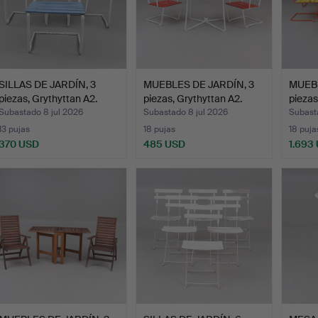
SILLAS DE JARDÍN, 3
MUEBLES DE JARDÍN, 3
MUEBL
piezas, Grythyttan A2.
piezas, Grythyttan A2.
piezas
Subastado 8 jul 2026
Subastado 8 jul 2026
Subast
13 pujas
18 pujas
18 puja
370 USD
485 USD
1.693