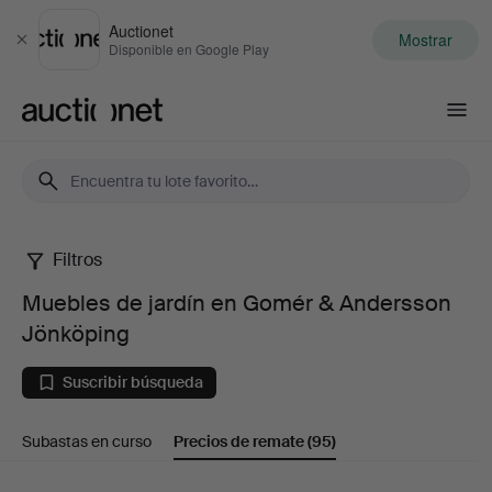
Auctionet
Mostrar
Cerrar
Disponible en Google Play
Auctionet.com
Filtros
Muebles
Muebles de jardín en Gomér & Andersson
de
Jönköping
jardín
Suscribir búsqueda
en
Subastas en curso
Precios de remate
(95)
Gomér