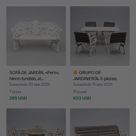
SOFÁ DE JARDÍN, «Fern»,
GRUPO DE
hierro fundido, al…
JARDINERÍA. 5 piezas,
Byarums Bru…
Subastado 30 sep 2025
Subastado 15 sep 2025
7 pujas
15 pujas
285 USD
633 USD
Lote
seleccionado