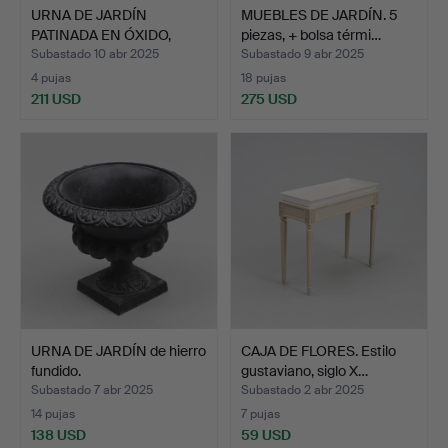
URNA DE JARDÍN
MUEBLES DE JARDÍN. 5
PATINADA EN ÓXIDO,
piezas, + bolsa térmi…
CONTEMPO…
Subastado 10 abr 2025
Subastado 9 abr 2025
4 pujas
18 pujas
211 USD
275 USD
URNA DE JARDÍN de hierro
CAJA DE FLORES. Estilo
fundido.
gustaviano, siglo X…
Subastado 7 abr 2025
Subastado 2 abr 2025
14 pujas
7 pujas
138 USD
59 USD