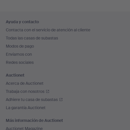
Navegación
Ayuda y contacto
en
Contacta con el servicio de atención al cliente
el
Todas las casas de subastas
pie
Modos de pago
de
Enviamos con
página
Redes sociales
Auctionet
Acerca de Auctionet
Trabaja con nosotros
Adhiere tu casa de subastas
La garantía Auctionet
Más información de Auctionet
Auctionet Magazine