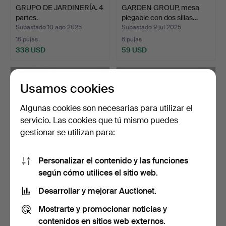
GRUPO DE JARDINERÍA. 4
GARDEN GROUP, mesa
partes.
plegable con dos sillas…
Subastado 10 ago 2025
Subastado 9 jul 2025
16 pujas
6 pujas
338 USD
59 USD
Usamos cookies
Algunas cookies son necesarias para utilizar el
servicio. Las cookies que tú mismo puedes
gestionar se utilizan para:
Personalizar el contenido y las funciones
según cómo utilices el sitio web.
TUMBONA. Teca y latón.
PARASOLLFOOT, mármol
italiano, sobre rueda…
Desarrollar y mejorar Auctionet.
Subastado 3 jul 2025
Subastado 3 jul 2025
Mostrarte y promocionar noticias y
10 pujas
1 puja
74 USD
32 USD
contenidos en sitios web externos.