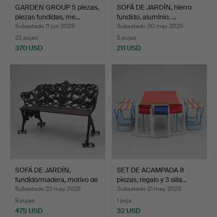
GARDEN GROUP 5 piezas,
SOFÁ DE JARDÍN, hierro
piezas fundidas, me…
fundido, aluminio. …
Subastado 11 jun 2025
Subastado 30 may 2025
22 pujas
5 pujas
370 USD
211 USD
SOFÁ DE JARDÍN,
SET DE ACAMPADA 8
fundido/madera, motivo de
piezas, regalo y 3 silla…
…
Subastado 22 may 2025
Subastado 21 may 2025
9 pujas
1 puja
475 USD
32 USD