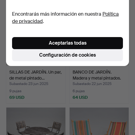
Encontrarás más información en nuestra
Política
de privacidad
.
Aceptarlas todas
Configuración de cookies
SILLAS DE JARDÍN. Un par,
BANCO DE JARDÍN.
de metal pintado…
Madera y metal pintados.
Subastado 23 jun 2025
Subastado 22 jun 2025
9 pujas
6 pujas
69 USD
64 USD