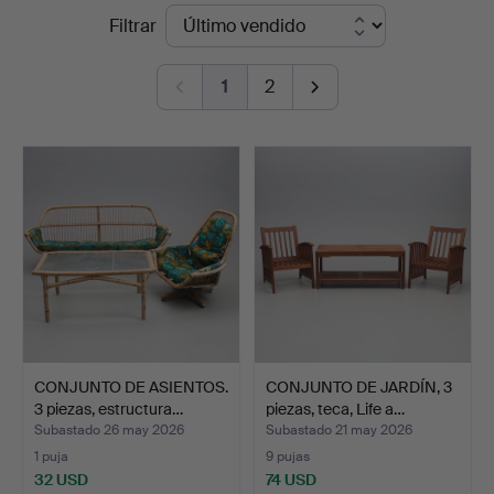
Precios
Filtrar
&
de
Andersson
1
2
remate
Jönköping
CONJUNTO DE ASIENTOS.
CONJUNTO DE JARDÍN, 3
3 piezas, estructura…
piezas, teca, Life a…
Subastado 26 may 2026
Subastado 21 may 2026
1 puja
9 pujas
32 USD
74 USD