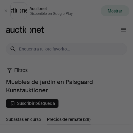
Auctionet
Mostrar
Cerrar
Disponible en Google Play
Auctionet.com
Filtros
Muebles
Muebles de jardín en Palsgaard
de
Kunstauktioner
jardín
Suscribir búsqueda
en
Subastas en curso
Precios de remate
(28)
Palsgaard