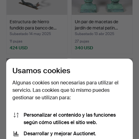
Estructura de hierro
Un par de macetas de
fundido para banco de…
jardín de metal patin…
Subastado 14 may 2025
Subastado 13 abr 2025
11 pujas
27 pujas
424 USD
340 USD
Usamos cookies
Algunas cookies son necesarias para utilizar el
servicio. Las cookies que tú mismo puedes
gestionar se utilizan para:
Personalizar el contenido y las funciones
según cómo utilices el sitio web.
Una mesa de jardín/mesa
Diseño de jardín de piedra
para plantas, meta…
blanca/hormigón…
Desarrollar y mejorar Auctionet.
Subastado 6 ene 2025
Subastado 30 dic 2024