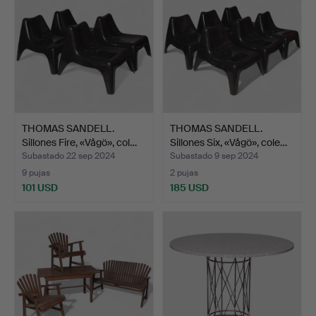
THOMAS SANDELL.
THOMAS SANDELL.
Sillones Fire, «Vågö», col…
Sillones Six, «Vågö», cole…
Subastado 22 sep 2024
Subastado 9 sep 2024
9 pujas
2 pujas
101 USD
185 USD