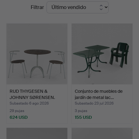
Precios
Filtrar
Kunstauktioner
de
remate
RUD THYGESEN &
Conjunto de muebles de
JOHNNY SØRENSEN.
jardín de metal lac…
ATRIBUIDO.…
Subastado 6 ago 2026
Subastado 23 jul 2026
29 pujas
3 pujas
624 USD
155 USD