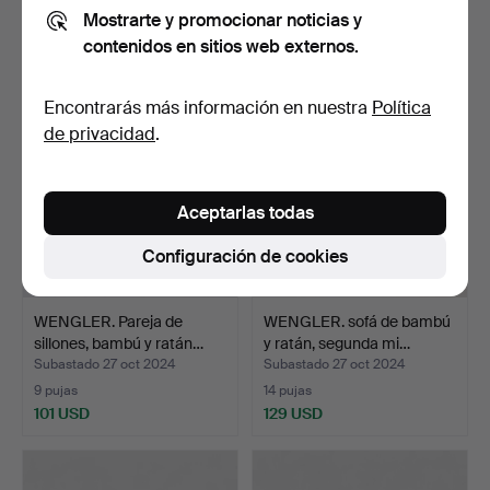
Mostrarte y promocionar noticias y
3 pujas
3 pujas
contenidos en sitios web externos.
55 USD
139 USD
Encontrarás más información en nuestra
Política
de privacidad
.
Aceptarlas todas
Configuración de cookies
WENGLER. Pareja de
WENGLER. sofá de bambú
sillones, bambú y ratán…
y ratán, segunda mi…
Subastado 27 oct 2024
Subastado 27 oct 2024
9 pujas
14 pujas
101 USD
129 USD