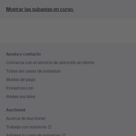
Mostrar las subastas en curso.
Navegación
Ayuda y contacto
en
Contacta con el servicio de atención al cliente
el
Todas las casas de subastas
pie
Modos de pago
de
Enviamos con
página
Redes sociales
Auctionet
Acerca de Auctionet
Trabaja con nosotros
Adhiere tu casa de subastas