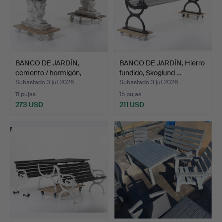
BANCO DE JARDÍN,
BANCO DE JARDÍN, Hierro
cemento / hormigón,
fundido, Skoglund …
patas…
Subastado 3 jul 2026
Subastado 3 jul 2026
11 pujas
15 pujas
273 USD
211 USD