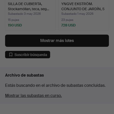
SILLA DE CUBIERTA,
YNGVE EKSTRÖM.
Stockamöllan, teca, seg…
CONJUNTO DE JARDÍN, 5
pieza…
Subastado 3 may 2026
Subastado 1 may 2026
15 pujas
23 pujas
190 USD
728 USD
Mostrar más lotes
Suscribir búsqueda
Archivo de subastas
Estás buscando en el archivo de subastas concluidas.
Mostrar las subastas en curso.