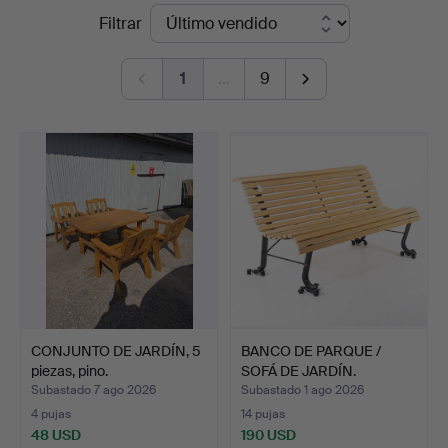
Precios
Filtrar
Auktionsservice
de
1
…
9
remate
CONJUNTO DE JARDÍN, 5
BANCO DE PARQUE /
piezas, pino.
SOFÁ DE JARDÍN.
Subastado 7 ago 2026
Subastado 1 ago 2026
4 pujas
14 pujas
48 USD
190 USD