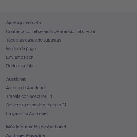
Navegación
Ayuda y contacto
en
Contacta con el servicio de atención al cliente
el
Todas las casas de subastas
pie
Modos de pago
de
Enviamos con
página
Redes sociales
Auctionet
Acerca de Auctionet
Trabaja con nosotros
Adhiere tu casa de subastas
La garantía Auctionet
Más información de Auctionet
Auctionet Magazine