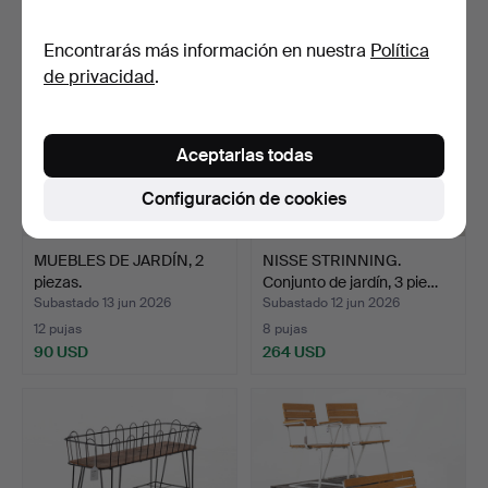
Encontrarás más información en nuestra
Política
de privacidad
.
Aceptarlas todas
Configuración de cookies
MUEBLES DE JARDÍN, 2
NISSE STRINNING.
piezas.
Conjunto de jardín, 3 pie…
Subastado 13 jun 2026
Subastado 12 jun 2026
12 pujas
8 pujas
90 USD
264 USD