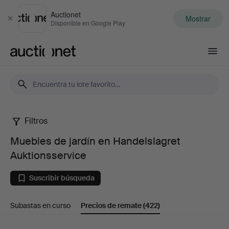
Auctionet
Mostrar
Cerrar
Disponible en Google Play
Auctionet.com
Filtros
Muebles
Muebles de jardín en Handelslagret
de
Auktionsservice
jardín
Suscribir búsqueda
en
Subastas en curso
Precios de remate
(422)
Handelslagret