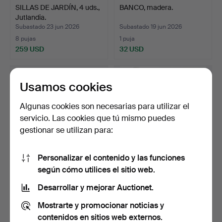
SILLAS DE JARDÍN, 4 uds.,
BANCO, madera.
Jutlandia.
Subastado 23 jun 2026
Subastado 19 jun 2026
8 pujas
1 puja
259 USD
32 USD
Usamos cookies
Algunas cookies son necesarias para utilizar el
servicio. Las cookies que tú mismo puedes
gestionar se utilizan para:
Personalizar el contenido y las funciones
según cómo utilices el sitio web.
BANCO DE JARDÍN,
CONJUNTO DE JARDÍN, 5
pintado.
piezas, metal, segun…
Desarrollar y mejorar Auctionet.
Subastado 19 jun 2026
Subastado 18 jun 2026
Mostrarte y promocionar noticias y
3 pujas
5 pujas
64 USD
180 USD
contenidos en sitios web externos.