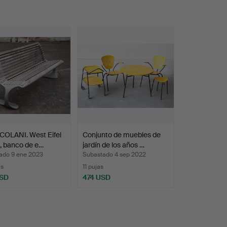
COLANI. West Eifel
Conjunto de muebles de
, banco de e…
jardín de los años …
ado 9 ene 2023
Subastado 4 sep 2022
as
11 pujas
USD
474 USD