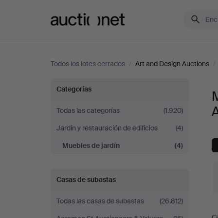
Auctionet.com
Todos los lotes cerrados
/
Art and Design Auctions
/
Muebles
Categorías
M
de
Todas las categorías
(1.920)
Jardín y restauración de edificios
(4)
jardín
Muebles de jardín
(4)
en
Art
Casas de subastas
and
Todas las casas de subastas
(26.812)
P