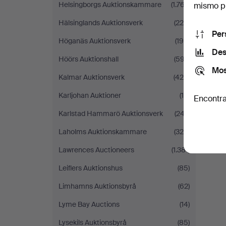
Helsingborgs Auktionskammare
(1.767)
mismo pu
Hälsinglands Auktionsverk
(225)
Per
Höganäs Auktionsverk
(198)
Des
Höörs Auktionshall
(597)
Mos
Kalmar Auktionsverk
(428)
Karljohan Auktioner
(15)
Encontra
Karlstad Hammarö Auktionsverk
(247)
Laholms Auktionskammare
(325)
Lawrences Auctioneers
(1.381)
Leiflers Auktionshus
(85)
Limhamns Auktionsbyrå
(62)
Lyme Bay Auctions
(14)
Lysekils Auktionsbyrå
(85)