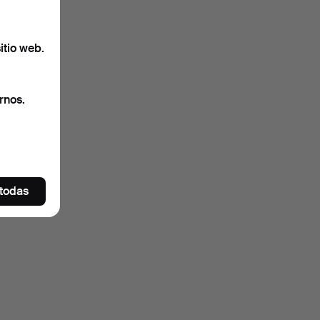
itio web.
rnos.
 todas