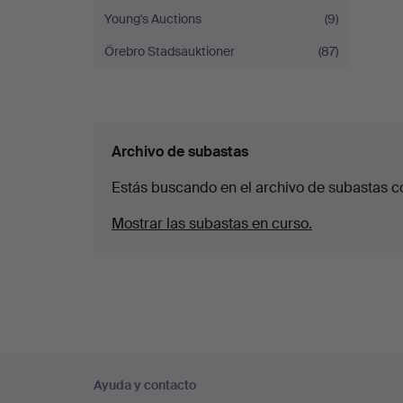
Young's Auctions
(9)
Örebro Stadsauktioner
(87)
Archivo de subastas
Estás buscando en el archivo de subastas c
Mostrar las subastas en curso.
Navegación
Ayuda y contacto
en