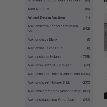
Fi
Acreman St Auctioneers & Valuers
(16)
Design
Arce Auctions
(15)
r
Auctions
Art and Design Auctions
(4)
Auktionsfirma Kenneth Svensson i
(142)
Kalmar
Auktionshaus Blank
(1)
Auktionshaus von Brühl
(1)
Auktionshuset Kolonn
(1.755)
Auktionshuset STO Bohuslän
(50)
Auktionshuset Thelin & Johansson
(1.190)
Auktionshuset Thörner & Ek
(230)
Auktionskammaren Sydost Kalmar
(103)
Auktionsmagasinet Vänersborg
(281)