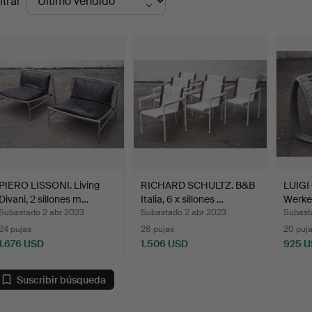
ltrar
de
emate
PIERO LISSONI. Living
RICHARD SCHULTZ. B&B
LUIGI 
Divani, 2 sillones m…
Italia, 6 x sillones …
Werke
Subastado 2 abr 2023
Subastado 2 abr 2023
Subast
24 pujas
28 pujas
20 puj
1.676 USD
1.506 USD
925 
Suscribir búsqueda