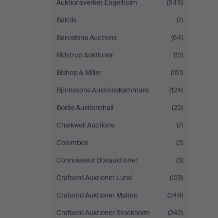
Auktionsverket Engelholm
(545)
Balclis
(7)
Barcelona Auctions
(64)
Bidstrup Auktioner
(12)
Bishop & Miller
(151)
Björnssons Auktionskammare
(124)
Borås Auktionshall
(20)
Chalkwell Auctions
(7)
Colombos
(2)
Connoisseur Bokauktioner
(3)
Crafoord Auktioner Lund
(123)
Crafoord Auktioner Malmö
(349)
Crafoord Auktioner Stockholm
(242)