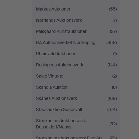
Markus Auktioner
(55)
Norrlands Auktionsverk
(7)
Palsgaard Kunstauktioner
(27)
RA Auktionsverket Norrköping
(858)
Rheinveld Auktionen
(1)
Roslagens Auktionsverk
(144)
Sajab Vintage
(2)
Skandia Auktion
(6)
Skånes Auktionsverk
(169)
Stadsauktion Sundsvall
(674)
Stockholms Auktionsverk
(52)
Düsseldorf/Neuss
Stockholms Auktionsverk Fine Art
(79)