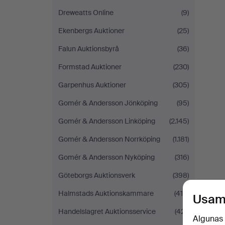
Dreweatts Online
(9)
Ekenbergs Auktioner
(25)
Falun Auktionsbyrå
(36)
Formstad Auktioner
(230)
Garpenhus Auktioner
(305)
Gomér & Andersson Jönköping
(95)
Gomér & Andersson Linköping
(2.145)
Gomér & Andersson Norrköping
(1.181)
Gomér & Andersson Nyköping
(316)
Göteborgs Auktionsverk
(398)
Halmstads Auktionskammare
(419)
Usam
Handelslagret Auktionsservice
(421)
Algunas 