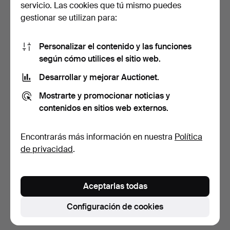
servicio. Las cookies que tú mismo puedes
gestionar se utilizan para:
Personalizar el contenido y las funciones
según cómo utilices el sitio web.
Desarrollar y mejorar Auctionet.
SOFÁ DE JARDÍN con
SILLAS PLEGABLES, 1 par,
Mostrarte y promocionar noticias y
MESA. 2 piezas, "Zalong…
"Brommö", estruct…
contenidos en sitios web externos.
4 días
3 días
2 pujas
5 pujas
Encontrarás más información en nuestra
Política
211 USD
106 USD
de privacidad
.
Suscribir búsqueda
Aceptarlas todas
También puedes buscar en
nuestro archivo de
subastas concluidas
.
Configuración de cookies