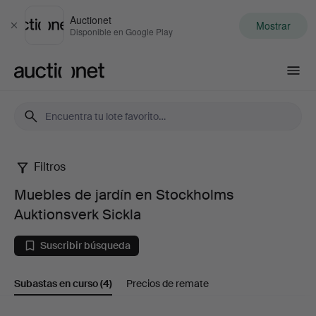
Auctionet
Mostrar
Cerrar
Disponible en Google Play
Auctionet.com
Filtros
Muebles
Muebles de jardín en Stockholms
de
Auktionsverk Sickla
jardín
Suscribir búsqueda
en
Subastas en curso
(4)
Precios de remate
Stockholms