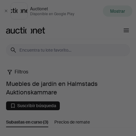
Auctionet
Mostrar
Cerrar
Disponible en Google Play
Auctionet.com
Filtros
Muebles
Muebles de jardín en Halmstads
de
Auktionskammare
jardín
Suscribir búsqueda
en
Subastas en curso
(3)
Precios de remate
Halmstads