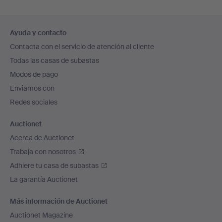
Navegación
Ayuda y contacto
en
Contacta con el servicio de atención al cliente
el
Todas las casas de subastas
pie
Modos de pago
de
Enviamos con
página
Redes sociales
Auctionet
Acerca de Auctionet
Trabaja con nosotros
Adhiere tu casa de subastas
La garantía Auctionet
Más información de Auctionet
Auctionet Magazine