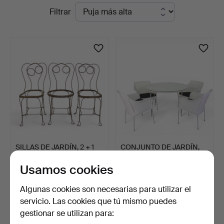
Subastas
Filtrar
Auktionsverk
en
curso
SILLAS DE JARDÍN, 2 + 1
CONJUNTO DE JARDÍN,
uds., hierro forja…
mesa + sillas, 5 pieza…
Usamos cookies
6 días
1 día
1 puja
2 pujas
Algunas cookies son necesarias para utilizar el
55 USD
43 USD
servicio. Las cookies que tú mismo puedes
gestionar se utilizan para:
Suscribir búsqueda