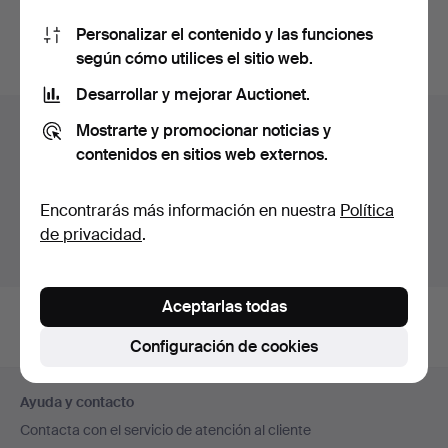
También puedes buscar en
nuestro archivo de
Personalizar el contenido y las funciones
subastas concluidas
.
según cómo utilices el sitio web.
Desarrollar y mejorar Auctionet.
Lotes en Suecia
Mostrarte y promocionar noticias y
contenidos en sitios web externos.
Estás viendo únicamente los lotes en Suecia.
Disponemos de un servicio de envío con tarifas planas
Encontrarás más información en nuestra
Política
para todas nuestras piezas.
de privacidad
.
Mostrar lotes fuera de Suecia
Aceptarlas todas
Configuración de cookies
Navegación
Ayuda y contacto
en
Contacta con el servicio de atención al cliente
el