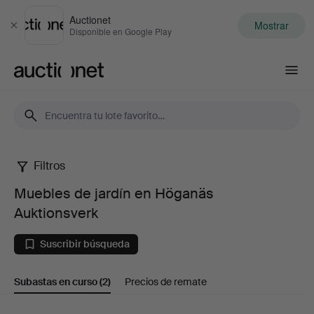
Auctionet
Mostrar
Cerrar
Disponible en Google Play
Auctionet.com
Filtros
Muebles
Muebles de jardín en Höganäs
de
Auktionsverk
jardín
Suscribir búsqueda
en
Subastas en curso
(2)
Precios de remate
Höganäs