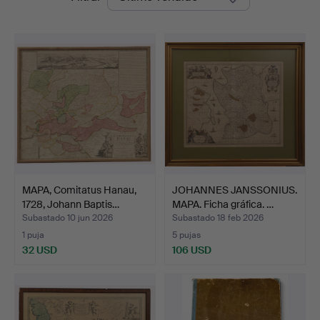
de
remate
MAPA, Comitatus Hanau,
JOHANNES JANSSONIUS.
1728, Johann Baptis…
MAPA. Ficha gráfica. …
Subastado 10 jun 2026
Subastado 18 feb 2026
1 puja
5 pujas
32 USD
106 USD