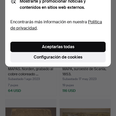
Mostrarte y promocionar noticias y
32 USD
32 USD
contenidos en sitios web externos.
Encontrarás más información en nuestra
Política
de privacidad
.
Aceptarlas todas
Configuración de cookies
MAPAS. Norden, grabado al
MAPA, suroeste de Scania,
cobre coloreado …
1853.
Subastado 1 ago 2023
Subastado 17 may 2023
7 pujas
19 pujas
64 USD
116 USD