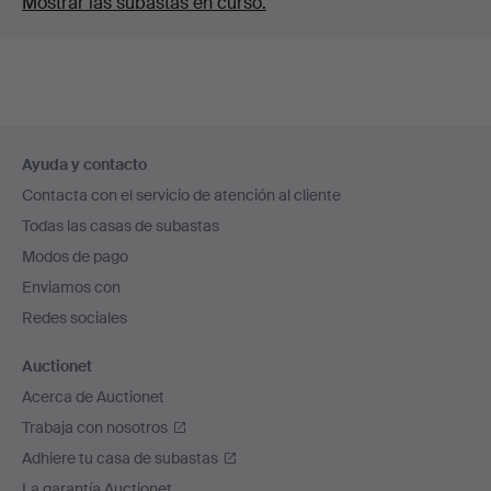
Mostrar las subastas en curso.
Navegación
Ayuda y contacto
en
Contacta con el servicio de atención al cliente
el
Todas las casas de subastas
pie
Modos de pago
de
Enviamos con
página
Redes sociales
Auctionet
Acerca de Auctionet
Trabaja con nosotros
Adhiere tu casa de subastas
La garantía Auctionet