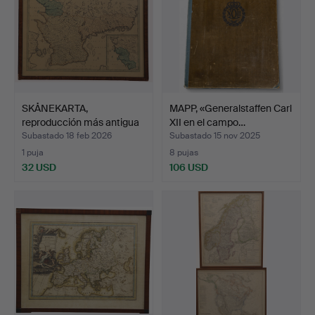
SKÅNEKARTA,
MAPP, «Generalstaffen Carl
reproducción más antigua
XII en el campo…
según…
Subastado 18 feb 2026
Subastado 15 nov 2025
1 puja
8 pujas
32 USD
106 USD