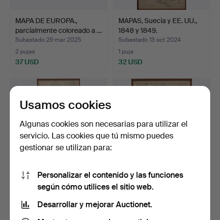
MAPA DE EUROPA.,
MAPAS, Suecia y EE. UU.,
parcialmente coloreado a …
1848 y 1849.
Subastado 29 mar 2025
Subastado 13 oct 2024
2 pujas
1 puja
37 USD
32 USD
Usamos cookies
Algunas cookies son necesarias para utilizar el
servicio. Las cookies que tú mismo puedes
gestionar se utilizan para:
Personalizar el contenido y las funciones
MAPS, Alemania y
MAPAS, India y
según cómo utilices el sitio web.
Dinamarca, 1849.
Persia/Afganistán, 1875.
Desarrollar y mejorar Auctionet.
Subastado 13 oct 2024
Subastado 13 oct 2024
1 puja
1 puja