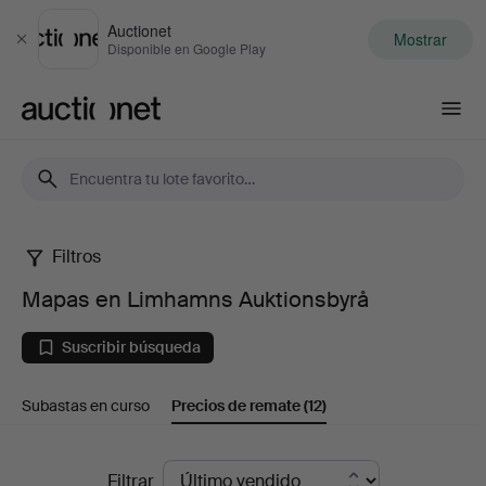
Auctionet
Mostrar
Cerrar
Disponible en Google Play
Auctionet.com
Filtros
Mapas
Mapas en Limhamns Auktionsbyrå
en
Suscribir búsqueda
Limhamns
Subastas en curso
Precios de remate
(12)
Auktionsbyrå
Precios
Filtrar