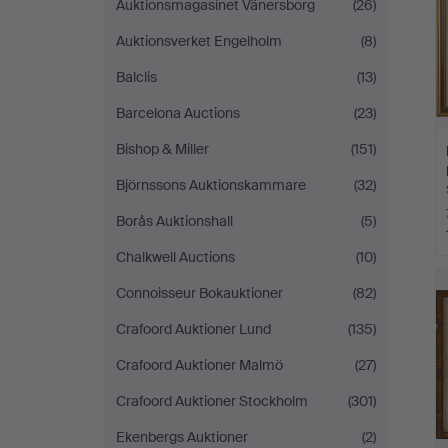
Auktionsmagasinet Vänersborg
(26)
Auktionsverket Engelholm
(8)
Balclis
(13)
Barcelona Auctions
(23)
Bishop & Miller
(151)
Björnssons Auktionskammare
(32)
Borås Auktionshall
(5)
Chalkwell Auctions
(10)
Connoisseur Bokauktioner
(82)
Crafoord Auktioner Lund
(135)
Crafoord Auktioner Malmö
(27)
Crafoord Auktioner Stockholm
(301)
Ekenbergs Auktioner
(2)