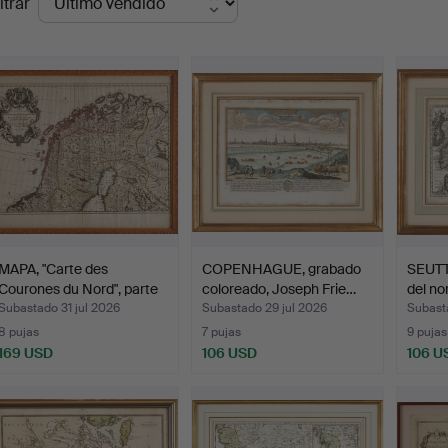
ltrar
de
emate
MAPA, "Carte des
COPENHAGUE, grabado
SEUTT
Courones du Nord", parte
coloreado, Joseph Frie…
del no
…
Subastado 31 jul 2026
Subastado 29 jul 2026
Subast
8 pujas
7 pujas
9 pujas
169 USD
106 USD
106 U