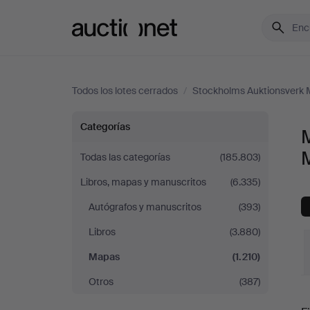
Auctionet.com
Todos los lotes cerrados
/
Stockholms Auktionsverk 
Mapas
Categorías
en
Todas las categorías
(185.803)
Libros, mapas y manuscritos
(6.335)
Stockholms
Autógrafos y manuscritos
(393)
Auktionsverk
Libros
(3.880)
Magasin
Mapas
(1.210)
Otros
(387)
5
P