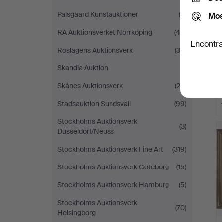
Palsgaard Kunstauktioner
(5)
Mos
RA Auktionsverket Norrköping
(44)
Encontra
Roslagens Auktionsverk
(30)
Skandia Auktion
(1)
Skånes Auktionsverk
(28)
Stadsauktion Sundsvall
(99)
Stockholms Auktionsverk
(3)
Düsseldorf/Neuss
Stockholms Auktionsverk Fine Art
(319)
Stockholms Auktionsverk Göteborg
(15)
Stockholms Auktionsverk Hamburg
(5)
Stockholms Auktionsverk
(70)
Helsingborg