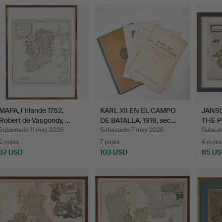
MAPA, l´Irlande 1762,
KARL XII EN EL CAMPO
JANSS
Robert de Vaugondy, …
DE BATALLA, 1918, sec…
THE 
MOU
Subastado 11 may 2026
Subastado 7 may 2026
Subast
2 pujas
7 pujas
4 pujas
37 USD
103 USD
85 U