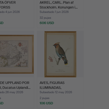
TA ÖFVER
AKREL, CARL. Plan af
FORSS
Stockholm. Konungen i…
RUFVOR por Gil…
ado 4 jun 2026
Subastado 1 jun 2026
32 pujas
SD
606 USD
 DE UPPLAND POR
AVES, FIGURAS
, Ducatus Uplandi…
ILUMINADAS,
LITOGRAFÍAS ENMA…
ado 26 may 2026
Subastado 12 may 2026
s
2 pujas
SD
106 USD