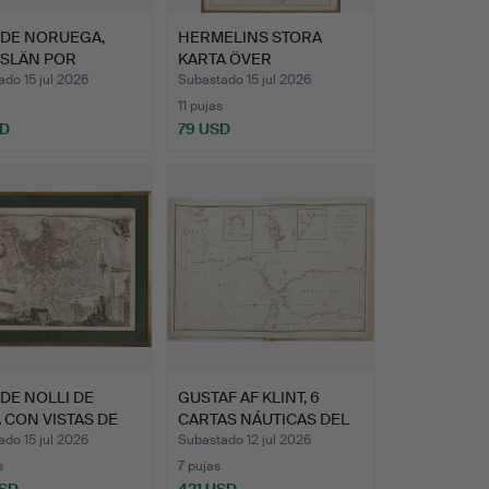
 DE NORUEGA,
HERMELINS STORA
SLÄN POR
KARTA ÖVER
NN, apro…
ÄLVSBORGS HÖVDI…
do 15 jul 2026
Subastado 15 jul 2026
11 pujas
SD
79 USD
DE NOLLI DE
GUSTAF AF KLINT, 6
 CON VISTAS DE
CARTAS NÁUTICAS DEL
NE…
CAN…
do 15 jul 2026
Subastado 12 jul 2026
s
7 pujas
USD
421 USD