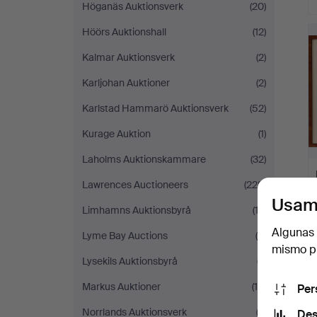
Höganäs Auktionsverk
(20)
Höörs Auktionshall
(12)
Kalmar Auktionsverk
(2)
Karljohan Auktioner
(2)
Karlstad Hammarö Auktionsverk
(52)
Kurage Auktion
(1)
Laholms Auktionskammare
(32)
Lawrences Auctioneers
(228)
Usam
Limhamns Auktionsbyrå
(12)
Algunas 
Lyme Bay Auctions
(4)
mismo pu
Lysekils Auktionsbyrå
(7)
Markus Auktioner
(10)
Per
Norrlands Auktionsverk
(3)
Des