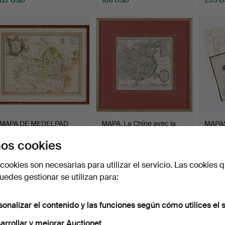
MAPA DE MEDELPAD
MAPA. La Chine avec la
MAPAS,
POR ÖRNSKIÖLD -
Korée et les Partie…
MAPA 
os cookies
CALVAGEN,…
Subastado 10 jul 2026
Subastado 10 jul 2026
Subasta
10 pujas
16 pujas
4 pujas
cookies son necesarias para utilizar el servicio. Las cookies q
106 USD
116 USD
85 U
edes gestionar se utilizan para:
sonalizar el contenido y las funciones según cómo utilices el s
arrollar y mejorar Auctionet.