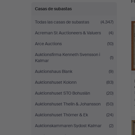
Fi
Casas de subastas
r
Todas las casas de subastas
(4.347)
Acreman St Auctioneers & Valuers
(4)
Arce Auctions
(10)
Auktionsfirma Kenneth Svensson i
(1)
Kalmar
Auktionshaus Blank
(9)
Auktionshuset Kolonn
(83)
Auktionshuset STO Bohuslän
(20)
Auktionshuset Thelin & Johansson
(50)
Auktionshuset Thörner & Ek
(24)
Auktionskammaren Sydost Kalmar
(2)