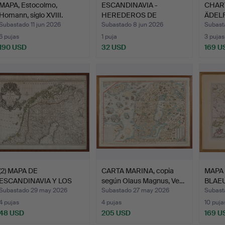
MAPA, Estocolmo,
ESCANDINAVIA -
CHAR
Homann, siglo XVIII.
HEREDEROS DE
ÄDEL
HOMANN. Scandi…
GULDG
Subastado 11 jun 2026
Subastado 8 jun 2026
Subast
6 pujas
1 puja
3 pujas
190 USD
32 USD
169 U
(2) MAPA DE
CARTA MARINA, copia
MAPA
ESCANDINAVIA Y LOS
según Olaus Magnus, Ve…
BLAEU
PAÍSES BÁLT…
Subastado 29 may 2026
Subastado 27 may 2026
Subast
4 pujas
4 pujas
10 puja
48 USD
205 USD
169 U