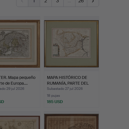
1
2
3
…
26
ER. Mapa pequeño
MAPA HISTÓRICO DE
rte de Europa.…
RUMANÍA, PARTE DEL
MAR N…
ado 29 jul 2026
Subastado 27 jul 2026
18 pujas
SD
185 USD