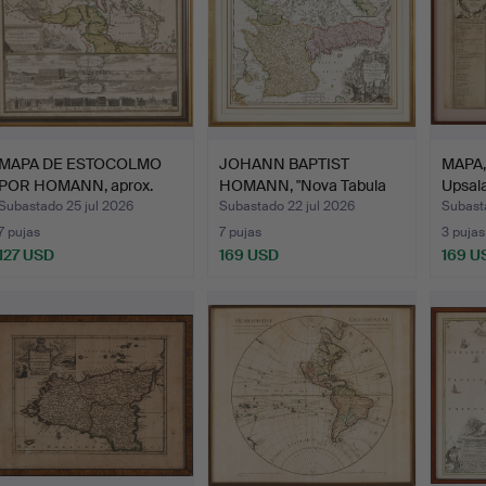
MAPA DE ESTOCOLMO
JOHANN BAPTIST
MAPA, 
POR HOMANN, aprox.
HOMANN, "Nova Tabula
Upsala
1730.
Scania…
Subastado 25 jul 2026
Subastado 22 jul 2026
Subasta
7 pujas
7 pujas
3 pujas
127 USD
169 USD
169 U