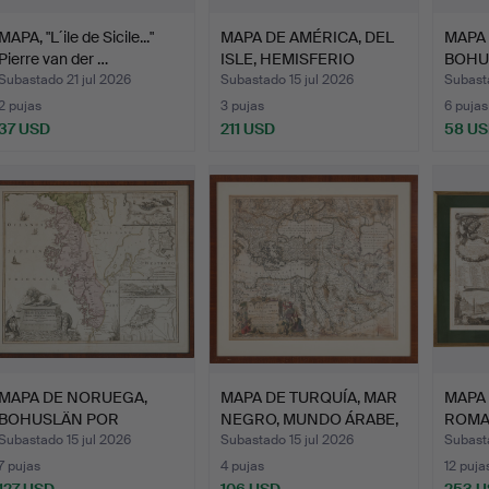
MAPA, "L´ile de Sicile..."
MAPA DE AMÉRICA, DEL
MAPA
Pierre van der …
ISLE, HEMISFERIO
BOHU
OCCI…
HOMA
Subastado 21 jul 2026
Subastado 15 jul 2026
Subasta
2 pujas
3 pujas
6 pujas
37 USD
211 USD
58 U
MAPA DE NORUEGA,
MAPA DE TURQUÍA, MAR
MAPA 
BOHUSLÄN POR
NEGRO, MUNDO ÁRABE,
ROMA
HOMANN, Núre…
P…
PIRA
Subastado 15 jul 2026
Subastado 15 jul 2026
Subasta
7 pujas
4 pujas
12 puja
127 USD
106 USD
253 