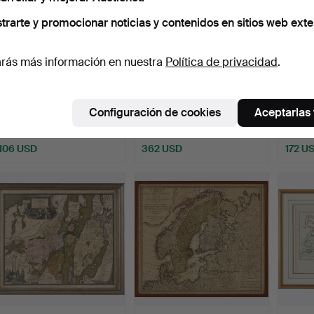
trarte y promocionar noticias y contenidos en sitios web exte
rás más información en nuestra
Política de privacidad
.
EUROPA, HAAS, JOHANN
MAPA RUSO DEL LAGO
MAPA 
MATTHIAS (1684-1742):…
LÁDOGA POR SEUTTER,
ESCA
Configuración de cookies
Aceptarlas
apr…
SEGU
Subastado 1 jul 2026
Subastado 1 jul 2026
Subast
6 pujas
26 pujas
17 puja
106 USD
362 USD
172 U