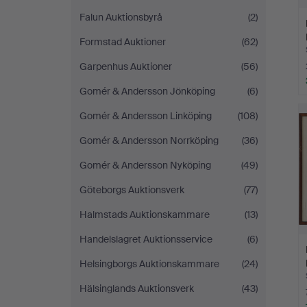
Falun Auktionsbyrå
(2)
Formstad Auktioner
(62)
Garpenhus Auktioner
(56)
Gomér & Andersson Jönköping
(6)
Gomér & Andersson Linköping
(108)
Gomér & Andersson Norrköping
(36)
Gomér & Andersson Nyköping
(49)
Göteborgs Auktionsverk
(77)
Halmstads Auktionskammare
(13)
Handelslagret Auktionsservice
(6)
Helsingborgs Auktionskammare
(24)
Hälsinglands Auktionsverk
(43)