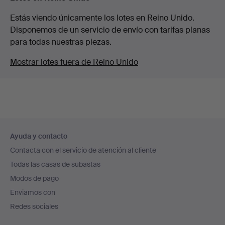
Estás viendo únicamente los lotes en Reino Unido.
Disponemos de un servicio de envío con tarifas planas
para todas nuestras piezas.
Mostrar lotes fuera de Reino Unido
Navegación
Ayuda y contacto
en
Contacta con el servicio de atención al cliente
el
Todas las casas de subastas
pie
Modos de pago
de
Enviamos con
página
Redes sociales