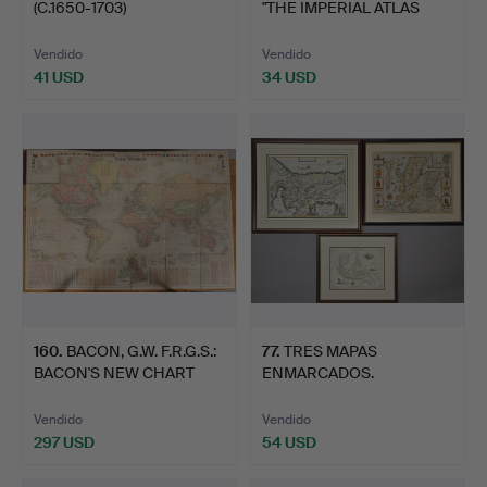
(C.1650-1703)
"THE IMPERIAL ATLAS
NORTHAMPTONSHI…
ENGLAND …
Vendido
Vendido
41 USD
34 USD
160
.
BACON, G.W. F.R.G.S.:
77
.
TRES MAPAS
BACON'S NEW CHART
ENMARCADOS.
OF…
Vendido
Vendido
297 USD
54 USD