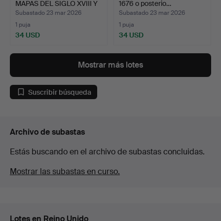
MAPAS DEL SIGLO XVIII Y
1676 o posterio…
P…
Subastado 23 mar 2026
Subastado 23 mar 2026
1 puja
1 puja
34 USD
34 USD
Mostrar más lotes
Suscribir búsqueda
Archivo de subastas
Estás buscando en el archivo de subastas concluidas.
Mostrar las subastas en curso.
Lotes en Reino Unido