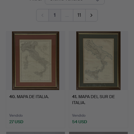
de
1
…
11
remate
40
.
MAPA DE ITALIA.
41
.
MAPA DEL SUR DE
ITALIA.
Vendido
Vendido
27 USD
54 USD