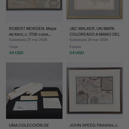
ROBERT MORDEN. Mapa
J&C WALKER. UN MAPA
de Kent, c. 1708 o pos…
COLOREADO A MANO DEL
S…
Subastado 27 mar 2026
Subastado 26 mar 2026
1 puja
5 pujas
34 USD
54 USD
UNA COLECCIÓN DE
JOHN SPEED. Flintshire, c.