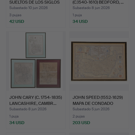
SUELTOS DE LOS SIGLOS
(C.1540-1610) BEDFORD, …
X…
Subastado 10 jun 2026
Subastado 8 jun 2026
3 pujas
1 puja
42 USD
34 USD
JOHN CARY (C. 1754-1835)
JOHN SPEED (1552-1629)
LANCASHIRE, CAMBR…
MAPA DE CONDADO
GRA…
Subastado 8 jun 2026
Subastado 5 jun 2026
1 puja
2 pujas
34 USD
203 USD