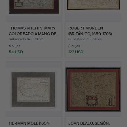
THOMAS KITCHIN, MAPA
ROBERT MORDEN
COLOREADO A MANO DEL
(BRITÁNICO, 1650-1703)
…
MAPA …
Subastado 14 jul 2026
Subastado 7 jul 2026
4 pujas
8 pujas
54 USD
122 USD
HERMAN MOLL (1654-
JOAN BLAEU. SEGÚN.