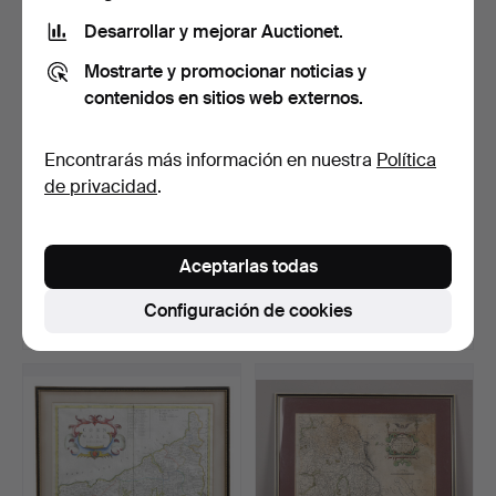
Desarrollar y mejorar Auctionet.
Mostrarte y promocionar noticias y
contenidos en sitios web externos.
Encontrarás más información en nuestra
Política
de privacidad
.
120
.
GLOBO TERRESTRE
153
.
ROBERT MORDEN
PHILLIPS DE 12
(C.1650-1703), MAPA DE
Aceptarlas todas
PULGADAS DE…
WARWI…
Vendido
Vendido
Configuración de cookies
108 USD
34 USD