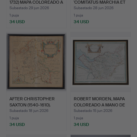
1732) MAPA COLOREADO A
'COMITATUS MARCHIA ET
M…
R…
Subastado 29 jun 2026
Subastado 28 jun 2026
1 puja
1 puja
34 USD
34 USD
AFTER CHRISTOPHER
ROBERT MORDEN, MAPA
SAXTON (1540-1610).
COLOREADO A MANO DE
BUCK…
CH…
Subastado 18 jun 2026
Subastado 15 jun 2026
1 puja
1 puja
34 USD
34 USD