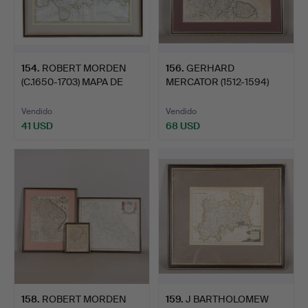
154
.
ROBERT MORDEN
156
.
GERHARD
(C.1650-1703) MAPA DE
MERCATOR (1512-1594)
CORNWA…
EBORACUM, LIN…
Vendido
Vendido
41 USD
68 USD
158
.
ROBERT MORDEN
159
.
J BARTHOLOMEW