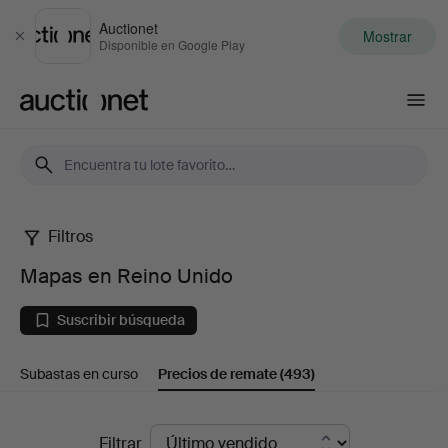
Auctionet
Mostrar
Cerrar
Disponible en Google Play
Auctionet.com
Filtros
Mapas
Mapas en Reino Unido
en
Suscribir búsqueda
Reino
Subastas en curso
Precios de remate
(493)
Unido
Precios
Filtrar