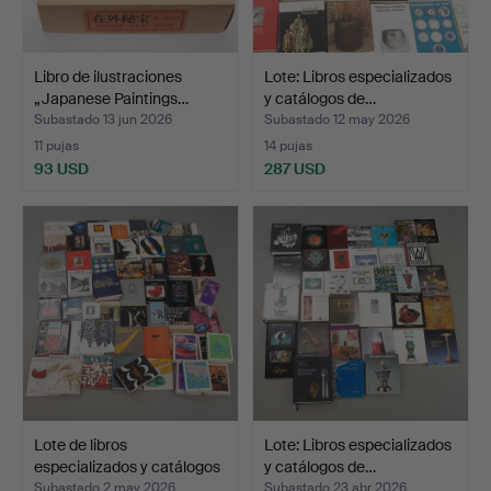
Libro de ilustraciones
Lote: Libros especializados
„Japanese Paintings…
y catálogos de…
Subastado 13 jun 2026
Subastado 12 may 2026
11 pujas
14 pujas
93 USD
287 USD
Lote de libros
Lote: Libros especializados
especializados y catálogos
y catálogos de…
…
Subastado 2 may 2026
Subastado 23 abr 2026