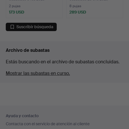
2 pujas
8 pujas
173 USD
289 USD
Suscribir búsqueda
Archivo de subastas
Estás buscando en el archivo de subastas concluidas.
Mostrar las subastas en curso.
Navegación
Ayuda y contacto
en
Contacta con el servicio de atención al cliente
el