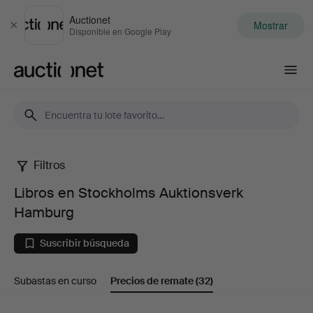
Auctionet
Mostrar
Cerrar
Disponible en Google Play
Auctionet.com
Filtros
Libros
Libros en Stockholms Auktionsverk
en
Hamburg
Stockholms
Suscribir búsqueda
Auktionsverk
Subastas en curso
Precios de remate
(32)
Hamburg