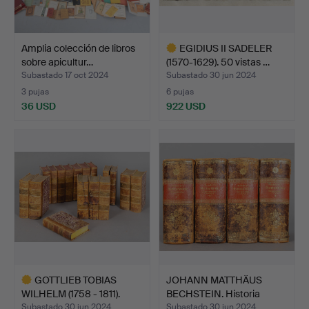
Amplia colección de libros
EGIDIUS II SADELER
sobre apicultur…
(1570-1629). 50 vistas …
Subastado 17 oct 2024
Subastado 30 jun 2024
3 pujas
6 pujas
36 USD
922 USD
Lote
seleccionado
GOTTLIEB TOBIAS
JOHANN MATTHÄUS
WILHELM (1758 - 1811).
BECHSTEIN. Historia
Con…
natura…
Subastado 30 jun 2024
Subastado 30 jun 2024