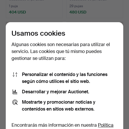
1 puja
29 pujas
404 USD
480 USD
Usamos cookies
Algunas cookies son necesarias para utilizar el
servicio. Las cookies que tú mismo puedes
gestionar se utilizan para:
Personalizar el contenido y las funciones
según cómo utilices el sitio web.
DMITRI NIKOLAJEWITSCH
JURIJ FEDOROVICH
BANTYSH-KAMENSKY (17…
LISJANSKIJ (1773-1837). V…
Desarrollar y mejorar Auctionet.
Subastado 24 mar 2025
Subastado 24 mar 2025
Mostrarte y promocionar noticias y
24 pujas
39 pujas
contenidos en sitios web externos.
1.844 USD
12.100 USD
Lote
seleccionado
Encontrarás más información en nuestra
Política