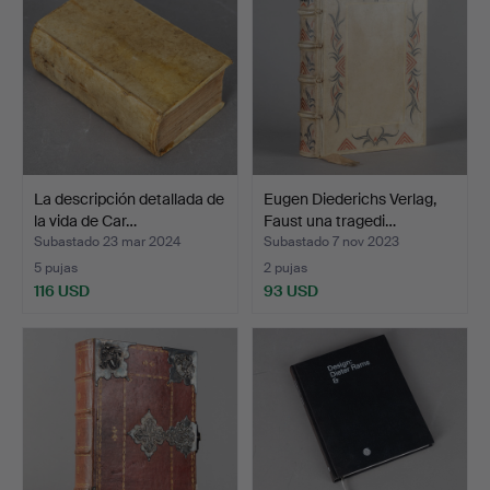
La descripción detallada de
Eugen Diederichs Verlag,
la vida de Car…
Faust una tragedi…
Subastado 23 mar 2024
Subastado 7 nov 2023
5 pujas
2 pujas
116 USD
93 USD