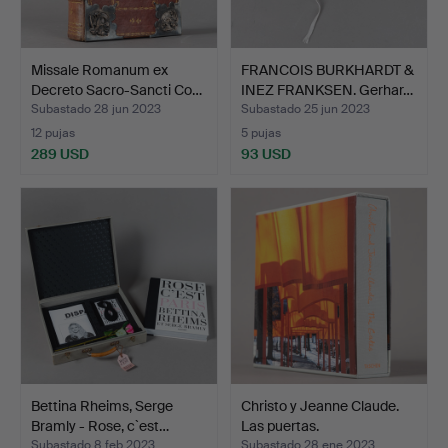
Missale Romanum ex
FRANCOIS BURKHARDT &
Decreto Sacro-Sancti Co…
INEZ FRANKSEN. Gerhar…
Subastado 28 jun 2023
Subastado 25 jun 2023
12 pujas
5 pujas
289 USD
93 USD
Bettina Rheims, Serge
Christo y Jeanne Claude.
Bramly - Rose, c`est…
Las puertas.
Subastado 8 feb 2023
Subastado 28 ene 2023