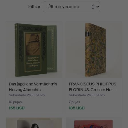
Precios
Filtrar
de
remate
Das jagdliche Vermächtnis
FRANCISCUS PHILIPPUS
Herzog Albrechts…
FLORINUS. Grosser Her…
Subastado 26 jul 2026
Subastado 26 jul 2026
10 pujas
7 pujas
155 USD
185 USD