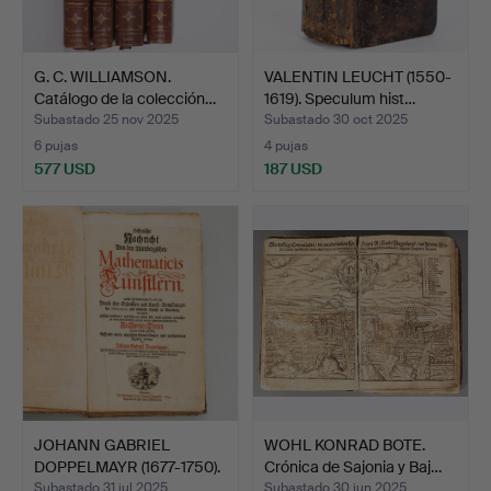
G. C. WILLIAMSON.
VALENTIN LEUCHT (1550-
Catálogo de la colección…
1619). Speculum hist…
Subastado 25 nov 2025
Subastado 30 oct 2025
6 pujas
4 pujas
577 USD
187 USD
JOHANN GABRIEL
WOHL KONRAD BOTE.
DOPPELMAYR (1677-1750).
Crónica de Sajonia y Baj…
Not…
Subastado 31 jul 2025
Subastado 30 jun 2025