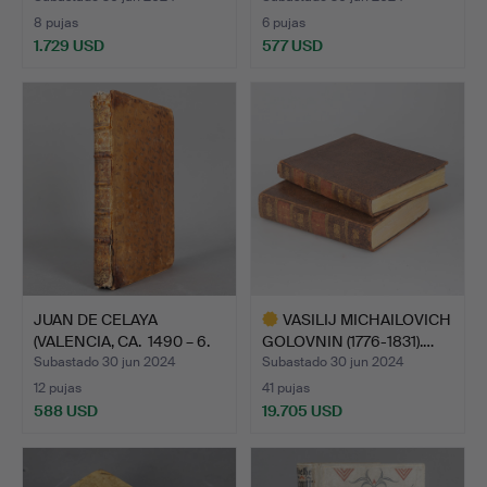
8 pujas
6 pujas
1.729 USD
577 USD
Lote
seleccionado
JUAN DE CELAYA
VASILIJ MICHAILOVICH
(VALENCIA, CA. 1490 – 6.
GOLOVNIN (1776-1831).…
D…
Subastado 30 jun 2024
Subastado 30 jun 2024
12 pujas
41 pujas
588 USD
19.705 USD
Lote
seleccionado