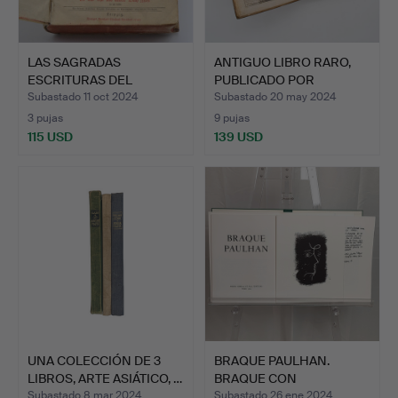
LAS SAGRADAS
ANTIGUO LIBRO RARO,
ESCRITURAS DEL
PUBLICADO POR
ANTIGUO Y NUEV…
PRIMERA …
Subastado 11 oct 2024
Subastado 20 may 2024
3 pujas
9 pujas
115 USD
139 USD
UNA COLECCIÓN DE 3
BRAQUE PAULHAN.
LIBROS, ARTE ASIÁTICO, …
BRAQUE CON
LITOGRAFÍAS. (S…
Subastado 8 mar 2024
Subastado 26 ene 2024