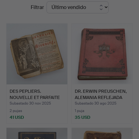
Precios
Filtrar
Kleinhenz
de
remate
DES PEPLIERS.
DR. ERWIN PREUSCHEN,
NOUVELLE ET PARFAITE
ALEMANIA REFLEJADA
GRAMMAI…
EN…
Subastado 30 nov 2025
Subastado 30 ago 2025
2 pujas
1 puja
41 USD
35 USD