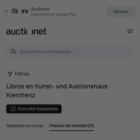
Auctionet
Mostrar
Cerrar
Disponible en Google Play
Auctionet.com
Filtros
Libros
Libros en Kunst- und Auktionshaus
en
Kleinhenz
Kunst-
Suscribir búsqueda
und
Subastas en curso
Precios de remate
(17)
Auktionshaus