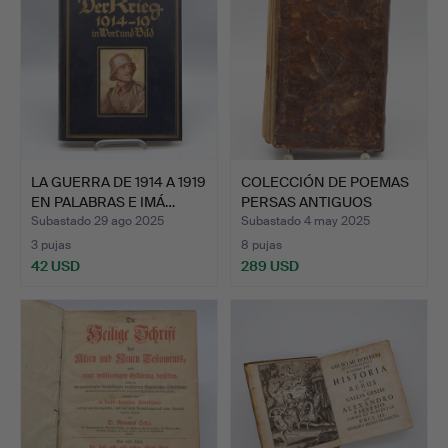
LA GUERRA DE 1914 A 1919
COLECCIÓN DE POEMAS
EN PALABRAS E IMÁ…
PERSAS ANTIGUOS
(DIVÁN…
Subastado 29 ago 2025
Subastado 4 may 2025
3 pujas
8 pujas
42 USD
289 USD