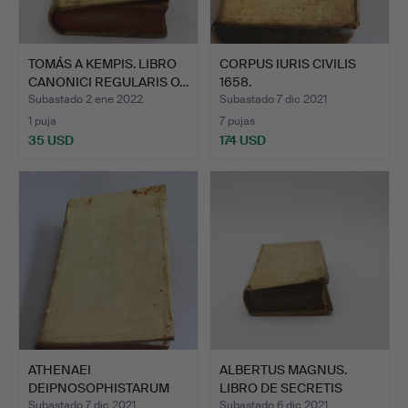
TOMÁS A KEMPIS. LIBRO
CORPUS IURIS CIVILIS
CANONICI REGULARIS O…
1658.
Subastado 2 ene 2022
Subastado 7 dic 2021
1 puja
7 pujas
35 USD
174 USD
ATHENAEI
ALBERTUS MAGNUS.
DEIPNOSOPHISTARUM
LIBRO DE SECRETIS
LIBRI QUINDECIM…
MULIERU…
Subastado 7 dic 2021
Subastado 6 dic 2021