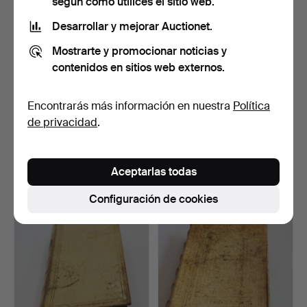
según cómo utilices el sitio web.
Desarrollar y mejorar Auctionet.
Mostrarte y promocionar noticias y
contenidos en sitios web externos.
Encontrarás más información en nuestra
Política
de privacidad
.
LE SPECTACLE DE LA
WALTER WELLENSTEIN.
NATURE 1732 LIBRO.
EL LIBRO DE TOBÍAS.
Subastado 22 mar 2022
Subastado 6 ene 2022
5 pujas
1 puja
Aceptarlas todas
70 USD
35 USD
Configuración de cookies