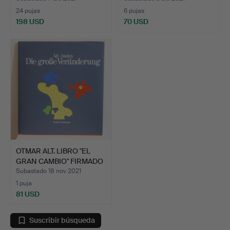
24 pujas
6 pujas
198 USD
70 USD
OTMAR ALT. LIBRO "EL
GRAN CAMBIO" FIRMADO
…
Subastado 18 nov 2021
1 puja
81 USD
Suscribir búsqueda