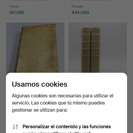
1 puja
6 pujas
35 USD
434 USD
Usamos cookies
DN. IOANNIS GUTIERREZ,
OPULUSCA THEOLOGIA
TRACTUS NOVUS 1606.
1739 DOS VOLÚMENES.
Algunas cookies son necesarias para utilizar el
Subastado 22 mar 2022
Subastado 22 mar 2022
servicio. Las cookies que tú mismo puedes
2 pujas
5 pujas
gestionar se utilizan para:
110 USD
110 USD
Personalizar el contenido y las funciones