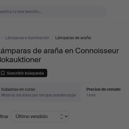
/
Lámparas e Iluminación
/
Lámparas de araña
Lámparas de araña en Connoisseur
Bokauktioner
Suscribir búsqueda
Subastas en curso
Precios de remate
Mostrar los lotes por los que puedes pujar
1 lote
recios
ltrar
de