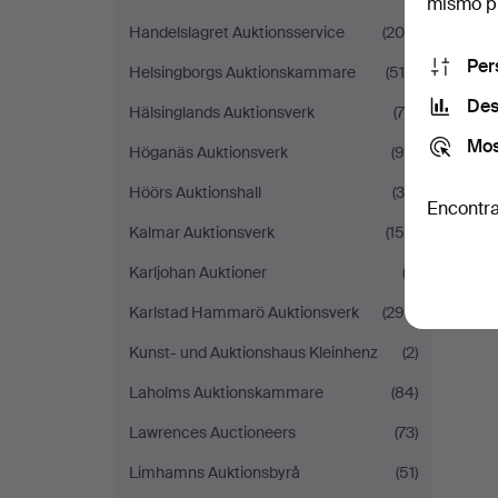
mismo pu
Handelslagret Auktionsservice
(200)
Per
Helsingborgs Auktionskammare
(515)
Des
Hälsinglands Auktionsverk
(79)
Mos
Höganäs Auktionsverk
(99)
Höörs Auktionshall
(30)
Encontra
Kalmar Auktionsverk
(156)
Karljohan Auktioner
(3)
Karlstad Hammarö Auktionsverk
(294)
Kunst- und Auktionshaus Kleinhenz
(2)
Laholms Auktionskammare
(84)
Lawrences Auctioneers
(73)
Limhamns Auktionsbyrå
(51)