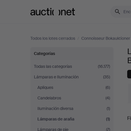
Auctionet.com
Todos los lotes cerrados
/
Connoisseur Bokauktioner
Lámparas
Categorías
de
Todas las categorías
(16.177)
Lámparas e Iluminación
(35)
araña
Apliques
(6)
en
Candelabros
(4)
Connoisseur
Iluminación diversa
(1)
P
Fi
Lámparas de araña
(1)
Bokauktioner
Lámparas de pie
(7)