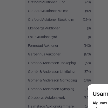
Crafoord Auktioner Lund
(79)
Crafoord Auktioner Malmö
(82)
Crafoord Auktioner Stockholm
(294)
Ekenbergs Auktioner
(8)
Falun Auktionsbyrå
(1)
Formstad Auktioner
(143)
Garpenhus Auktioner
(170)
Gomér & Andersson Jönköping
(58)
Gomér & Andersson Linköping
(374)
Gomér & Andersson Norrköping
(319)
Gomér & Andersson Nyköping
(115)
Usam
Göteborgs Auktionsverk
(351)
Algunas 
Halmstads Auktionskammare
(54)