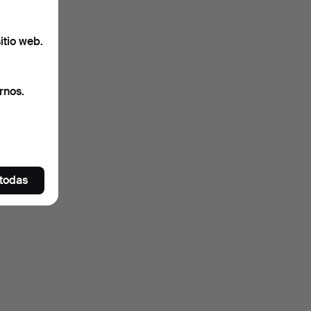
itio web.
rnos.
 todas