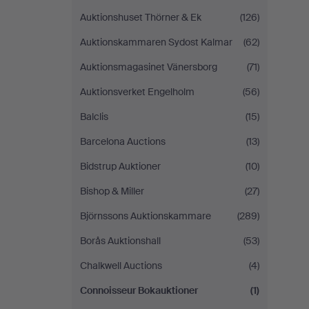
Auktionshuset Thörner & Ek
(126)
Auktionskammaren Sydost Kalmar
(62)
Auktionsmagasinet Vänersborg
(71)
Auktionsverket Engelholm
(56)
Balclis
(15)
Barcelona Auctions
(13)
Bidstrup Auktioner
(10)
Bishop & Miller
(27)
Björnssons Auktionskammare
(289)
Borås Auktionshall
(53)
Chalkwell Auctions
(4)
Connoisseur Bokauktioner
(1)