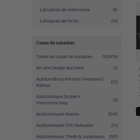
r
Lámparas de sobremesa
(6)
Lámparas de techo
(10)
Casas de subastas
Todas las casas de subastas
(10.909)
Art and Design Auctions
(7)
Auktionsfirma Kenneth Svensson i
(27)
Kalmar
Auktionshaus Stuber's
(2)
Hammerschlag
Auktionshuset Kolonn
(541)
Auktionshuset STO Bohuslän
(51)
Auktionshuset Thelin & Johansson
(197)