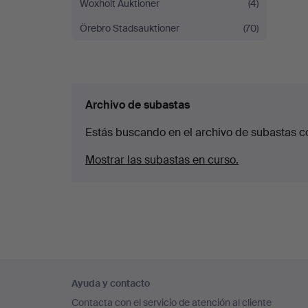
Woxholt Auktioner
(4)
Örebro Stadsauktioner
(70)
Archivo de subastas
Estás buscando en el archivo de subastas c
Mostrar las subastas en curso.
Navegación
Ayuda y contacto
en
Contacta con el servicio de atención al cliente