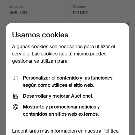
23 pujas
12 pujas
809 USD
122 USD
Lote
seleccionado
Usamos cookies
Algunas cookies son necesarias para utilizar el
servicio. Las cookies que tú mismo puedes
gestionar se utilizan para:
Personalizar el contenido y las funciones
según cómo utilices el sitio web.
«SOFÁ DE ESTUDIO»
SOFÁ DE DOS PLAZAS
ERCOL WINDSOR DE
ERCOL WINDSOR CON
Desarrollar y mejorar Auctionet.
OLMO Y …
OLMO …
Subastado 14 ene 2026
Subastado 6 ene 2026
Mostrarte y promocionar noticias y
7 pujas
13 pujas
contenidos en sitios web externos.
539 USD
458 USD
Lote
Lote
seleccionado
seleccionado
Encontrarás más información en nuestra
Política