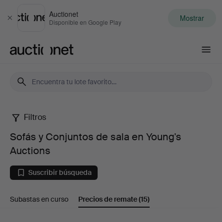
Auctionet
Mostrar
Cerrar
Disponible en Google Play
Auctionet.com
Filtros
Sofás
Sofás y Conjuntos de sala en Young's
y
Auctions
Conjuntos
Suscribir búsqueda
de
Subastas en curso
Precios de remate
(15)
sala