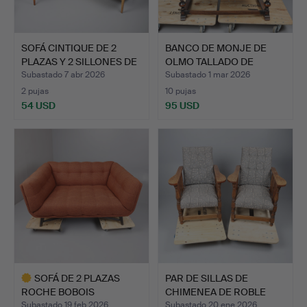
SOFÁ CINTIQUE DE 2
BANCO DE MONJE DE
PLAZAS Y 2 SILLONES DE
OLMO TALLADO DE
…
PRINCIPI…
Subastado 7 abr 2026
Subastado 1 mar 2026
2 pujas
10 pujas
54 USD
95 USD
SOFÁ DE 2 PLAZAS
PAR DE SILLAS DE
ROCHE BOBOIS
CHIMENEA DE ROBLE
«PROFILE».
ART DEC…
Subastado 19 feb 2026
Subastado 20 ene 2026