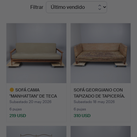
Precios
Filtrar
en
de
Young's
remate
Auctions
SOFÁ CAMA
SOFÁ GEORGIANO CON
"MANHATTAN" DE TECA
TAPIZADO DE TAPICERÍA.
DE GUY ROGER…
Subastado 20 may 2026
Subastado 18 may 2026
6 pujas
6 pujas
219 USD
310 USD
Lote
seleccionado