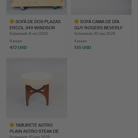
SOFÁ DE DOS PLAZAS
SOFÁ CAMA DE DÍA
ERCOL 349 WINDSOR
GUY ROGERS BEVERLY
RUBIO…
HILLS.
Subastado 8 oct 2025
Subastado 30 sep 2025
9 pujas
4 pujas
472 USD
135 USD
Lote
Lote
seleccionado
seleccionado
TABURETE ASTRO
PLAIN ASTRO STEAK DE
MEDIAD…
Subastado 10 ago 2025