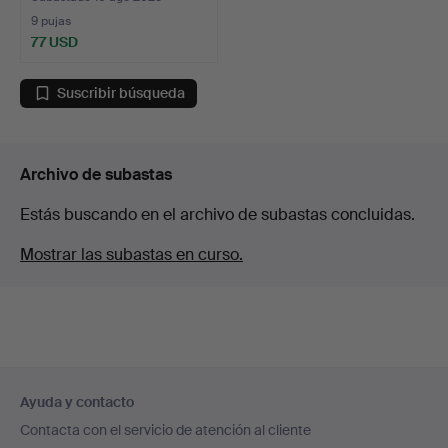
9 pujas
77 USD
Lote
seleccionado
Suscribir búsqueda
Archivo de subastas
Estás buscando en el archivo de subastas concluidas.
Mostrar las subastas en curso.
Navegación
Ayuda y contacto
en
Contacta con el servicio de atención al cliente
el