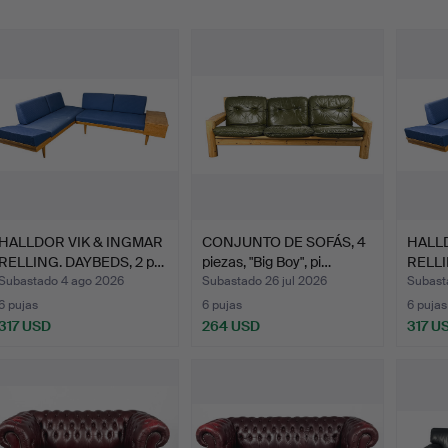
emate
HALLDOR VIK & INGMAR
CONJUNTO DE SOFÁS, 4
HALLD
RELLING. DAYBEDS, 2 p…
piezas, "Big Boy", pi…
RELLI
Subastado 4 ago 2026
Subastado 26 jul 2026
Subasta
6 pujas
6 pujas
6 pujas
317 USD
264 USD
317 U