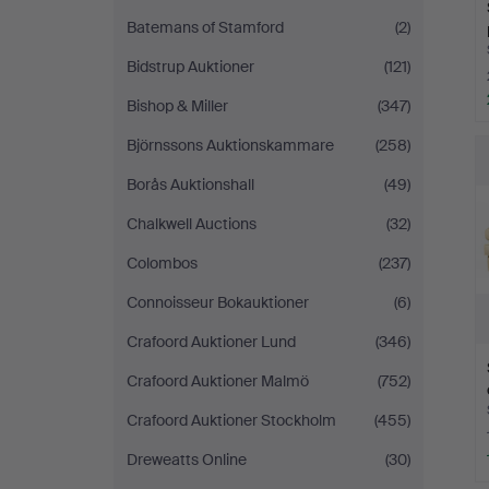
Batemans of Stamford
(2)
Bidstrup Auktioner
(121)
Bishop & Miller
(347)
Björnssons Auktionskammare
(258)
Borås Auktionshall
(49)
Chalkwell Auctions
(32)
Colombos
(237)
Connoisseur Bokauktioner
(6)
Crafoord Auktioner Lund
(346)
Crafoord Auktioner Malmö
(752)
Crafoord Auktioner Stockholm
(455)
Dreweatts Online
(30)