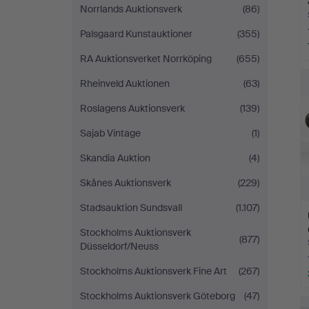
Norrlands Auktionsverk
(86)
Palsgaard Kunstauktioner
(355)
RA Auktionsverket Norrköping
(655)
Rheinveld Auktionen
(63)
Roslagens Auktionsverk
(139)
Sajab Vintage
(1)
Skandia Auktion
(4)
Skånes Auktionsverk
(229)
Stadsauktion Sundsvall
(1.107)
Stockholms Auktionsverk
(877)
Düsseldorf/Neuss
Stockholms Auktionsverk Fine Art
(267)
Stockholms Auktionsverk Göteborg
(47)