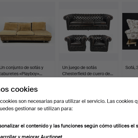
Un conjunto de sofás y
Un juego de sofás
Sofá, 
taburetes «Playboy»…
Chesterfield de cuero de…
Subastado 10 dic 2025
Subastado 30 nov 2025
Subast
11 pujas
19 pujas
11 pujas
os cookies
444 USD
1.203 USD
159 U
cookies son necesarias para utilizar el servicio. Las cookies q
edes gestionar se utilizan para:
sonalizar el contenido y las funciones según cómo utilices el s
arrollar y mejorar Auctionet.