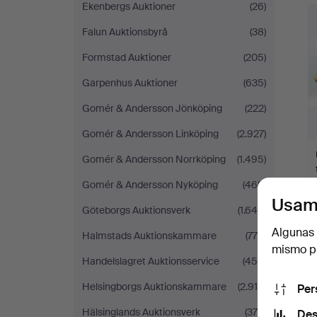
Ekenbergs Auktioner
(26)
Falun Auktionsbyrå
(38)
Formstad Auktioner
(205)
Garpenhus Auktioner
(635)
Gomér & Andersson Jönköping
(222)
Gomér & Andersson Linköping
(2.927)
Gomér & Andersson Norrköping
(1.495)
Gomér & Andersson Nyköping
(468)
Usam
Göteborgs Auktionsverk
(1.644)
Algunas 
Halmstads Auktionskammare
(779)
mismo pu
Handelslagret Auktionsservice
(450)
Helsingborgs Auktionskammare
(2.915)
Per
Hälsinglands Auktionsverk
(370)
Des