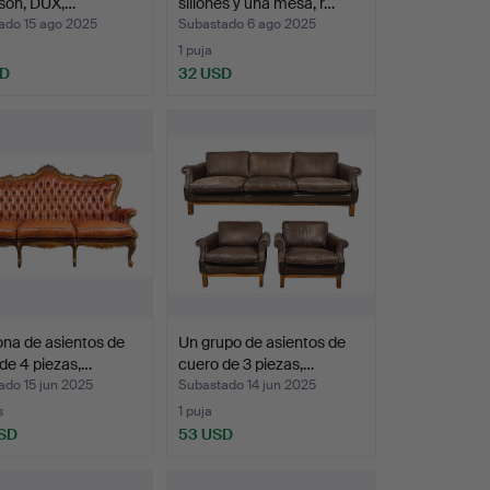
son, DUX,…
sillones y una mesa, r…
ado 15 ago 2025
Subastado 6 ago 2025
1 puja
SD
32 USD
na de asientos de
Un grupo de asientos de
de 4 piezas,…
cuero de 3 piezas,…
ado 15 jun 2025
Subastado 14 jun 2025
s
1 puja
SD
53 USD