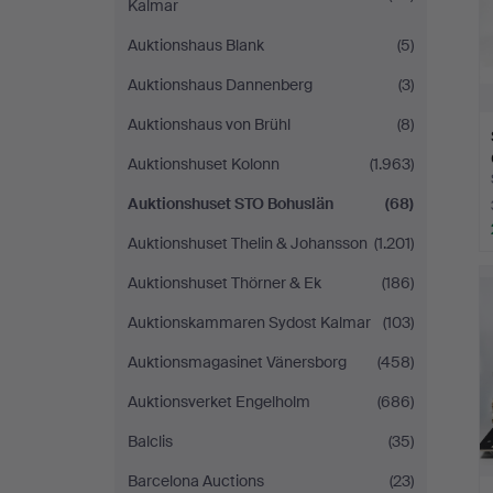
Kalmar
Auktionshaus Blank
(5)
Auktionshaus Dannenberg
(3)
Auktionshaus von Brühl
(8)
Auktionshuset Kolonn
(1.963)
Auktionshuset STO Bohuslän
(68)
Auktionshuset Thelin & Johansson
(1.201)
Auktionshuset Thörner & Ek
(186)
Auktionskammaren Sydost Kalmar
(103)
Auktionsmagasinet Vänersborg
(458)
Auktionsverket Engelholm
(686)
Balclis
(35)
Barcelona Auctions
(23)