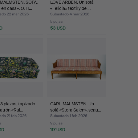
MALMSTEN. SOFA,
LOVE ARBÉN. Un sofá
 en casa». O. H…
«Felicia» textil y de …
ado 22 mar 2026
Subastado 4 mar 2026
5 pujas
D
53 USD
3 plazas, tapizado
CARL MALMSTEN. Un
patrón «Rui…
sofá «Stora Salen», segu…
ado 21 feb 2026
Subastado 1 feb 2026
s
9 pujas
SD
117 USD