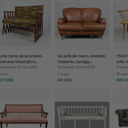
Una cama de acordeón,
Un sofá de cuero, «modelo
YNGV
primera mitad del si…
Howard», cardiga…
sofá 
medi
Subastado 15 mar 2025
Subastado 22 feb 2025
Subast
1 puja
7 pujas
18 puja
32 USD
64 USD
486 