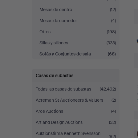
Auktionshuset
r
Mesas de centro
(12)
STO
Mesas de comedor
(4)
Otros
(198)
Bohuslän
Sillas y sillones
(333)
Sofás y Conjuntos de sala
(68)
Casas de subastas
Todas las casas de subastas
(42.492)
Acreman St Auctioneers & Valuers
(2)
Arce Auctions
(4)
Art and Design Auctions
(32)
Auktionsfirma Kenneth Svensson i
(82)