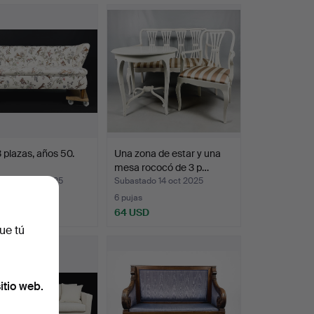
3 plazas, años 50.
Una zona de estar y una
mesa rococó de 3 p…
ado 30 oct 2025
Subastado 14 oct 2025
6 pujas
SD
64 USD
ue tú
itio web.