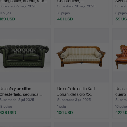
«Långsoffa», abedul, ratá…
Chesterfield, …
Svens
Subastado 21 ago 2025
Subastado 20 ago 2025
Subast
11 pujas
13 pujas
3 pujas
169 USD
401 USD
59 U
Un sofá y un sillón
Un sofá de estilo Karl
Una zo
Chesterfield, segunda …
Johan, del siglo XX.
cuero 
Subastado 13 jul 2025
Subastado 3 jul 2025
Subast
13 pujas
1 puja
16 puja
338 USD
106 USD
422 U