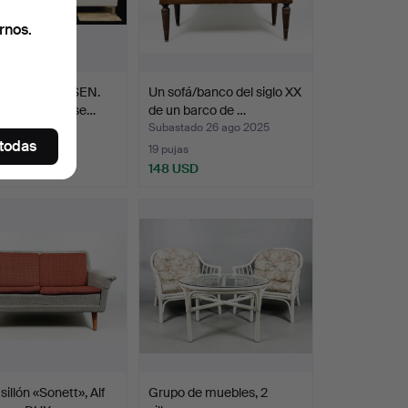
rnos.
JUUL EILERSEN.
Un sofá/banco del siglo XX
«Slice», Eilerse…
de un barco de …
ado 6 sep 2025
Subastado 26 ago 2025
 todas
s
19 pujas
 USD
148 USD
sillón «Sonett», Alf
Grupo de muebles, 2