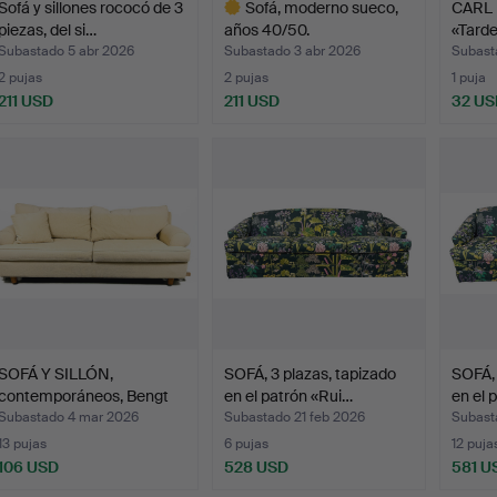
Sofá y sillones rococó de 3
Sofá, moderno sueco,
CARL 
piezas, del si…
años 40/50.
«Tarde
Subastado 5 abr 2026
Subastado 3 abr 2026
Subast
2 pujas
2 pujas
1 puja
211 USD
211 USD
32 US
Lote
seleccionado
SOFÁ Y SILLÓN,
SOFÁ, 3 plazas, tapizado
SOFÁ, 
contemporáneos, Bengt
en el patrón «Rui…
en el 
Olof.
Subastado 4 mar 2026
Subastado 21 feb 2026
Subast
13 pujas
6 pujas
12 puja
106 USD
528 USD
581 U