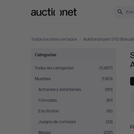
Auctionet.com
Todos los lotes cerrados
/
Auktionshuset STO Bohusl
Sofás
S
Categorías
y
Todas las categorías
(11.867)
Muebles
(1.163)
Conjuntos
Armarios y estanterías
(181)
de
Cómodas
(81)
sala
Escritorios
(16)
P
Juegos de comedor
(33)
en
Fi
Mesas
(237)