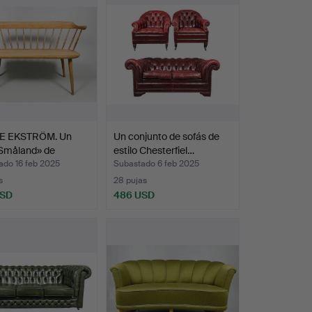
E EKSTRÖM. Un
Un conjunto de sofás de
«Småland» de
estilo Chesterfiel…
ad…
ado 16 feb 2025
Subastado 6 feb 2025
s
28 pujas
USD
486 USD