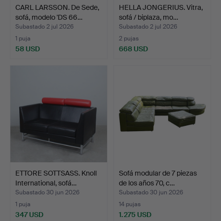
CARL LARSSON. De Sede,
HELLA JONGERIUS. Vitra,
sofá, modelo 'DS 66…
sofá / biplaza, mo…
Subastado 2 jul 2026
Subastado 2 jul 2026
1 puja
2 pujas
58 USD
668 USD
ETTORE SOTTSASS. Knoll
Sofá modular de 7 piezas
International, sofá…
de los años 70, c…
Subastado 30 jun 2026
Subastado 30 jun 2026
1 puja
14 pujas
347 USD
1.275 USD