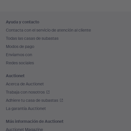
Navegación
Ayuda y contacto
en
Contacta con el servicio de atención al cliente
el
Todas las casas de subastas
pie
Modos de pago
de
Enviamos con
página
Redes sociales
Auctionet
Acerca de Auctionet
Trabaja con nosotros
Adhiere tu casa de subastas
La garantía Auctionet
Más información de Auctionet
Auctionet Magazine