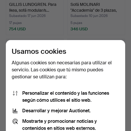
GILLIS LUNDGREN. Para
Sofá MOLINARI
Ikea, sofá modular/s…
"Accademia" de 3 plazas,
cue…
Subastado 17 jun 2026
Subastado 10 jun 2026
17 pujas
5 pujas
754 USD
346 USD
Usamos cookies
Algunas cookies son necesarias para utilizar el
servicio. Las cookies que tú mismo puedes
gestionar se utilizan para:
Personalizar el contenido y las funciones
según cómo utilices el sitio web.
Sofá de tres plazas de los
Sofá de 2 plazas Space Age
años 70 en form…
con función cam…
Desarrollar y mejorar Auctionet.
Subastado 9 jun 2026
Subastado 9 jun 2026
Mostrarte y promocionar noticias y
4 pujas
1 puja
463 USD
116 USD
contenidos en sitios web externos.