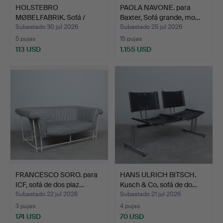
HOLSTEBRO
PAOLA NAVONE. para
MØBELFABRIK. Sofá /
Baxter, Sofá grande, mo…
biplaza, tec…
Subastado 30 jul 2026
Subastado 25 jul 2026
5 pujas
15 pujas
113 USD
1.155 USD
FRANCESCO SORO. para
HANS ULRICH BITSCH.
ICF, sofá de dos plaz…
Kusch & Co, sofá de do…
Subastado 22 jul 2026
Subastado 21 jul 2026
3 pujas
4 pujas
174 USD
70 USD