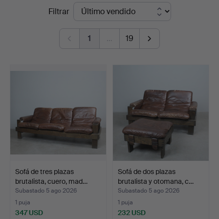
Precios
Filtrar
en
de
Stockholms
1
…
19
remate
Auktionsverk
Düsseldorf/Neuss
Sofá de tres plazas
Sofá de dos plazas
brutalista, cuero, mad…
brutalista y otomana, c…
Subastado 5 ago 2026
Subastado 5 ago 2026
1 puja
1 puja
347 USD
232 USD