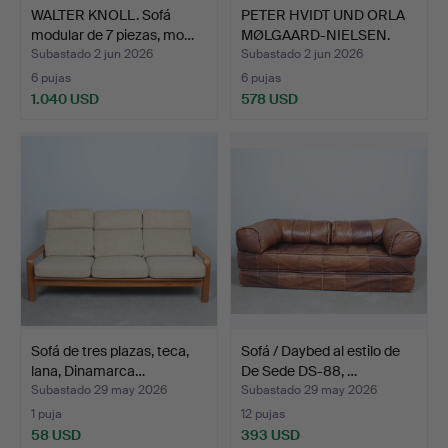
WALTER KNOLL. Sofá
PETER HVIDT UND ORLA
modular de 7 piezas, mo…
MØLGAARD-NIELSEN.
par…
Subastado 2 jun 2026
Subastado 2 jun 2026
6 pujas
6 pujas
1.040 USD
578 USD
Sofá de tres plazas, teca,
Sofá / Daybed al estilo de
lana, Dinamarca…
De Sede DS-88, …
Subastado 29 may 2026
Subastado 29 may 2026
1 puja
12 pujas
58 USD
393 USD