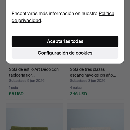
Encontrarás más información en nuestra
Política
de privacidad
.
Aceptarlas todas
Configuración de cookies
Sofá de estilo Art Déco con
Sofá de tres plazas
tapicería flor…
escandinavo de los año…
Subastado 5 jun 2026
Subastado 3 jun 2026
1 puja
4 pujas
58 USD
346 USD