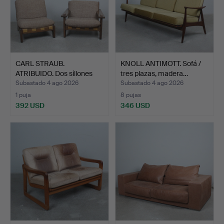
CARL STRAUB.
KNOLL ANTIMOTT. Sofá /
ATRIBUIDO. Dos sillones
tres plazas, madera…
bruta…
Subastado 4 ago 2026
Subastado 4 ago 2026
1 puja
8 pujas
392 USD
346 USD