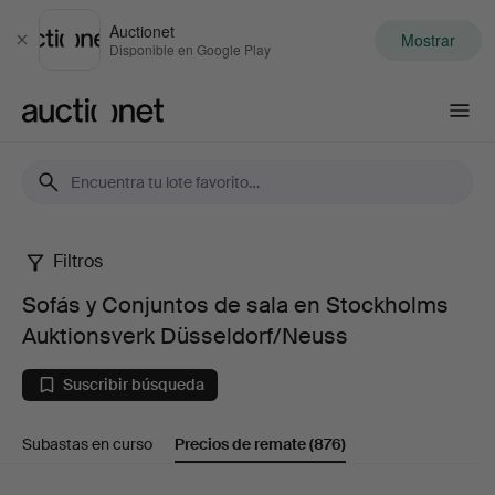
Auctionet
Mostrar
Cerrar
Disponible en Google Play
Auctionet.com
Filtros
Sofás
Sofás y Conjuntos de sala en Stockholms
y
Auktionsverk Düsseldorf/Neuss
Conjuntos
Suscribir búsqueda
de
Subastas en curso
Precios de remate
(876)
sala