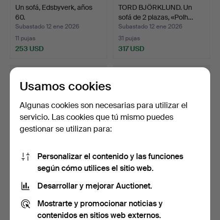
Un sofá, Edsbyverk, años
TORD BJÖRKLUND. Un
60.
sofá de 2 plazas, «Polh…
Subastado 12 ene 2026
Subastado 12 ene 2026
11 pujas
31 pujas
253 USD
317 USD
Usamos cookies
Algunas cookies son necesarias para utilizar el
servicio. Las cookies que tú mismo puedes
gestionar se utilizan para:
Personalizar el contenido y las funciones
según cómo utilices el sitio web.
Un sofá de estilo
Un sofá modelo Howard,
gustaviano, del siglo XX.
Oakleaf Home, Long …
Desarrollar y mejorar Auctionet.
Subastado 29 dic 2025
Subastado 18 dic 2025
Mostrarte y promocionar noticias y
38 pujas
10 pujas
685 USD
601 USD
contenidos en sitios web externos.