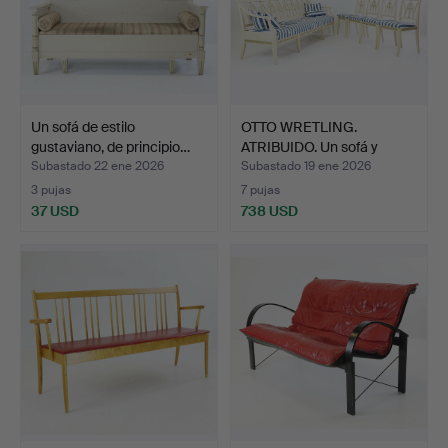
Un sofá de estilo
OTTO WRETLING.
gustaviano, de principio…
ATRIBUIDO. Un sofá y
sillas…
Subastado 22 ene 2026
Subastado 19 ene 2026
3 pujas
7 pujas
37 USD
738 USD