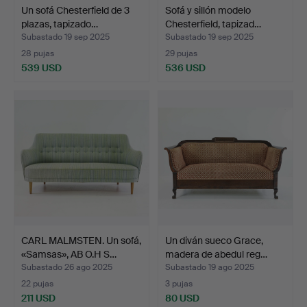
Un sofá Chesterfield de 3
Sofá y sillón modelo
plazas, tapizado…
Chesterfield, tapizad…
Subastado 19 sep 2025
Subastado 19 sep 2025
28 pujas
29 pujas
539 USD
536 USD
CARL MALMSTEN. Un sofá,
Un diván sueco Grace,
«Samsas», AB O.H S…
madera de abedul reg…
Subastado 26 ago 2025
Subastado 19 ago 2025
22 pujas
3 pujas
211 USD
80 USD