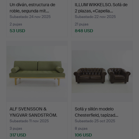
Un diván, estructura de
ILLUM WIKKELSO. Sofá de
roble, segunda mit…
2 plazas, «Capella…
Subastado 24 nov 2025
Subastado 22 nov 2025
2 pujas
21 pujas
53 USD
848 USD
ALF SVENSSON &
Sofá y sillón modelo
YNGVAR SANDSTRÖM.
Chesterfield, tapizad…
diván, «C…
Subastado 11 nov 2025
Subastado 25 oct 2025
3 pujas
8 pujas
317 USD
106 USD