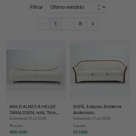
Precios
Filtrar
en
de
Hälsinglands
1
…
8
remate
Auktionsverk
ARILD ALNES & HELGE
SOFÁ, 3 plazas, Bröderna
TARALDSEN. sofá, "Stre…
Andersson.
Subastado 21 jul 2026
Subastado 21 jul 2026
16 pujas
3 pujas
485 USD
37 USD