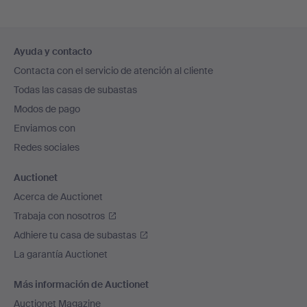
Navegación
Ayuda y contacto
en
Contacta con el servicio de atención al cliente
el
Todas las casas de subastas
pie
Modos de pago
de
Enviamos con
página
Redes sociales
Auctionet
Acerca de Auctionet
Trabaja con nosotros
Adhiere tu casa de subastas
La garantía Auctionet
Más información de Auctionet
Auctionet Magazine