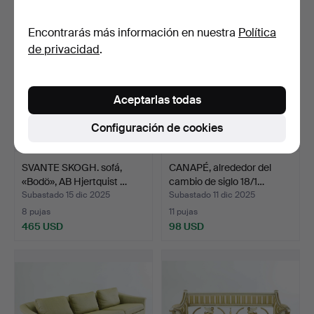
Encontrarás más información en nuestra
Política
de privacidad
.
Aceptarlas todas
Configuración de cookies
SVANTE SKOGH. sofá,
CANAPÉ, alrededor del
«Bodö», AB Hjertquist …
cambio de siglo 18/1…
Subastado 15 dic 2025
Subastado 11 dic 2025
8 pujas
11 pujas
465 USD
98 USD