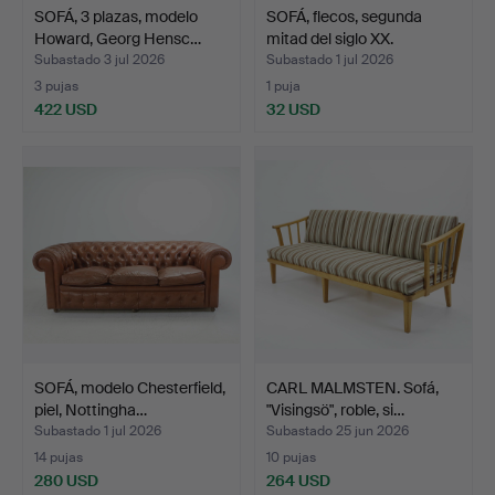
SOFÁ, 3 plazas, modelo
SOFÁ, flecos, segunda
Howard, Georg Hensc…
mitad del siglo XX.
Subastado 3 jul 2026
Subastado 1 jul 2026
3 pujas
1 puja
422 USD
32 USD
SOFÁ, modelo Chesterfield,
CARL MALMSTEN. Sofá,
piel, Nottingha…
"Visingsö", roble, si…
Subastado 1 jul 2026
Subastado 25 jun 2026
14 pujas
10 pujas
280 USD
264 USD