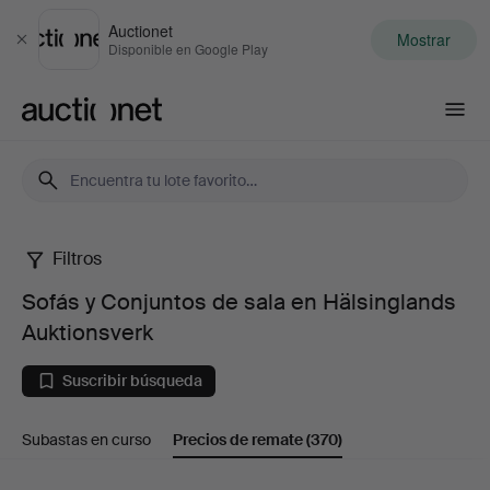
Auctionet
Mostrar
Cerrar
Disponible en Google Play
Auctionet.com
Filtros
Sofás
Sofás y Conjuntos de sala en Hälsinglands
y
Auktionsverk
Conjuntos
Suscribir búsqueda
de
Subastas en curso
Precios de remate
(370)
sala