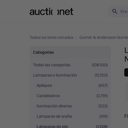
Auctionet.com
Todos los lotes cerrados
/
Gomér & Andersson Norrk
Lámparas
Categorías
de
Todas las categorías
(108.100)
Lámparas e Iluminación
(12.150)
pie
Apliques
(957)
en
Candelabros
(2.791)
Gomér
Iluminación diversa
(522)
P
Fi
Lámparas de araña
(319)
&
Lámparas de pie
(1.138)