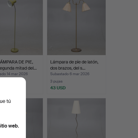
ÁMPARA DE PIE,
Lámpara de pie de latón,
segunda mitad del…
dos brazos, del s…
ado 14 mar 2026
Subastado 6 mar 2026
3 pujas
D
43 USD
ue tú
itio web.