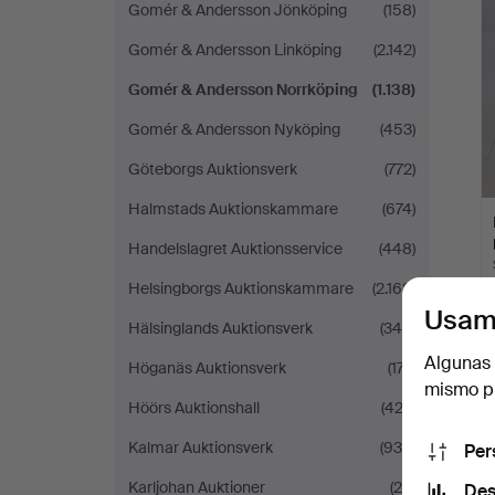
Gomér & Andersson Jönköping
(158)
Gomér & Andersson Linköping
(2.142)
Gomér & Andersson Norrköping
(1.138)
Gomér & Andersson Nyköping
(453)
Göteborgs Auktionsverk
(772)
Halmstads Auktionskammare
(674)
Handelslagret Auktionsservice
(448)
Helsingborgs Auktionskammare
(2.168)
Usam
Hälsinglands Auktionsverk
(344)
Algunas 
Höganäs Auktionsverk
(177)
mismo pu
Höörs Auktionshall
(423)
Kalmar Auktionsverk
(930)
Per
Karljohan Auktioner
(20)
Des