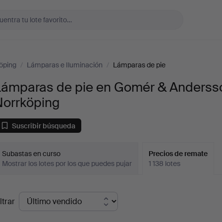
öping
/
Lámparas e Iluminación
/
Lámparas de pie
Lámparas de pie en Gomér & Anderss
Norrköping
Suscribir búsqueda
Subastas en curso
Precios de remate
Mostrar los lotes por los que puedes pujar
1 138 lotes
recios
ltrar
de