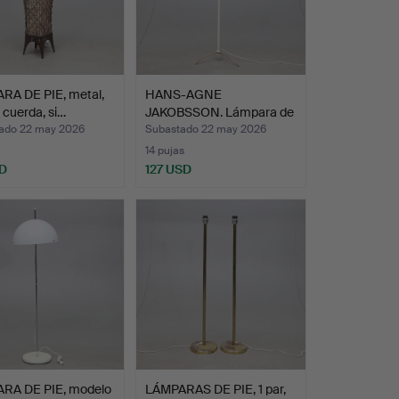
RA DE PIE, metal,
HANS-AGNE
y cuerda, si…
JAKOBSSON. Lámpara de
pie, mader…
ado 22 may 2026
Subastado 22 may 2026
14 pujas
D
127 USD
RA DE PIE, modelo
LÁMPARAS DE PIE, 1 par,