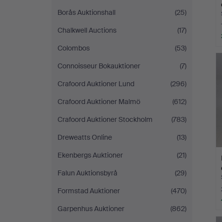
Borås Auktionshall
(25)
Chalkwell Auctions
(17)
Colombos
(53)
Connoisseur Bokauktioner
(7)
Crafoord Auktioner Lund
(296)
Crafoord Auktioner Malmö
(612)
Crafoord Auktioner Stockholm
(783)
Dreweatts Online
(13)
Ekenbergs Auktioner
(21)
Falun Auktionsbyrå
(29)
Formstad Auktioner
(470)
Garpenhus Auktioner
(862)