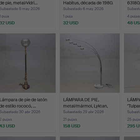
de pie, metal/vidri…
Habitus, década de 1980.
63180,
Subastado 6 may 2026
Subastado 6 may 2026
Subast
1 puja
1 puja
4 pujas
32 USD
32 USD
48 U
Lámpara de pie de latón
LÁMPARA DE PIE,
LÁMPA
de estilo rococó, …
metal/mármol, Lyktan,
"Tulpa
Bank…
Subastado 30 abr 2026
Subastado 29 abr 2026
Subast
2 pujas
21 pujas
25 puja
43 USD
158 USD
295 