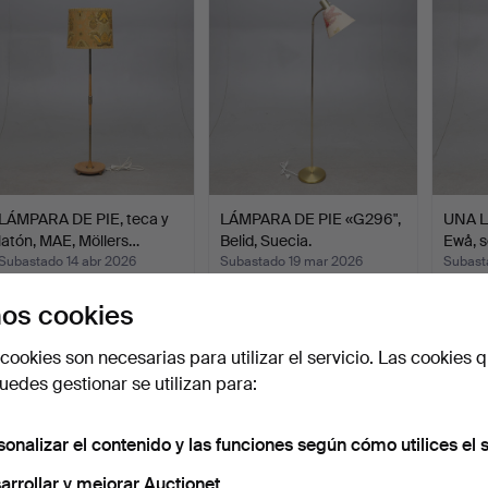
LÁMPARA DE PIE, teca y
LÁMPARA DE PIE «G296",
UNA L
latón, MAE, Möllers…
Belid, Suecia.
Ewå, 
Subastado 14 abr 2026
Subastado 19 mar 2026
Subast
1 puja
1 puja
1 puja
os cookies
32 USD
32 USD
32 US
cookies son necesarias para utilizar el servicio. Las cookies q
edes gestionar se utilizan para:
sonalizar el contenido y las funciones según cómo utilices el s
arrollar y mejorar Auctionet.