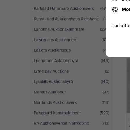
Karlstad Hammarö Auktionsverk
(474)
Mos
Kunst- und Auktionshaus Kleinhenz
(10)
Encontra
Laholms Auktionskammare
(292)
Lawrences Auctioneers
(174)
Leiflers Auktionshus
(78)
Limhamns Auktionsbyrå
(146)
Lyme Bay Auctions
(2)
Lysekils Auktionsbyrå
(140)
Markus Auktioner
(97)
Norrlands Auktionsverk
(118)
Palsgaard Kunstauktioner
(520)
RA Auktionsverket Norrköping
(713)