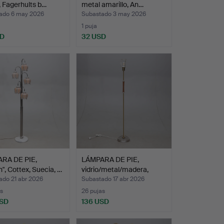
 Fagerhults b…
metal amarillo, An…
ado 6 may 2026
Subastado 3 may 2026
1 puja
SD
32 USD
RA DE PIE,
LÁMPARA DE PIE,
n", Cottex, Suecia, …
vidrio/metal/madera,
NAFA/…
ado 21 abr 2026
Subastado 17 abr 2026
s
26 pujas
USD
136 USD