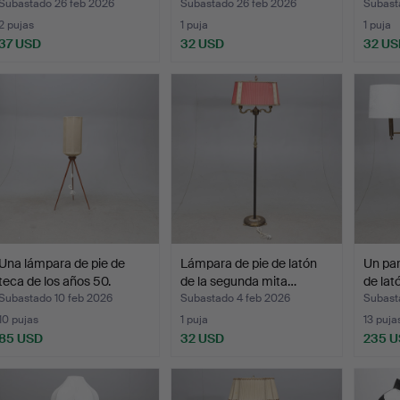
Subastado 26 feb 2026
Subastado 26 feb 2026
Subast
2 pujas
1 puja
1 puja
37 USD
32 USD
32 US
Una lámpara de pie de
Lámpara de pie de latón
Un par
teca de los años 50.
de la segunda mita…
de lat
Subastado 10 feb 2026
Subastado 4 feb 2026
Subast
10 pujas
1 puja
13 puja
85 USD
32 USD
235 