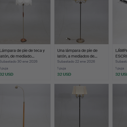
Lámpara de pie de teca y
Una lámpara de pie de
LÁMP
latón, de mediado…
latón, a mediados de…
ESCRI
viceve
Subastado 30 ene 2026
Subastado 22 ene 2026
Subast
1 puja
1 puja
1 puja
32 USD
32 USD
32 US