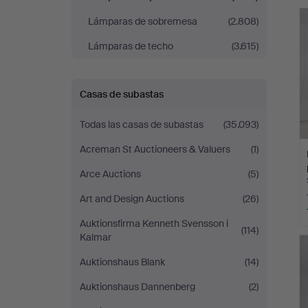
r
Andersson
Lámparas de sobremesa
(2.808)
Norrköping
Lámparas de techo
(3.615)
Casas de subastas
Todas las casas de subastas
(35.093)
Acreman St Auctioneers & Valuers
(1)
Arce Auctions
(5)
Art and Design Auctions
(26)
Auktionsfirma Kenneth Svensson i
(114)
Kalmar
Auktionshaus Blank
(14)
Auktionshaus Dannenberg
(2)