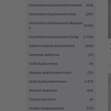
Stockholms Auktionsverk Helsinki
(158)
Stockholms Auktionsverk Köln
(287)
Stockholms Auktionsverk Magasin
(2.142)
5
Stockholms Auktionsverk Sickla
(1.708)
Södermanlands Auktionsverk
(983)
Sørensen Auktioner
(21)
TOKA Auktionshus
(11)
Uppsala Auktionskammare
(25)
Växjö Auktionskammare
(1.471)
Woxholt Auktioner
(66)
Young's Auctions
(4)
Örebro Stadsauktioner
(127)