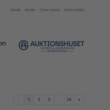
Ayuda
Vender
Crear cuenta
Iniciar sesión
on
1
2
3
…
24