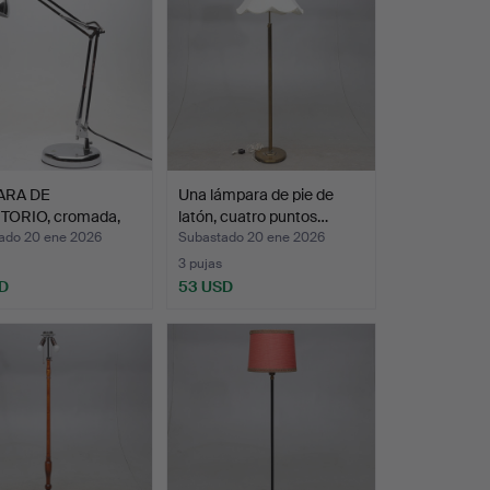
ARA DE
Una lámpara de pie de
TORIO, cromada,
latón, cuatro puntos…
rsa,…
ado 20 ene 2026
Subastado 20 ene 2026
3 pujas
D
53 USD