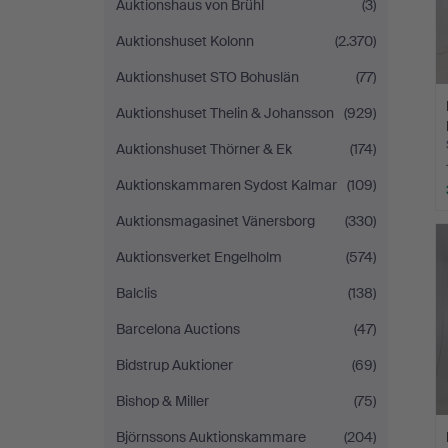
Auktionshaus von Brühl
(3)
Auktionshuset Kolonn
(2.370)
Auktionshuset STO Bohuslän
(77)
Auktionshuset Thelin & Johansson
(929)
Auktionshuset Thörner & Ek
(174)
Auktionskammaren Sydost Kalmar
(109)
Auktionsmagasinet Vänersborg
(330)
Auktionsverket Engelholm
(574)
Balclis
(138)
Barcelona Auctions
(47)
Bidstrup Auktioner
(69)
Bishop & Miller
(75)
Björnssons Auktionskammare
(204)