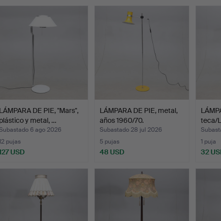
emate
LÁMPARA DE PIE, "Mars",
LÁMPARA DE PIE, metal,
LÁMPA
plástico y metal, …
años 1960/70.
teca/
1950.
Subastado 6 ago 2026
Subastado 28 jul 2026
Subast
12 pujas
5 pujas
1 puja
127 USD
48 USD
32 US