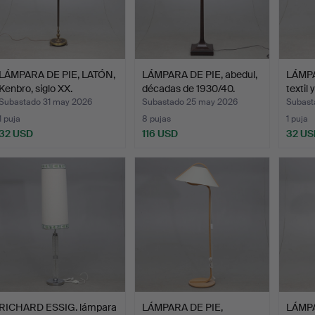
LÁMPARA DE PIE, LATÓN,
LÁMPARA DE PIE, abedul,
LÁMPA
Kenbro, siglo XX.
décadas de 1930/40.
textil 
Subastado 31 may 2026
Subastado 25 may 2026
Subast
1 puja
8 pujas
1 puja
32 USD
116 USD
32 US
RICHARD ESSIG. lámpara
LÁMPARA DE PIE,
LÁMPA