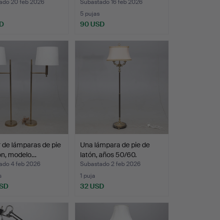
ado 20 feb 2026
Subastado 16 feb 2026
5 pujas
D
90 USD
 de lámparas de pie
Una lámpara de pie de
ón, modelo…
latón, años 50/60.
ado 4 feb 2026
Subastado 2 feb 2026
s
1 puja
USD
32 USD