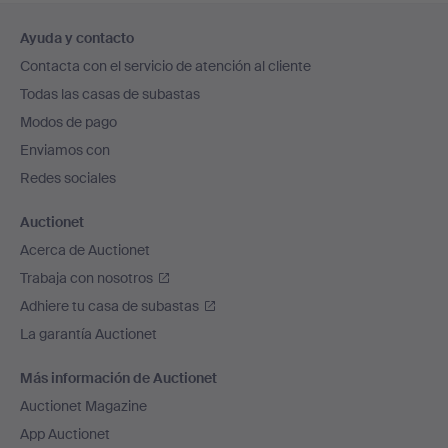
Navegación
Ayuda y contacto
en
Contacta con el servicio de atención al cliente
el
Todas las casas de subastas
pie
Modos de pago
de
Enviamos con
página
Redes sociales
Auctionet
Acerca de Auctionet
Trabaja con nosotros
Adhiere tu casa de subastas
La garantía Auctionet
Más información de Auctionet
Auctionet Magazine
App Auctionet