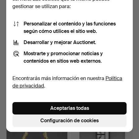
405 USD
810 USD
gestionar se utilizan para:
Personalizar el contenido y las funciones
según cómo utilices el sitio web.
Desarrollar y mejorar Auctionet.
Mostrarte y promocionar noticias y
contenidos en sitios web externos.
Encontrarás más información en nuestra
Política
- Gran ARAÑA figurativa -
- Impresionante LÁMPARA
de privacidad
.
Siglo XX, madera.
DE PIE VINTAGE - L…
Subastado 21 ago 2021
Subastado 21 jul 2021
1 puja
1 puja
Aceptarlas todas
405 USD
347 USD
Configuración de cookies