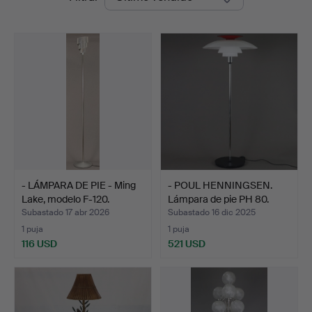
de
Blank
remate
- LÁMPARA DE PIE - Ming
- POUL HENNINGSEN.
Lake, modelo F-120.
Lámpara de pie PH 80.
Subastado 17 abr 2026
Subastado 16 dic 2025
1 puja
1 puja
116 USD
521 USD