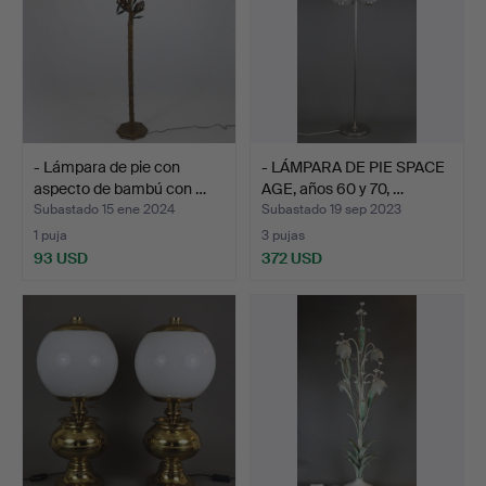
- Lámpara de pie con
- LÁMPARA DE PIE SPACE
aspecto de bambú con …
AGE, años 60 y 70, …
Subastado 15 ene 2024
Subastado 19 sep 2023
1 puja
3 pujas
93 USD
372 USD