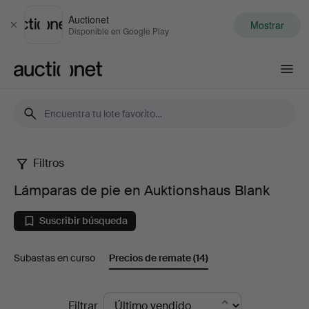
Auctionet
Mostrar
Cerrar
Disponible en Google Play
Auctionet.com
Filtros
Lámparas
Lámparas de pie en Auktionshaus Blank
de
Suscribir búsqueda
pie
Subastas en curso
Precios de remate
(14)
en
Auktionshaus
Precios
Filtrar