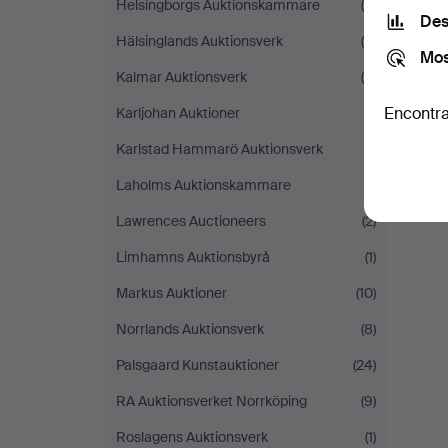
Helsingborgs Auktionskammare
(6)
Des
Hälsinglands Auktionsverk
(9)
Mos
Kalmar Auktionsverk
(4)
Encontra
Karljohan Auktioner
(1)
Karlstad Hammarö Auktionsverk
(1)
Laholms Auktionskammare
(1)
Lawrences Auctioneers
(2)
Limhamns Auktionsbyrå
(1)
Markus Auktioner
(10)
Norrlands Auktionsverk
(8)
Palsgaard Kunstauktioner
(24)
RA Auktionsverket Norrköping
(9)
Roslagens Auktionsverk
(1)