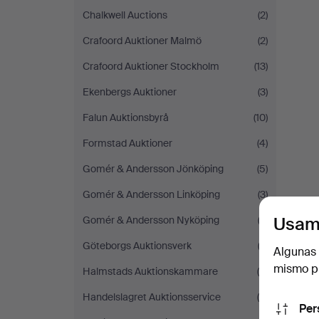
Chalkwell Auctions
(2)
Crafoord Auktioner Malmö
(2)
Crafoord Auktioner Stockholm
(13)
Ekenbergs Auktioner
(3)
Falun Auktionsbyrå
(10)
Formstad Auktioner
(4)
Gomér & Andersson Jönköping
(5)
Gomér & Andersson Linköping
(3)
Usam
Gomér & Andersson Nyköping
(2)
Göteborgs Auktionsverk
(3)
Algunas 
mismo pu
Halmstads Auktionskammare
(6)
Handelslagret Auktionsservice
(4)
Per