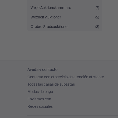
Växjö Auktionskammare
(7)
Woxholt Auktioner
(2)
Örebro Stadsauktioner
(3)
Navegación
Ayuda y contacto
en
Contacta con el servicio de atención al cliente
el
Todas las casas de subastas
pie
Modos de pago
de
Enviamos con
página
Redes sociales