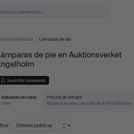
as e Iluminación
/
Lámparas de pie
Lámparas de pie en Auktionsverket
Engelholm
Suscribir búsqueda
Subastas en curso
Precios de remate
1 lote
Nuestro archivo con más de 4 470 000 lotes
ubastas
ltrar
en