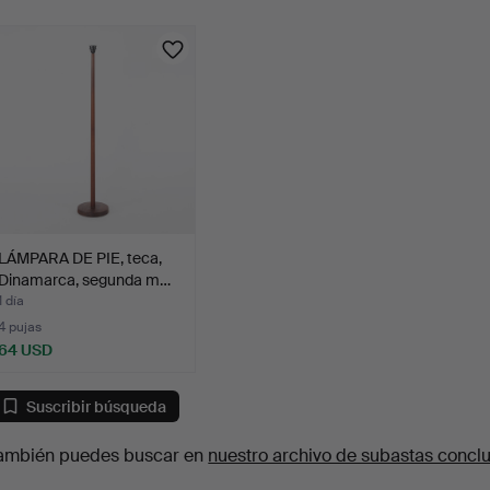
urso
LÁMPARA DE PIE, teca,
Dinamarca, segunda m…
1 día
4 pujas
64 USD
Suscribir búsqueda
ambién puedes buscar en
nuestro archivo de subastas concl