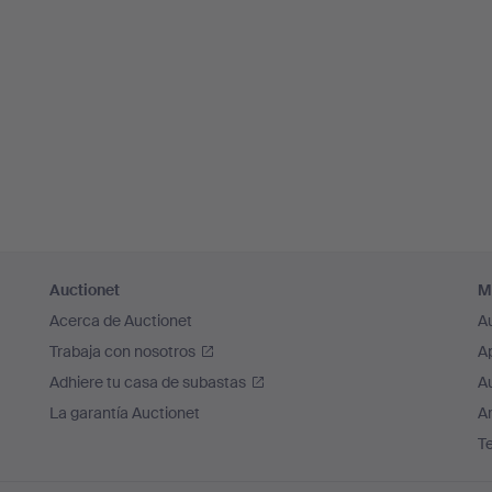
Auctionet
M
Acerca de Auctionet
A
Trabaja con nosotros
A
Adhiere tu casa de subastas
A
La garantía Auctionet
Ar
T