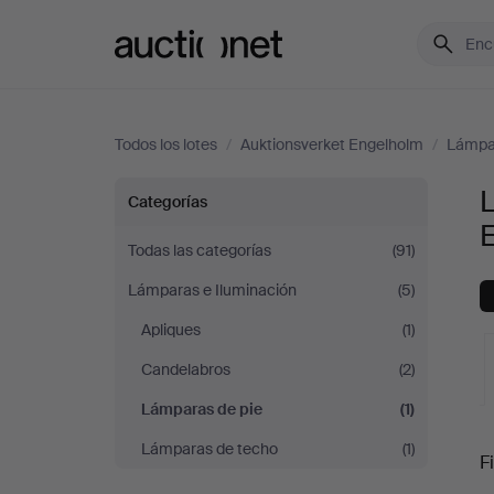
Auctionet.com
Todos los lotes
/
Auktionsverket Engelholm
/
Lámpar
Lámparas
Categorías
de
Todas las categorías
(91)
Lámparas e Iluminación
(5)
pie
Apliques
(1)
en
Candelabros
(2)
Auktionsverket
Lámparas de pie
(1)
S
Lámparas de techo
(1)
Engelholm
Fi