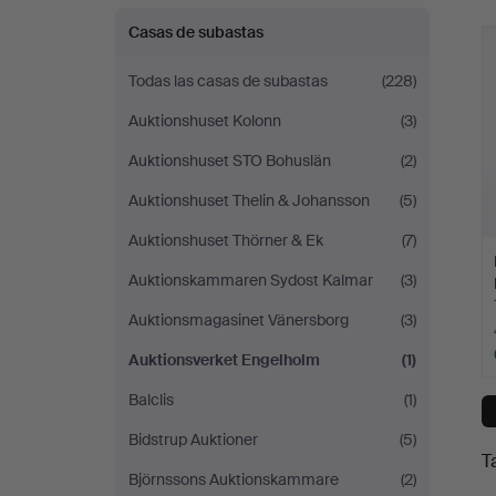
c
Casas de subastas
Todas las casas de subastas
(228)
Auktionshuset Kolonn
(3)
Auktionshuset STO Bohuslän
(2)
Auktionshuset Thelin & Johansson
(5)
Auktionshuset Thörner & Ek
(7)
Auktionskammaren Sydost Kalmar
(3)
Auktionsmagasinet Vänersborg
(3)
Auktionsverket Engelholm
(1)
Balclis
(1)
Bidstrup Auktioner
(5)
T
Björnssons Auktionskammare
(2)