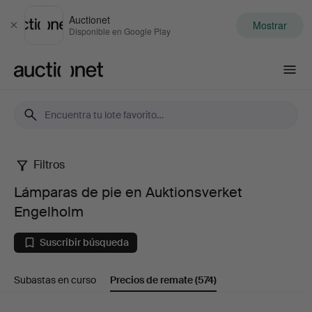
Auctionet
Mostrar
Cerrar
Disponible en Google Play
Auctionet.com
Filtros
Lámparas
Lámparas de pie en Auktionsverket
de
Engelholm
pie
Suscribir búsqueda
en
Subastas en curso
Precios de remate
(574)
Auktionsverket