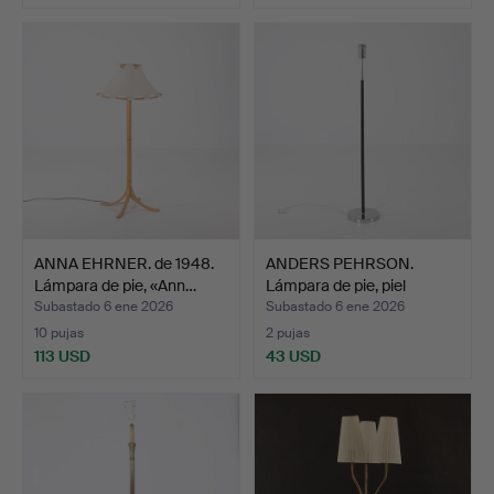
ANNA EHRNER. de 1948.
ANDERS PEHRSON.
Lámpara de pie, «Ann…
Lámpara de pie, piel
negra…
Subastado 6 ene 2026
Subastado 6 ene 2026
10 pujas
2 pujas
113 USD
43 USD