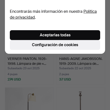
Encontrarás más información en nuestra
Política
de privacidad
.
Aceptarlas todas
Configuración de cookies
VERNER PANTON. 1926-
HANS-AGNE JAKOBSSON.
1998. Lámpara de pie «…
1919-2009. Lámpara de…
Subastado 23 oct 2025
Subastado 22 oct 2025
4 pujas
2 pujas
274 USD
37 USD