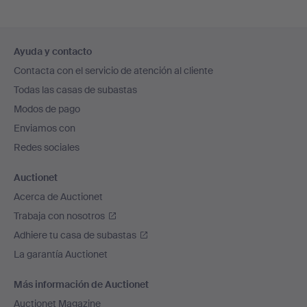
Navegación
Ayuda y contacto
en
Contacta con el servicio de atención al cliente
el
Todas las casas de subastas
pie
Modos de pago
de
Enviamos con
página
Redes sociales
Auctionet
Acerca de Auctionet
Trabaja con nosotros
Adhiere tu casa de subastas
La garantía Auctionet
Más información de Auctionet
Auctionet Magazine