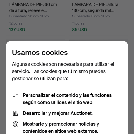
LÁMPARA DE PIE, 60 cm
LÁMPARA DE PIE, altura
de altura, relieve e…
130 cm, segunda mit…
Subastado 26 nov 2025
Subastado 11 nov 2025
12 pujas
11 pujas
137 USD
85 USD
Usamos cookies
Algunas cookies son necesarias para utilizar el
servicio. Las cookies que tú mismo puedes
gestionar se utilizan para:
Personalizar el contenido y las funciones
según cómo utilices el sitio web.
Un conjunto de 3 lámparas
UNA LÁMPARA DE PIE,
de pie de palisa…
Suecia, años 50/60.
Desarrollar y mejorar Auctionet.
Subastado 30 oct 2025
Subastado 23 oct 2025
Mostrarte y promocionar noticias y
9 pujas
13 pujas
285 USD
110 USD
contenidos en sitios web externos.