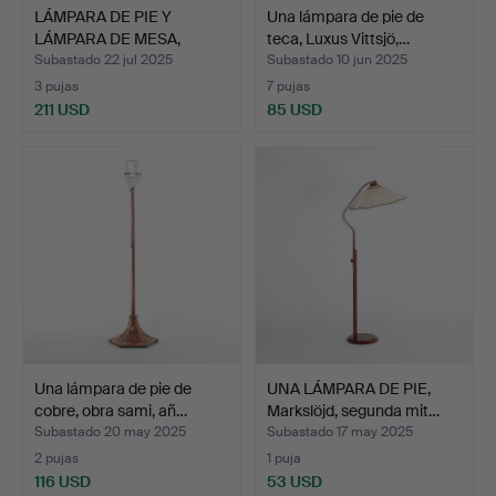
LÁMPARA DE PIE Y
Una lámpara de pie de
LÁMPARA DE MESA,
teca, Luxus Vittsjö,…
Boréns.
Subastado 22 jul 2025
Subastado 10 jun 2025
3 pujas
7 pujas
211 USD
85 USD
Una lámpara de pie de
UNA LÁMPARA DE PIE,
cobre, obra sami, añ…
Markslöjd, segunda mit…
Subastado 20 may 2025
Subastado 17 may 2025
2 pujas
1 puja
116 USD
53 USD