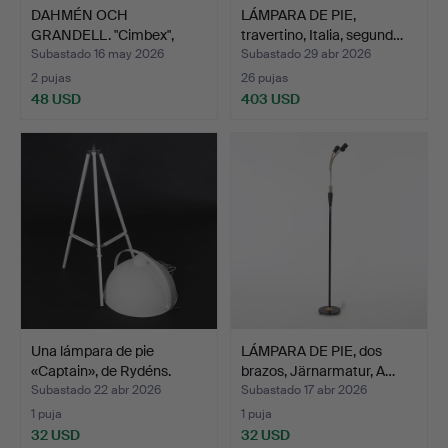
DAHMÉN OCH
LÁMPARA DE PIE,
GRANDELL. "Cimbex",
travertino, Italia, segund…
uplight, At…
Subastado 16 may 2026
Subastado 29 abr 2026
2 pujas
26 pujas
48 USD
403 USD
Una lámpara de pie
LÁMPARA DE PIE, dos
«Captain», de Rydéns.
brazos, Järnarmatur, A…
Subastado 22 abr 2026
Subastado 17 abr 2026
1 puja
1 puja
32 USD
32 USD