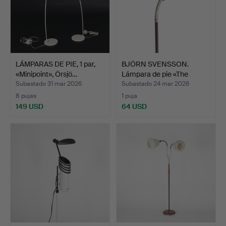
LÁMPARAS DE PIE, 1 par,
BJÖRN SVENSSON.
«Minipoint», Örsjö…
Lámpara de pie «The
Cube»,…
Subastado 31 mar 2026
Subastado 24 mar 2026
8 pujas
1 puja
149 USD
64 USD