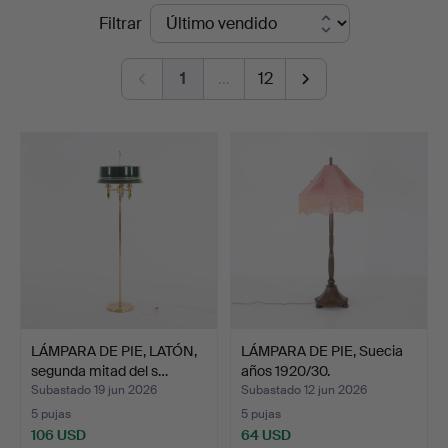
Precios
Filtrar
Engelholm
de
1
…
12
remate
LÁMPARA DE PIE, LATÓN,
LÁMPARA DE PIE, Suecia
segunda mitad del s…
años 1920/30.
Subastado 19 jun 2026
Subastado 12 jun 2026
5 pujas
5 pujas
106 USD
64 USD