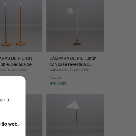
RAS DE PIE, UN
LÁMPARA DE PIE. Latón
oble. Década de …
con base revestida d…
ado 30 abr 2026
Subastado 30 abr 2026
7 pujas
SD
391 USD
ue tú
itio web.