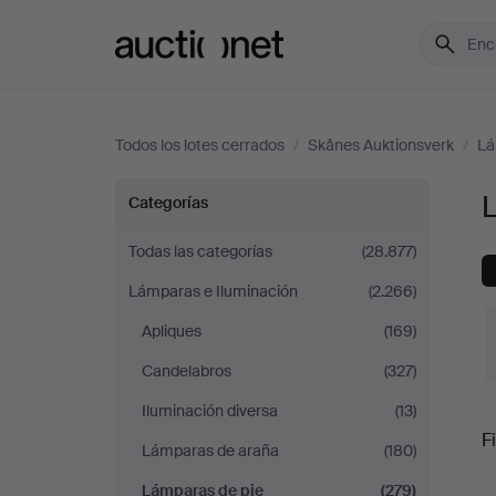
Auctionet.com
Todos los lotes cerrados
/
Skånes Auktionsverk
/
Lá
Lámparas
Categorías
de
Todas las categorías
(28.877)
Lámparas e Iluminación
(2.266)
pie
Apliques
(169)
en
Candelabros
(327)
Skånes
P
Iluminación diversa
(13)
Fi
Lámparas de araña
(180)
Auktionsverk
r
Lámparas de pie
(279)