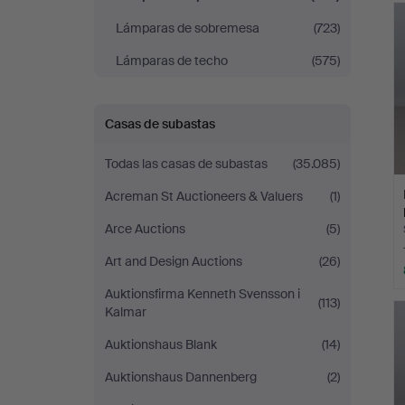
Lámparas de sobremesa
(723)
Lámparas de techo
(575)
Casas de subastas
Todas las casas de subastas
(35.085)
Acreman St Auctioneers & Valuers
(1)
Arce Auctions
(5)
Art and Design Auctions
(26)
Auktionsfirma Kenneth Svensson i
(113)
Kalmar
Auktionshaus Blank
(14)
Auktionshaus Dannenberg
(2)