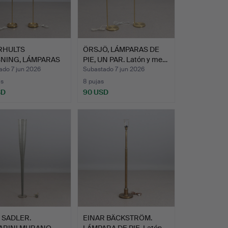
RHULTS
ÖRSJÖ, LÁMPARAS DE
SNING, LÁMPARAS
PIE, UN PAR. Latón y me…
E, UN …
ado 7 jun 2026
Subastado 7 jun 2026
as
8 pujas
SD
90 USD
 SADLER.
EINAR BÄCKSTRÖM.
ARINI MURANO,
LÁMPARA DE PIE. Latón.