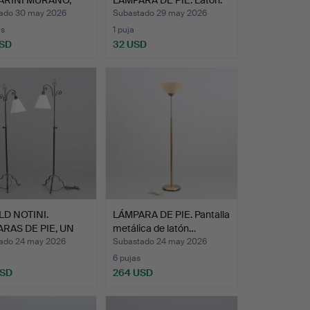
ARA DE …
Me…
ado 30 may 2026
Subastado 29 may 2026
as
1 puja
USD
32 USD
D NOTINI.
LÁMPARA DE PIE. Pantalla
RAS DE PIE, UN
metálica de latón…
Hi…
ado 24 may 2026
Subastado 24 may 2026
6 pujas
USD
264 USD