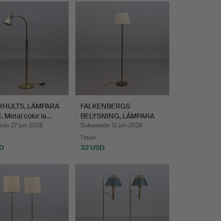
RHULTS, LÁMPARA
FALKENBERGS
. Metal color la…
BELYSNING, LÁMPARA
DE PIE. Lat…
ado 27 jun 2026
Subastado 12 jun 2026
1 puja
D
32 USD