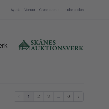
Ayuda
Vender
Crear cuenta
Iniciar sesión
erk
1
2
3
…
6