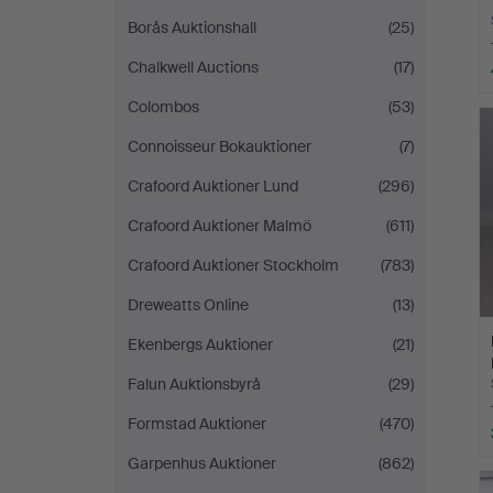
Borås Auktionshall
(25)
Chalkwell Auctions
(17)
Colombos
(53)
Connoisseur Bokauktioner
(7)
Crafoord Auktioner Lund
(296)
Crafoord Auktioner Malmö
(611)
Crafoord Auktioner Stockholm
(783)
Dreweatts Online
(13)
Ekenbergs Auktioner
(21)
Falun Auktionsbyrå
(29)
Formstad Auktioner
(470)
Garpenhus Auktioner
(862)