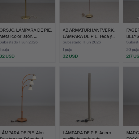
ÖRSJÖ, LÁMPARA DE PIE.
AB ARMATURHANTVERK,
FAGE
Metal color latón. …
LÁMPARA DE PIE. Teca y…
BELY
DE PI
Subastado 11 jun 2026
Subastado 11 jun 2026
Subast
1 puja
1 puja
20 puj
32 USD
32 USD
217 U
LÁMPARA DE PIE. Alm.
LÁMPARA DE PIE. Acero
MARC
Tres brazos. Década d…
cepillado perforado.…
FOSC