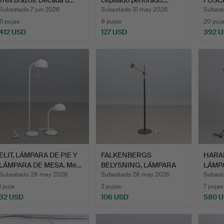
LÁMP
Subastado 7 jun 2026
Subastado 31 may 2026
Subast
11 pujas
8 pujas
20 puj
412 USD
127 USD
392 
ELIT, LÁMPARA DE PIE Y
FALKENBERGS
HARAL
LÁMPARA DE MESA. Me…
BELYSNING, LÁMPARA
LÁMPA
DE PIE. Lat…
PAR. 
Subastado 28 may 2026
Subastado 28 may 2026
Subast
1 puja
3 pujas
7 pujas
32 USD
106 USD
580 