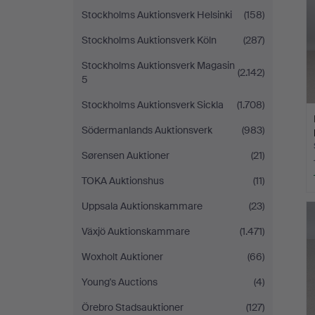
Stockholms Auktionsverk Helsinki
(158)
Stockholms Auktionsverk Köln
(287)
Stockholms Auktionsverk Magasin
(2.142)
5
Stockholms Auktionsverk Sickla
(1.708)
Södermanlands Auktionsverk
(983)
Sørensen Auktioner
(21)
TOKA Auktionshus
(11)
Uppsala Auktionskammare
(23)
Växjö Auktionskammare
(1.471)
Woxholt Auktioner
(66)
Young's Auctions
(4)
Örebro Stadsauktioner
(127)