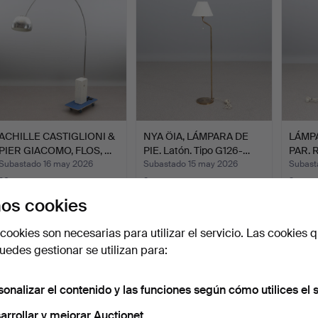
ACHILLE CASTIGLIONI &
NYA ÖIA, LÁMPARA DE
LÁMPA
PIER GIACOMO, FLOS, …
PIE. Latón. Tipo G126-…
PAR. R
Subastado 16 may 2026
Subastado 15 may 2026
Subast
30 pujas
2 pujas
3 pujas
1.160 USD
37 USD
43 U
os cookies
cookies son necesarias para utilizar el servicio. Las cookies q
edes gestionar se utilizan para:
sonalizar el contenido y las funciones según cómo utilices el s
arrollar y mejorar Auctionet.