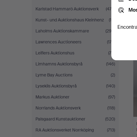
Karlstad Hammarö Auktionsverk
(474)
Mos
Kunst- und Auktionshaus Kleinhenz
(10)
Encontra
Laholms Auktionskammare
(292)
Lawrences Auctioneers
(174)
Leiflers Auktionshus
(78)
Limhamns Auktionsbyrå
(146)
Lyme Bay Auctions
(2)
Lysekils Auktionsbyrå
(140)
Markus Auktioner
(97)
Norrlands Auktionsverk
(118)
Palsgaard Kunstauktioner
(520)
RA Auktionsverket Norrköping
(713)