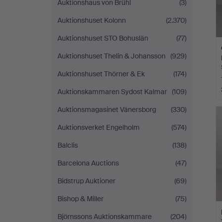
Auktionshaus von Brühl
(3)
Auktionshuset Kolonn
(2.370)
Auktionshuset STO Bohuslän
(77)
Auktionshuset Thelin & Johansson
(929)
Auktionshuset Thörner & Ek
(174)
Auktionskammaren Sydost Kalmar
(109)
Auktionsmagasinet Vänersborg
(330)
Auktionsverket Engelholm
(574)
Balclis
(138)
Barcelona Auctions
(47)
Bidstrup Auktioner
(69)
Bishop & Miller
(75)
Björnssons Auktionskammare
(204)