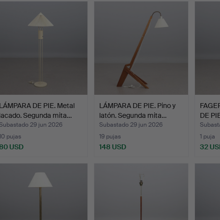
LÁMPARA DE PIE. Metal
LÁMPARA DE PIE. Pino y
FAGE
lacado. Segunda mita…
latón. Segunda mita…
DE PIE
Subastado 29 jun 2026
Subastado 29 jun 2026
Subast
10 pujas
19 pujas
1 puja
80 USD
148 USD
32 US