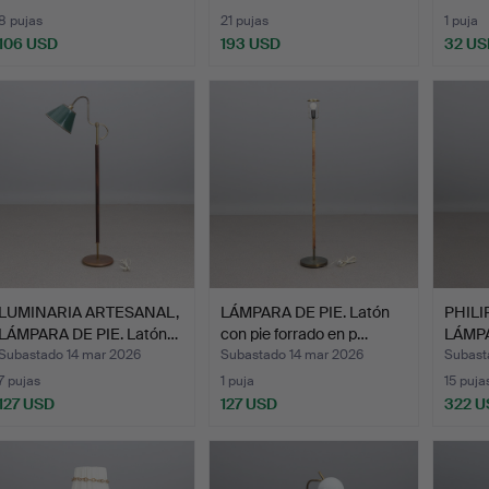
8 pujas
21 pujas
1 puja
106 USD
193 USD
32 US
LUMINARIA ARTESANAL,
LÁMPARA DE PIE. Latón
PHILI
LÁMPARA DE PIE. Latón…
con pie forrado en p…
LÁMPA
lac…
Subastado 14 mar 2026
Subastado 14 mar 2026
Subast
7 pujas
1 puja
15 puja
127 USD
127 USD
322 U