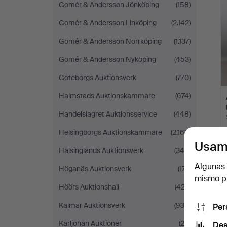
Gomér & Andersson Jönköping
(158)
Gomér & Andersson Linköping
(2.142)
Gomér & Andersson Norrköping
(1.137)
Gomér & Andersson Nyköping
(453)
Göteborgs Auktionsverk
(770)
Halmstads Auktionskammare
(674)
Handelslagret Auktionsservice
(448)
Helsingborgs Auktionskammare
(2.168)
Usam
Hälsinglands Auktionsverk
(344)
Algunas 
Höganäs Auktionsverk
(177)
mismo pu
Höörs Auktionshall
(422)
Kalmar Auktionsverk
(930)
Per
Karljohan Auktioner
(20)
Des