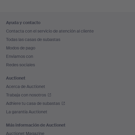
Navegación
Ayuda y contacto
en
Contacta con el servicio de atención al cliente
el
Todas las casas de subastas
pie
Modos de pago
de
Enviamos con
página
Redes sociales
Auctionet
Acerca de Auctionet
Trabaja con nosotros
Adhiere tu casa de subastas
La garantía Auctionet
Más información de Auctionet
Auctionet Magazine