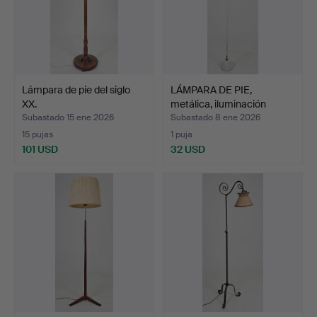
Lámpara de pie del siglo
LÁMPARA DE PIE,
XX.
metálica, iluminación
ASEA.
Subastado 15 ene 2026
Subastado 8 ene 2026
15 pujas
1 puja
101 USD
32 USD