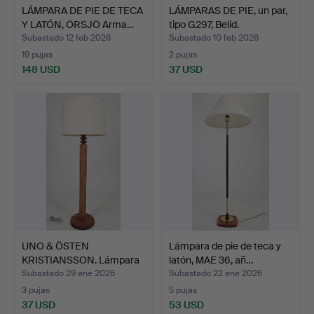
LÁMPARA DE PIE DE TECA
LÁMPARAS DE PIE, un par,
Y LATÓN, ÖRSJÖ Arma…
tipo G297, Belid.
Subastado 12 feb 2026
Subastado 10 feb 2026
19 pujas
2 pujas
148 USD
37 USD
UNO & ÖSTEN
Lámpara de pie de teca y
KRISTIANSSON. Lámpara
latón, MAE 36, añ…
de pie, …
Subastado 29 ene 2026
Subastado 22 ene 2026
3 pujas
5 pujas
37 USD
53 USD