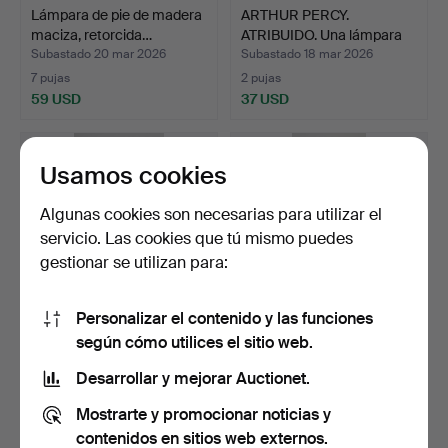
Lámpara de pie de madera
ARTHUR PERCY.
maciza, retorcida…
ATRIBUIDO. Una lámpara
de pi…
Subastado 20 mar 2026
Subastado 18 mar 2026
7 pujas
2 pujas
59 USD
37 USD
Usamos cookies
Algunas cookies son necesarias para utilizar el
servicio. Las cookies que tú mismo puedes
gestionar se utilizan para:
Personalizar el contenido y las funciones
según cómo utilices el sitio web.
BERGBOM. Lámpara de
ACHILLE OCH PIER
pie, modelo G-09.
CASTIGLIONI. Lámpara de
Desarrollar y mejorar Auctionet.
p…
Subastado 15 mar 2026
Subastado 15 mar 2026
Mostrarte y promocionar noticias y
9 pujas
17 pujas
419 USD
517 USD
contenidos en sitios web externos.