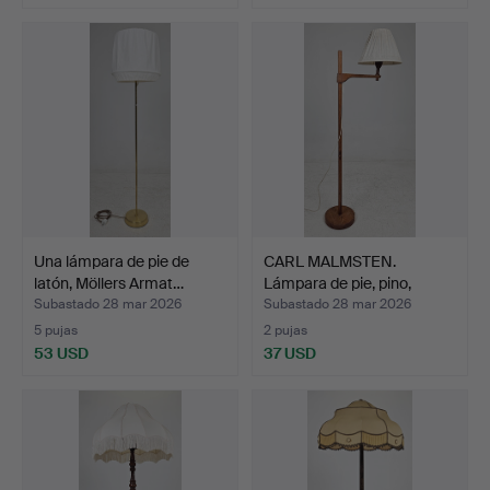
Una lámpara de pie de
CARL MALMSTEN.
latón, Möllers Armat…
Lámpara de pie, pino,
«Stak…
Subastado 28 mar 2026
Subastado 28 mar 2026
5 pujas
2 pujas
53 USD
37 USD