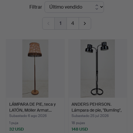
Precios
Filtrar
Thörner
de
&
1
4
remate
Ek
LÁMPARA DE PIE, teca y
ANDERS PEHRSON.
LATÓN, Möller Armat…
Lámpara de pie, "Bumling",
…
Subastado 6 ago 2026
Subastado 25 jul 2026
1 puja
18 pujas
32 USD
148 USD