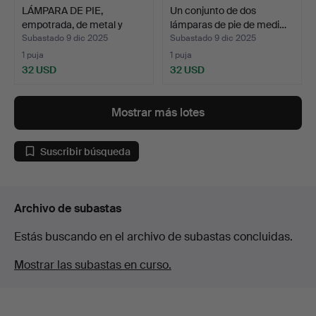
LÁMPARA DE PIE,
Un conjunto de dos
empotrada, de metal y
lámparas de pie de medi…
cris…
Subastado 9 dic 2025
Subastado 9 dic 2025
1 puja
1 puja
32 USD
32 USD
Mostrar más lotes
Suscribir búsqueda
Archivo de subastas
Estás buscando en el archivo de subastas concluidas.
Mostrar las subastas en curso.