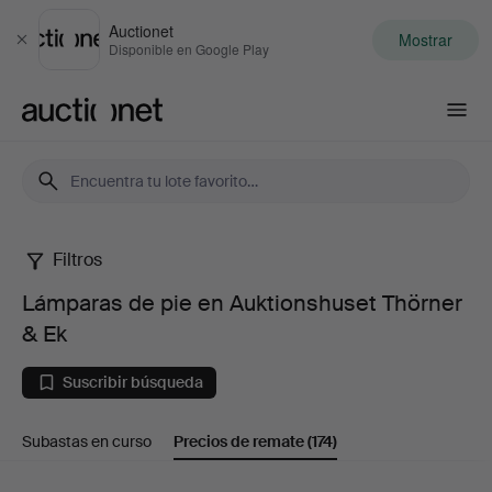
Auctionet
Mostrar
Cerrar
Disponible en Google Play
Auctionet.com
Filtros
Lámparas
Lámparas de pie en Auktionshuset Thörner
de
& Ek
pie
Suscribir búsqueda
en
Subastas en curso
Precios de remate
(174)
Auktionshuset