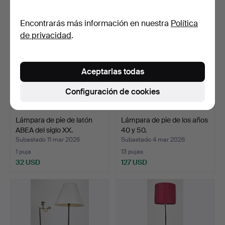
Encontrarás más información en nuestra
Política
de privacidad
.
Aceptarlas todas
Configuración de cookies
Lámpara de pie de latón
Lámpara de pie de los años
ABEA del siglo XX.
40 y 50.
Subastado 11 mar 2026
Subastado 4 mar 2026
1 puja
13 pujas
32 USD
127 USD