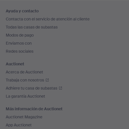
Navegación
Ayuda y contacto
en
Contacta con el servicio de atención al cliente
el
Todas las casas de subastas
pie
Modos de pago
de
Enviamos con
página
Redes sociales
Auctionet
Acerca de Auctionet
Trabaja con nosotros
Adhiere tu casa de subastas
La garantía Auctionet
Más información de Auctionet
Auctionet Magazine
App Auctionet