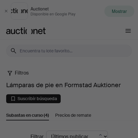
Auctionet
Mostrar
Cerrar
Disponible en Google Play
Auctionet.com
Filtros
Lámparas
Lámparas de pie en Formstad Auktioner
de
Suscribir búsqueda
pie
Subastas en curso
(4)
Precios de remate
en
Formstad
Subastas
Filtrar