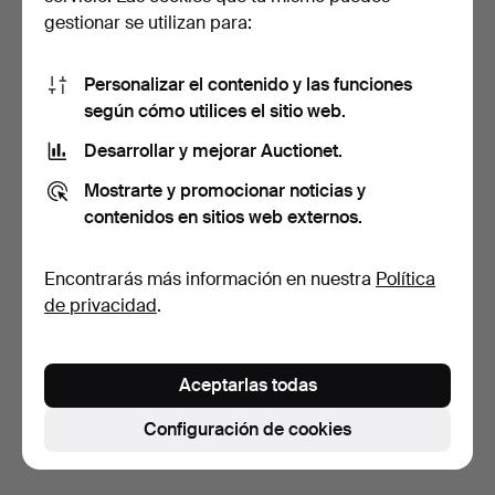
gestionar se utilizan para:
Personalizar el contenido y las funciones
según cómo utilices el sitio web.
Desarrollar y mejorar Auctionet.
LÁMPARA DE PIE,
LÁMPARA DE PIE,
Mostrarte y promocionar noticias y
Markslöjd, segunda mitad
Fagerhult, segunda mitad
d…
d…
14 días
4 días
contenidos en sitios web externos.
1 puja
2 pujas
32 USD
37 USD
Encontrarás más información en nuestra
Política
de privacidad
.
Suscribir búsqueda
También puedes buscar en
nuestro archivo de
Aceptarlas todas
subastas concluidas
.
Configuración de cookies