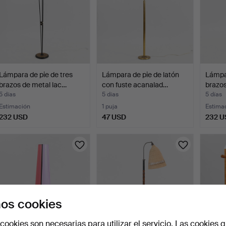
Lámpara de pie de tres
Lámpara de pie de latón
Lámpar
brazos de metal lac…
con fuste acanalad…
brazos
5 días
5 días
5 días
Estimación
1 puja
Estima
232 USD
47 USD
232 U
os cookies
cookies son necesarias para utilizar el servicio. Las cookies q