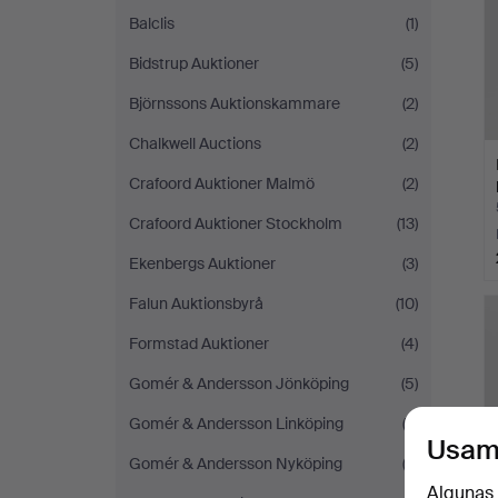
Balclis
(1)
Bidstrup Auktioner
(5)
Björnssons Auktionskammare
(2)
Chalkwell Auctions
(2)
Crafoord Auktioner Malmö
(2)
Crafoord Auktioner Stockholm
(13)
Ekenbergs Auktioner
(3)
Falun Auktionsbyrå
(10)
Formstad Auktioner
(4)
Gomér & Andersson Jönköping
(5)
Gomér & Andersson Linköping
(3)
Usam
Gomér & Andersson Nyköping
(2)
Algunas 