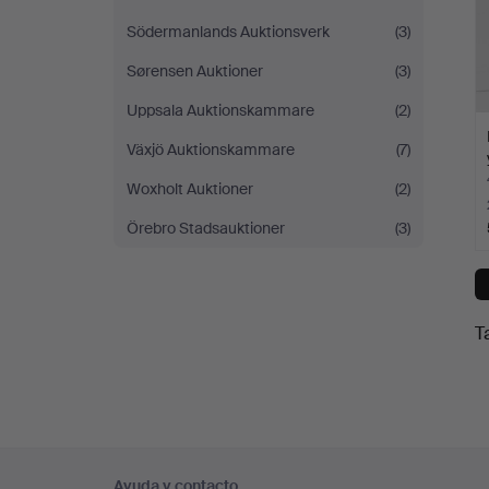
Södermanlands Auktionsverk
(3)
Sørensen Auktioner
(3)
Uppsala Auktionskammare
(2)
Växjö Auktionskammare
(7)
Woxholt Auktioner
(2)
Örebro Stadsauktioner
(3)
T
Navegación
Ayuda y contacto