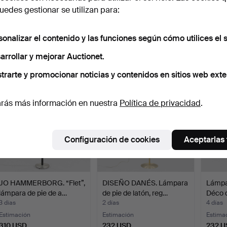
edes gestionar se utilizan para:
Lámpara de pie de tres
Lámpara de pie de altura
LUXUS
patas de metal laca…
regulable en made…
lámpar
5 días
5 días
3 días
sonalizar el contenido y las funciones según cómo utilices el s
Estimación
1 puja
Estima
arrollar y mejorar Auctionet.
186 USD
93 USD
310 U
trarte y promocionar noticias y contenidos en sitios web exte
rás más información en nuestra
Política de privacidad
.
Configuración de cookies
Aceptarlas
JO HAMMERBORG. “Flet”,
DISEÑO DANÉS. Lámpara
Lámpar
lámpara de pie de a…
de pie de latón, reg…
Déco d
3 días
2 días
4 días
Estimación
Estimación
Estima
310 USD
232 USD
232 U