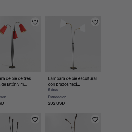
a de pie de tres
Lámpara de pie escultural
 de latón y m…
con brazos flexi…
5 días
ción
Estimación
SD
232 USD