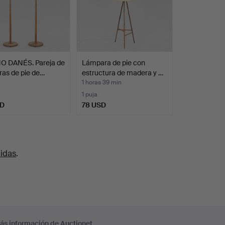
O DANÉS. Pareja de
Lámpara de pie con
as de pie de…
estructura de madera y …
1 horas 39 min
1 puja
SD
78 USD
uidas
.
ás información de Auctionet