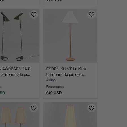
JACOBSEN. "AJ",
ESBEN KLINT. Le Klint.
 lámparas de pi…
Lámpara de pie de c…
4 días
s
Estimación
USD
619 USD