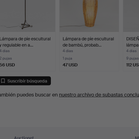
Lámpara de pie escultural
Lámpara de pie escultural
DISEÑ
y regulable en a…
de bambú, probab…
lámpar
4 días
4 días
4 días
2 pujas
1 puja
9 pujas
56 USD
47 USD
112 U
Suscribir búsqueda
ambién puedes buscar en
nuestro archivo de subastas concl
Auctionet
M