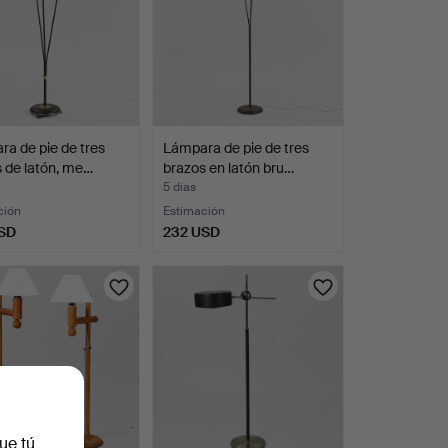
a de pie de tres
Lámpara de pie de tres
 de latón, me…
brazos en latón bru…
5 días
ción
Estimación
SD
232 USD
ue tú