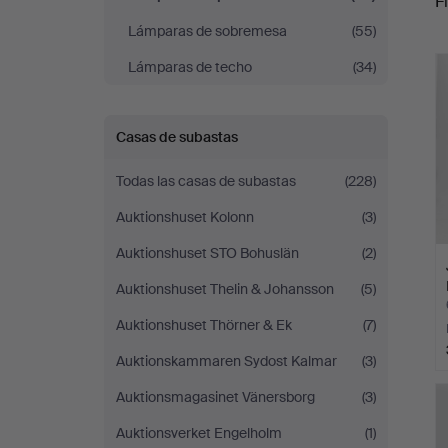
Fi
Lámparas de sobremesa
(55)
c
Lámparas de techo
(34)
Casas de subastas
Todas las casas de subastas
(228)
Auktionshuset Kolonn
(3)
Auktionshuset STO Bohuslän
(2)
Auktionshuset Thelin & Johansson
(5)
Auktionshuset Thörner & Ek
(7)
Auktionskammaren Sydost Kalmar
(3)
Auktionsmagasinet Vänersborg
(3)
Auktionsverket Engelholm
(1)