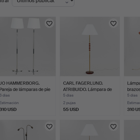
ltrar
en
urso
JO HAMMERBORG.
CARL FAGERLUND.
Lámpar
Pareja de lámparas de pie
ATRIBUIDO. Lámpara de
brazos
"…
pie …
6 días
5 días
5 días
Estimación
2 pujas
Estima
310 USD
55 USD
310 U