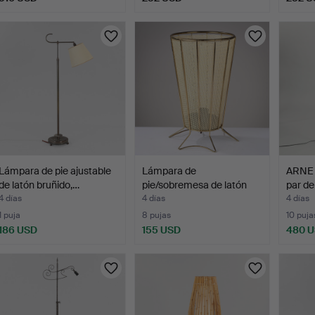
Lámpara de pie ajustable
Lámpara de
ARNE 
de latón bruñido,…
pie/sobremesa de latón
par de
con pant…
4 días
4 días
4 días
1 puja
8 pujas
10 puja
186 USD
155 USD
480 