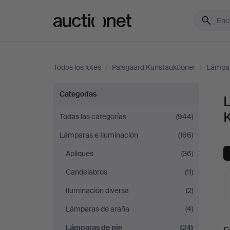
Auctionet.com
Todos los lotes
/
Palsgaard Kunstauktioner
/
Lámpar
Lámparas
Categorías
de
Todas las categorías
(944)
Lámparas e Iluminación
(166)
pie
Apliques
(36)
en
Candelabros
(11)
Palsgaard
Iluminación diversa
(2)
Lámparas de araña
(4)
Kunstauktioner
S
Lámparas de pie
(24)