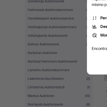
Göteborgs Auktionsverk
(3)
mismo pu
Halmstads Auktionskammare
(6)
Per
Handelslagret Auktionsservice
(4)
Des
Helsingborgs Auktionskammare
(6)
Mos
Hälsinglands Auktionsverk
(9)
Kalmar Auktionsverk
(4)
Encontra
Karljohan Auktioner
(1)
Karlstad Hammarö Auktionsverk
(1)
Laholms Auktionskammare
(1)
Lawrences Auctioneers
(2)
Limhamns Auktionsbyrå
(1)
Markus Auktioner
(10)
Norrlands Auktionsverk
(8)