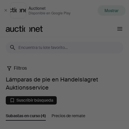
Auctionet
Mostrar
Cerrar
Disponible en Google Play
Auctionet.com
Filtros
Lámparas
Lámparas de pie en Handelslagret
de
Auktionsservice
pie
Suscribir búsqueda
en
Subastas en curso
(4)
Precios de remate
Handelslagret