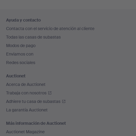
Navegación
Ayuda y contacto
en
Contacta con el servicio de atención al cliente
el
Todas las casas de subastas
pie
Modos de pago
de
Enviamos con
página
Redes sociales
Auctionet
Acerca de Auctionet
Trabaja con nosotros
Adhiere tu casa de subastas
La garantía Auctionet
Más información de Auctionet
Auctionet Magazine