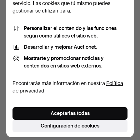
servicio. Las cookies que tú mismo puedes
gestionar se utilizan para:
Personalizar el contenido y las funciones
según cómo utilices el sitio web.
Desarrollar y mejorar Auctionet.
LÁMPARAS DE PIE, un par
LÁMPARA DE PIE,
Mostrarte y promocionar noticias y
en metal dorado, s…
"Trevisio", diseño de Roge…
contenidos en sitios web externos.
7 días
3 días
1 puja
Estimación
Encontrarás más información en nuestra
Política
32 USD
127 USD
de privacidad
.
Suscribir búsqueda
Aceptarlas todas
También puedes buscar en
nuestro archivo de
subastas concluidas
.
Configuración de cookies