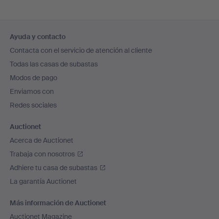
Navegación
Ayuda y contacto
en
Contacta con el servicio de atención al cliente
el
Todas las casas de subastas
pie
Modos de pago
de
Enviamos con
página
Redes sociales
Auctionet
Acerca de Auctionet
Trabaja con nosotros
Adhiere tu casa de subastas
La garantía Auctionet
Más información de Auctionet
Auctionet Magazine