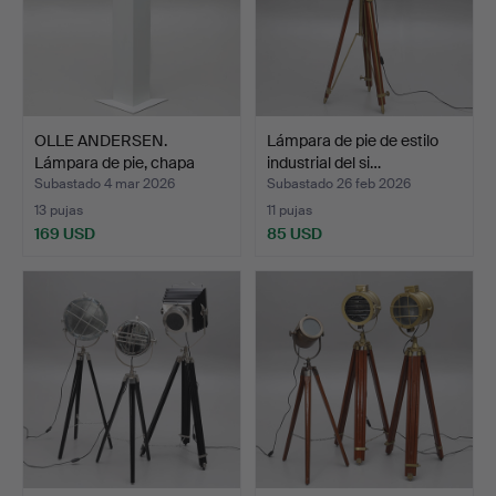
OLLE ANDERSEN.
Lámpara de pie de estilo
Lámpara de pie, chapa
industrial del si…
lacad…
Subastado 4 mar 2026
Subastado 26 feb 2026
13 pujas
11 pujas
169 USD
85 USD