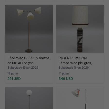
LÁMPARA DE PIE, 2 brazos
INGER PERSSON.
de luz, AH belysn…
Lámpara de pie, gres,
firma…
Subastado 16 jun 2026
Subastado 11 jun 2026
18 pujas
14 pujas
291 USD
346 USD