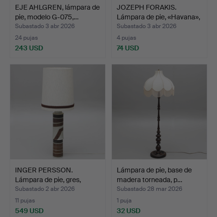
EJE AHLGREN, lámpara de
JOZEPH FORAKIS.
pie, modelo G-075,…
Lámpara de pie, «Havana»,
…
Subastado 3 abr 2026
Subastado 3 abr 2026
24 pujas
4 pujas
243 USD
74 USD
INGER PERSSON.
Lámpara de pie, base de
Lámpara de pie, gres,
madera torneada, p…
monog…
Subastado 2 abr 2026
Subastado 28 mar 2026
11 pujas
1 puja
549 USD
32 USD