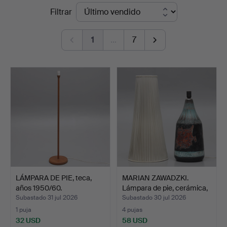
Precios
Filtrar
Vänersborg
de
1
…
7
remate
LÁMPARA DE PIE, teca,
MARIAN ZAWADZKI.
años 1950/60.
Lámpara de pie, cerámica,
…
Subastado 31 jul 2026
Subastado 30 jul 2026
1 puja
4 pujas
32 USD
58 USD