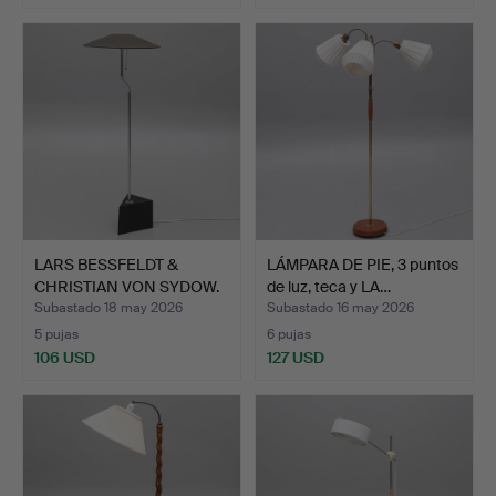
LARS BESSFELDT &
LÁMPARA DE PIE, 3 puntos
CHRISTIAN VON SYDOW.
de luz, teca y LA…
Lámp…
Subastado 18 may 2026
Subastado 16 may 2026
5 pujas
6 pujas
106 USD
127 USD