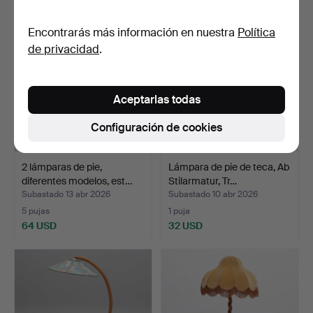
Encontrarás más información en nuestra
Política
de privacidad
.
Aceptarlas todas
Configuración de cookies
2 lámparas de pie,
Lámpara de pie de teca, Ab
diferentes modelos, est…
Stilarmatur, Tr…
Subastado 13 abr 2026
Subastado 10 abr 2026
5 pujas
1 puja
64 USD
32 USD