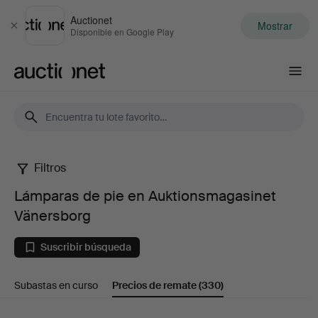
Auctionet
Mostrar
Cerrar
Disponible en Google Play
Auctionet.com
Filtros
Lámparas
Lámparas de pie en Auktionsmagasinet
de
Vänersborg
pie
Suscribir búsqueda
en
Subastas en curso
Precios de remate
(330)
Auktionsmagasinet