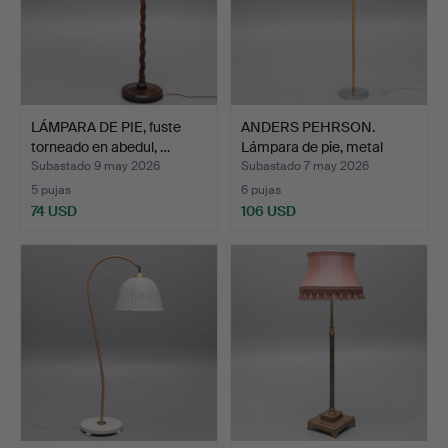
LÁMPARA DE PIE, fuste
ANDERS PEHRSON.
torneado en abedul, …
Lámpara de pie, metal
crom…
Subastado 9 may 2026
Subastado 7 may 2026
5 pujas
6 pujas
74 USD
106 USD