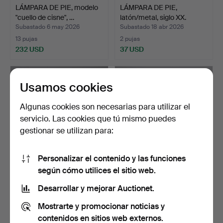
LÁMPARA DE PIE, modelo
LÁMPARA DE PIE,
"cuello de cisne", …
latón/metal, siglo XX.
Subastado 6 may 2026
Subastado 18 abr 2026
13 pujas
2 pujas
232 USD
37 USD
Usamos cookies
Algunas cookies son necesarias para utilizar el
servicio. Las cookies que tú mismo puedes
gestionar se utilizan para:
Personalizar el contenido y las funciones
según cómo utilices el sitio web.
Lámpara de pie, 3 puntos
Lámpara de pie de latón,
de luz, metal lac…
marcada como mode…
Desarrollar y mejorar Auctionet.
Subastado 16 abr 2026
Subastado 16 abr 2026
Mostrarte y promocionar noticias y
2 pujas
10 pujas
148 USD
95 USD
contenidos en sitios web externos.