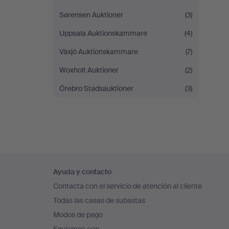
Sørensen Auktioner
(3)
Uppsala Auktionskammare
(4)
Växjö Auktionskammare
(7)
Woxholt Auktioner
(2)
Örebro Stadsauktioner
(3)
Navegación
Ayuda y contacto
en
Contacta con el servicio de atención al cliente
el
Todas las casas de subastas
pie
Modos de pago
de