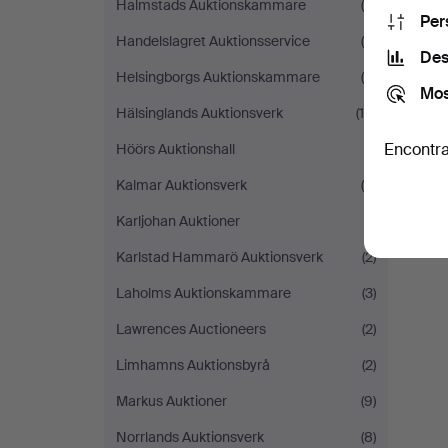
Halmstads Auktionskammare
(6)
Per
Handelslagret Auktionsservice
(4)
Des
Helsingborgs Auktionskammare
(8)
Mos
Hälsinglands Auktionsverk
(10)
Encontra
Höörs Auktionshall
(1)
Kalmar Auktionsverk
(4)
Karljohan Auktioner
(1)
Karlstad Hammarö Auktionsverk
(2)
Laholms Auktionskammare
(3)
Lawrences Auctioneers
(2)
Limhamns Auktionsbyrå
(2)
Markus Auktioner
(9)
Norrlands Auktionsverk
(8)