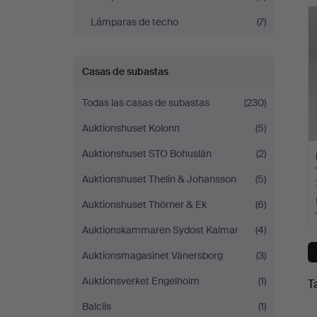
c
Malmö
Lámparas de techo
(7)
Casas de subastas
Todas las casas de subastas
(230)
Auktionshuset Kolonn
(5)
Auktionshuset STO Bohuslän
(2)
Auktionshuset Thelin & Johansson
(5)
Auktionshuset Thörner & Ek
(6)
Auktionskammaren Sydost Kalmar
(4)
Auktionsmagasinet Vänersborg
(3)
Auktionsverket Engelholm
(1)
T
Balclis
(1)