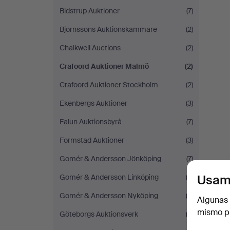
Bidstrup Auktioner
(7)
Björnssons Auktionskammare
(2)
Chalkwell Auctions
(2)
Crafoord Auktioner Malmö
(2)
Crafoord Auktioner Stockholm
(2)
Ekenbergs Auktioner
(3)
Falun Auktionsbyrå
(7)
Formstad Auktioner
(3)
Gomér & Andersson Jönköping
(7)
Usam
Gomér & Andersson Linköping
(3)
Gomér & Andersson Nyköping
(2)
Algunas 
mismo pu
Göteborgs Auktionsverk
(2)