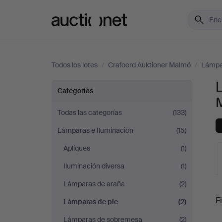
Auctionet.com
Todos los lotes
/
Crafoord Auktioner Malmö
/
Lámpar
L
Lámparas
Categorías
de
Todas las categorías
(133)
Lámparas e Iluminación
(15)
pie
Apliques
(1)
en
Iluminación diversa
(1)
Crafoord
Lámparas de araña
(2)
S
Fi
Lámparas de pie
(2)
Auktioner
Lámparas de sobremesa
(2)