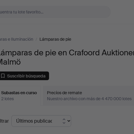
as e Iluminación
/
Lámparas de pie
ámparas de pie en Crafoord Auktione
Malmö
Suscribir búsqueda
Subastas en curso
Precios de remate
2 lotes
Nuestro archivo con más de 4 470 000 lotes
ubastas
ltrar
en