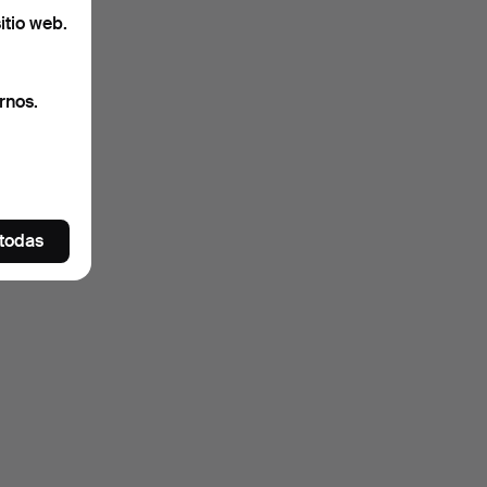
itio web.
rnos.
 todas