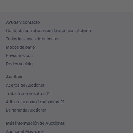
Navegación
Ayuda y contacto
en
Contacta con el servicio de atención al cliente
el
Todas las casas de subastas
pie
Modos de pago
de
Enviamos con
página
Redes sociales
Auctionet
Acerca de Auctionet
Trabaja con nosotros
Adhiere tu casa de subastas
La garantía Auctionet
Más información de Auctionet
Auctionet Magazine