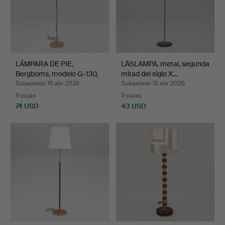
LÁMPARA DE PIE,
LÄSLAMPA, metal, segunda
Bergboms, modelo G-130,
mitad del siglo X…
dé…
Subastado 16 abr 2026
Subastado 15 abr 2026
9 pujas
3 pujas
74 USD
43 USD