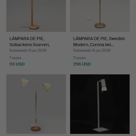
LÁMPARA DE PIE,
LÁMPARA DE PIE, Swedish
Solbackens Svarveri,
Modern, Corona bel…
décad…
Subastado 9 jun 2026
Subastado 8 jun 2026
7 pujas
11 pujas
93 USD
296 USD