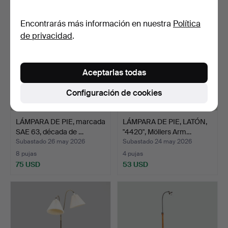
Encontrarás más información en nuestra
Política
de privacidad
.
Aceptarlas todas
Configuración de cookies
LÁMPARA DE PIE, marcada
LÁMPARA DE PIE, LATÓN,
SAE 63, década de …
"4420", Möllers Arm…
Subastado 26 may 2026
Subastado 24 may 2026
8 pujas
4 pujas
75 USD
53 USD