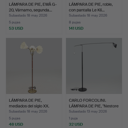
LÁMPARA DE PIE, EWÅ G-
LÁMPARA DE PIE, roble,
20, Värnamo, segunda…
con pantalla Le Kli…
Subastado 18 may 2026
Subastado 18 may 2026
5 pujas
8 pujas
53 USD
141 USD
LÁMPARA DE PIE,
CARLO FORCOLINI.
mediados del siglo XX.
LÁMPARA DE PIE, "Nestore
…
Subastado 18 may 2026
Subastado 13 may 2026
5 pujas
1 puja
48 USD
32 USD