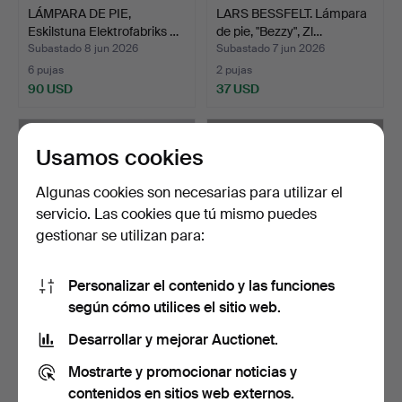
LÁMPARA DE PIE,
LARS BESSFELT. Lámpara
Eskilstuna Elektrofabriks …
de pie, "Bezzy", Zl…
Subastado 8 jun 2026
Subastado 7 jun 2026
6 pujas
2 pujas
90 USD
37 USD
Usamos cookies
Algunas cookies son necesarias para utilizar el
servicio. Las cookies que tú mismo puedes
gestionar se utilizan para:
Personalizar el contenido y las funciones
según cómo utilices el sitio web.
LÁMPARA DE PIE,
LÁMPARA DE PIE, pantallas
estructura en wengué,
en forma de flor…
Desarrollar y mejorar Auctionet.
déca…
Subastado 4 jun 2026
Subastado 30 may 2026
Mostrarte y promocionar noticias y
13 pujas
7 pujas
116 USD
169 USD
contenidos en sitios web externos.