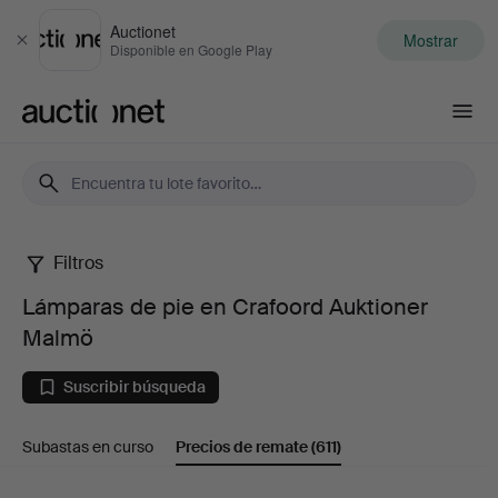
Auctionet
Mostrar
Cerrar
Disponible en Google Play
Auctionet.com
Filtros
Lámparas
Lámparas de pie en Crafoord Auktioner
de
Malmö
pie
Suscribir búsqueda
en
Subastas en curso
Precios de remate
(611)
Crafoord