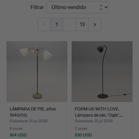
Precios
Filtrar
Auktioner
de
Malmö
1
…
13
remate
LÁMPARA DE PIE, años
FORM US WITH LOVE.
1940/50.
Lámpara de pie, "Ogle",…
Subastado 31 jul 2026
Subastado 31 jul 2026
8 pujas
2 pujas
164 USD
106 USD