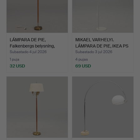
LÁMPARA DE PIE,
MIKAEL VARHELYI.
Falkenbergs belysning,
LÁMPARA DE PIE, IKEA PS
med…
1…
Subastado 4 jul 2026
Subastado 3 jul 2026
1 puja
4 pujas
32 USD
69 USD