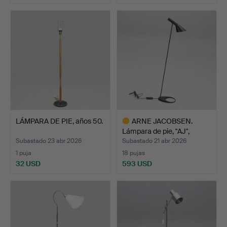
LÁMPARA DE PIE, años 50.
ARNE JACOBSEN.
Lámpara de pie, "AJ",
Louis…
Subastado 23 abr 2026
Subastado 21 abr 2026
1 puja
18 pujas
32 USD
593 USD
Lote
seleccionado