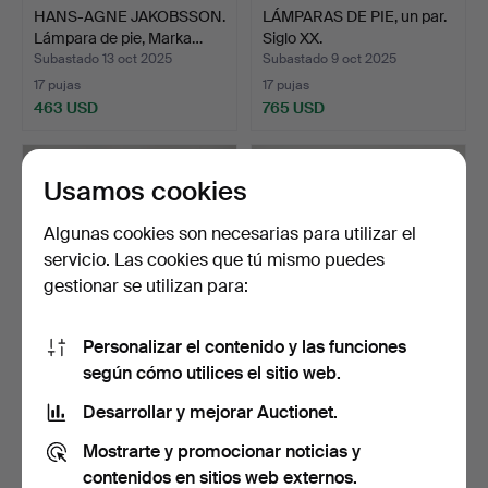
HANS-AGNE JAKOBSSON.
LÁMPARAS DE PIE, un par.
Lámpara de pie, Marka…
Siglo XX.
Subastado 13 oct 2025
Subastado 9 oct 2025
17 pujas
17 pujas
463 USD
765 USD
Usamos cookies
Algunas cookies son necesarias para utilizar el
servicio. Las cookies que tú mismo puedes
gestionar se utilizan para:
Personalizar el contenido y las funciones
según cómo utilices el sitio web.
DOS LÁMPARAS DE PIE,
UNA LÁMPARA DE PIE,
Fagerhult, segunda mi…
Finlandia de los años …
Desarrollar y mejorar Auctionet.
Subastado 7 oct 2025
Subastado 2 oct 2025
Mostrarte y promocionar noticias y
7 pujas
39 pujas
116 USD
757 USD
contenidos en sitios web externos.