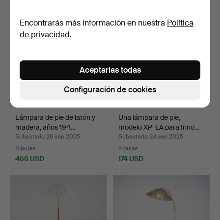
Encontrarás más información en nuestra
Política
de privacidad
.
Aceptarlas todas
Configuración de cookies
Lámpara de pie de latón y
Una lámpara de pie,
madera, años 194…
modelo XP-LA para Inno…
Subastado 26 sep 2025
Subastado 24 sep 2025
8 pujas
5 pujas
466 USD
174 USD