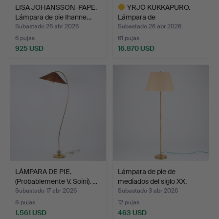
LISA JOHANSSON-PAPE.
YRJÖ KUKKAPURO.
Lámpara de pie Ihanne…
Lámpara de
arquitecto/lámp…
Subastado 26 abr 2026
Subastado 26 abr 2026
6 pujas
61 pujas
925 USD
16.870 USD
Lote
seleccionado
LÁMPARA DE PIE.
Lámpara de pie de
(Probablemente V. Soini). …
mediados del siglo XX.
Subastado 17 abr 2026
Subastado 3 abr 2026
8 pujas
12 pujas
1.561 USD
463 USD