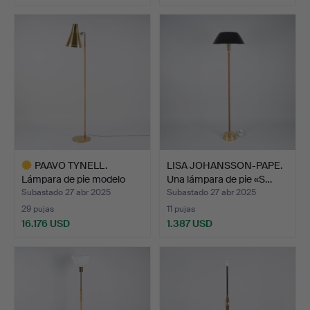
PAAVO TYNELL.
LISA JOHANSSON-PAPE.
Lámpara de pie modelo
Una lámpara de pie «S…
9628, …
Subastado 27 abr 2025
Subastado 27 abr 2025
29 pujas
11 pujas
16.176 USD
1.387 USD
Lote
seleccionado