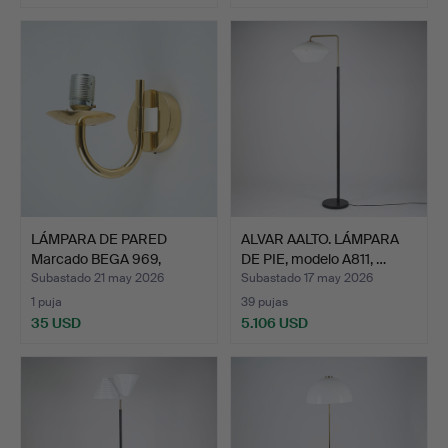
LÁMPARA DE PARED
ALVAR AALTO. LÁMPARA
Marcado BEGA 969,
DE PIE, modelo A811, …
segunda…
Subastado 21 may 2026
Subastado 17 may 2026
1 puja
39 pujas
35 USD
5.106 USD