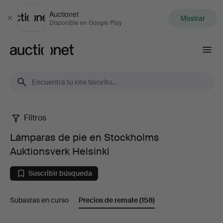
Auctionet
Mostrar
Cerrar
Disponible en Google Play
Auctionet.com
Filtros
Lámparas
Lámparas de pie en Stockholms
de
Auktionsverk Helsinki
pie
Suscribir búsqueda
en
Subastas en curso
Precios de remate
(158)
Stockholms