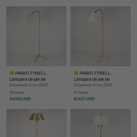
PAAVO TYNELL.
PAAVO TYNELL.
Lámpara de pie de
Lámpara de pie de
mediados d…
mediados d…
Subastado 9 nov 2025
Subastado 9 nov 2025
39 pujas
37 pujas
9.658 USD
8.627 USD
Lote
Lote
seleccionado
seleccionado