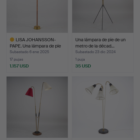
LISA JOHANSSON-
Una lámpara de pie de un
PAPE. Una lámpara de pie
metro de la décad…
«S…
Subastado 6 ene 2025
Subastado 23 dic 2024
17 pujas
1 puja
1.157 USD
35 USD
Lote
seleccionado