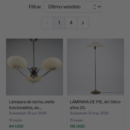
Precios
Filtrar
Auktionsverk
de
Helsinki
1
4
remate
Lámpara de techo, estilo
LÁMPARA DE PIE, Art Déco
funcionalista, se…
años 20.
Subastado 25 jun 2026
Subastado 31 may 2026
10 pujas
15 pujas
84 USD
116 USD