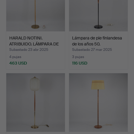
HARALD NOTINI.
Lámpara de pie finlandesa
ATRIBUIDO. LÁMPARA DE
de los años 50.
PIE, …
Subastado 23 abr 2025
Subastado 27 mar 2025
4 pujas
3 pujas
463 USD
116 USD