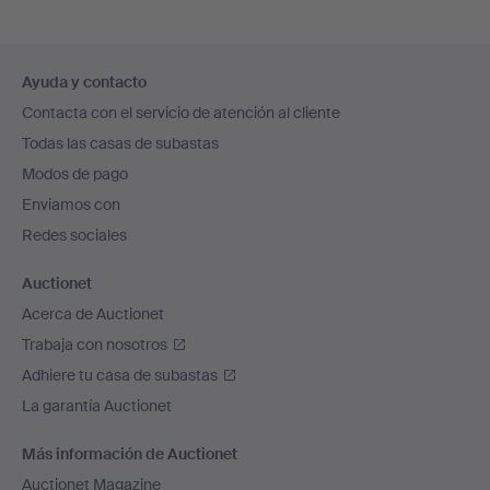
Navegación
Ayuda y contacto
en
Contacta con el servicio de atención al cliente
el
Todas las casas de subastas
pie
Modos de pago
de
Enviamos con
página
Redes sociales
Auctionet
Acerca de Auctionet
Trabaja con nosotros
Adhiere tu casa de subastas
La garantía Auctionet
Más información de Auctionet
Auctionet Magazine