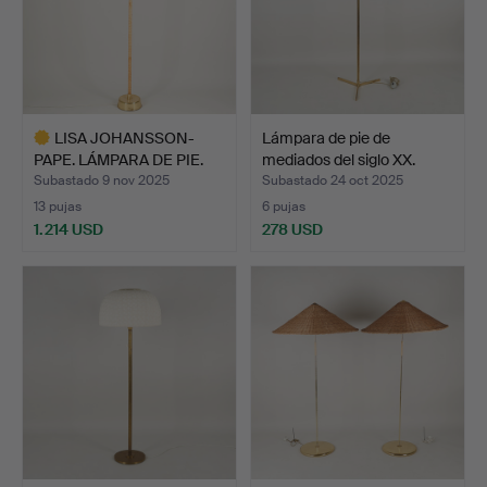
LISA JOHANSSON-
Lámpara de pie de
PAPE. LÁMPARA DE PIE.
mediados del siglo XX.
«Sena…
Subastado 9 nov 2025
Subastado 24 oct 2025
13 pujas
6 pujas
1.214 USD
278 USD
Lote
seleccionado