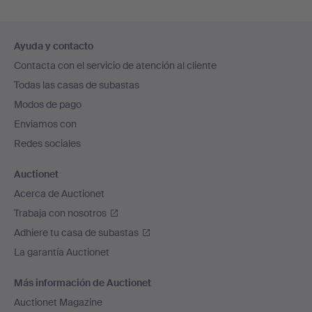
Navegación
Ayuda y contacto
en
Contacta con el servicio de atención al cliente
el
Todas las casas de subastas
pie
Modos de pago
de
Enviamos con
página
Redes sociales
Auctionet
Acerca de Auctionet
Trabaja con nosotros
Adhiere tu casa de subastas
La garantía Auctionet
Más información de Auctionet
Auctionet Magazine