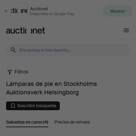
Auctionet
Mostrar
Cerrar
Disponible en Google Play
Auctionet.com
Filtros
Lámparas
Lámparas de pie en Stockholms
de
Auktionsverk Helsingborg
pie
Suscribir búsqueda
en
Subastas en curso
(4)
Precios de remate
Stockholms