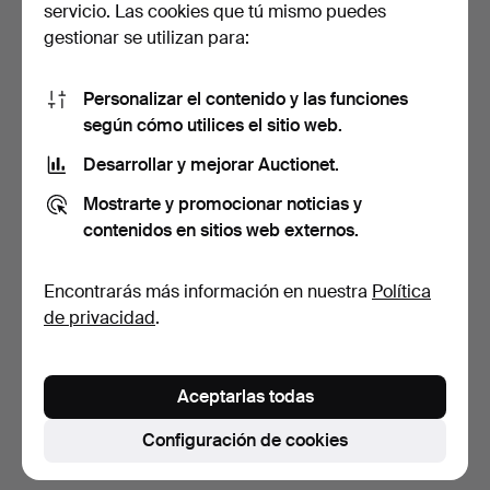
servicio. Las cookies que tú mismo puedes
gestionar se utilizan para:
Personalizar el contenido y las funciones
según cómo utilices el sitio web.
Desarrollar y mejorar Auctionet.
LÁMPARA DE PIE, hierro
LÁMPARA DE PIE, hierro
Mostrarte y promocionar noticias y
forjado, regulable …
forjado, Suecia, dé…
contenidos en sitios web externos.
3 días
3 días
Estimación
Estimación
Encontrarás más información en nuestra
Política
159 USD
159 USD
de privacidad
.
Suscribir búsqueda
Aceptarlas todas
También puedes buscar en
nuestro archivo de
subastas concluidas
.
Configuración de cookies