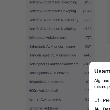
Gomér & Andersson Jönköping
(158)
Gomér & Andersson Linköping
(2.142)
Gomér & Andersson Norrköping
(1.138)
Gomér & Andersson Nyköping
(453)
Göteborgs Auktionsverk
(772)
Halmstads Auktionskammare
(674)
Handelslagret Auktionsservice
(448)
Helsingborgs Auktionskammare
(2.168)
Usam
Hälsinglands Auktionsverk
(344)
Algunas 
Höganäs Auktionsverk
(177)
mismo pu
Höörs Auktionshall
(423)
Kalmar Auktionsverk
(930)
Per
Karljohan Auktioner
(20)
Des