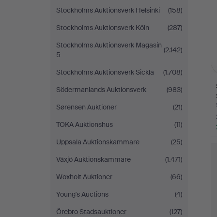
Stockholms Auktionsverk Helsinki
(158)
Stockholms Auktionsverk Köln
(287)
Stockholms Auktionsverk Magasin
(2.142)
5
Stockholms Auktionsverk Sickla
(1.708)
Södermanlands Auktionsverk
(983)
Sørensen Auktioner
(21)
TOKA Auktionshus
(11)
Uppsala Auktionskammare
(25)
Växjö Auktionskammare
(1.471)
Woxholt Auktioner
(66)
Young's Auctions
(4)
Örebro Stadsauktioner
(127)