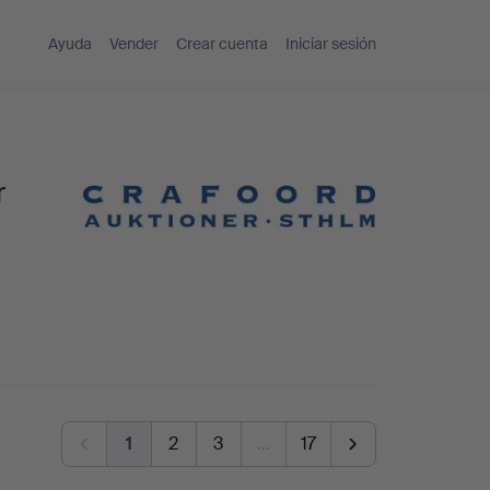
Ayuda
Vender
Crear cuenta
Iniciar sesión
r
1
2
3
…
17