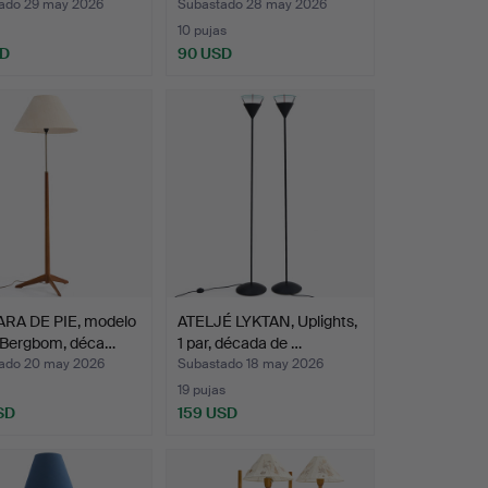
ado 29 may 2026
Subastado 28 may 2026
10 pujas
SD
90 USD
RA DE PIE, modelo
ATELJÉ LYKTAN, Uplights,
 Bergbom, déca…
1 par, década de …
ado 20 may 2026
Subastado 18 may 2026
19 pujas
SD
159 USD