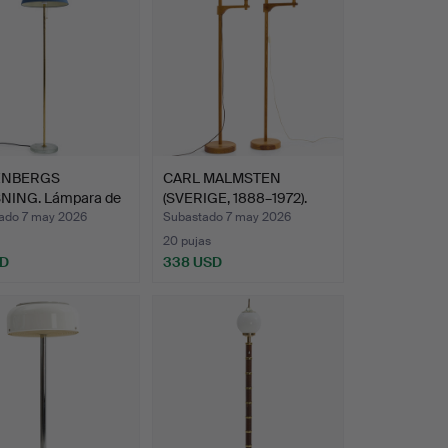
ENBERGS
CARL MALMSTEN
NING. Lámpara de
(SVERIGE, 1888–1972).
mod…
''Stak…
ado 7 may 2026
Subastado 7 may 2026
20 pujas
SD
338 USD