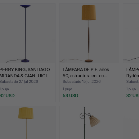
emate
PERRY KING, SANTIAGO
LÁMPARA DE PIE, años
LÁMPA
MIRANDA & GIANLUIGI
50, estructura en tec…
Rydén
A…
Subastado 27 jul 2026
Subastado 15 jul 2026
Subasta
1 puja
1 puja
1 puja
32 USD
53 USD
32 US