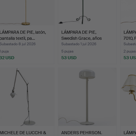
LÁMPARA DE PIE, latón,
LÁMPARA DE PIE,
LÁMPA
pantalla textil, pa…
Swedish Grace, años
7010, 
1920/3…
Subastado 8 jul 2026
Subastado 1 jul 2026
Subasta
1 puja
5 pujas
2 pujas
32 USD
53 USD
53 U
MICHELE DE LUCCHI &
ANDERS PEHRSON.
LÁMPA