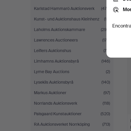
Karlstad Hammarö Auktionsverk
(474)
Mos
Kunst- und Auktionshaus Kleinhenz
(10)
Encontra
Laholms Auktionskammare
(292)
Lawrences Auctioneers
(174)
Leiflers Auktionshus
(78)
Limhamns Auktionsbyrå
(146)
Lyme Bay Auctions
(2)
Lysekils Auktionsbyrå
(140)
Markus Auktioner
(97)
Norrlands Auktionsverk
(118)
Palsgaard Kunstauktioner
(520)
RA Auktionsverket Norrköping
(713)