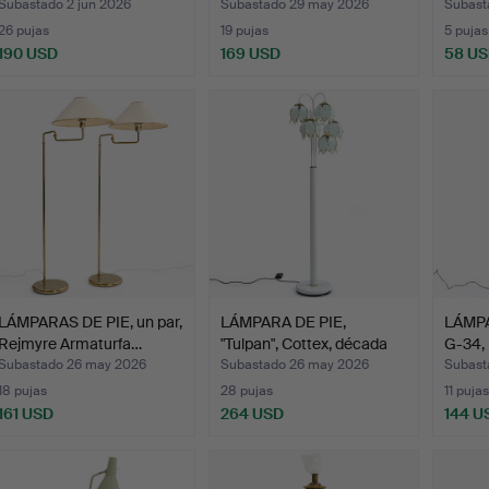
Subastado 2 jun 2026
Subastado 29 may 2026
Subast
26 pujas
19 pujas
5 pujas
190 USD
169 USD
58 U
LÁMPARAS DE PIE, un par,
LÁMPARA DE PIE,
LÁMPA
Rejmyre Armaturfa…
"Tulpan", Cottex, década
G-34,
d…
Subastado 26 may 2026
Subastado 26 may 2026
Subast
18 pujas
28 pujas
11 pujas
161 USD
264 USD
144 U