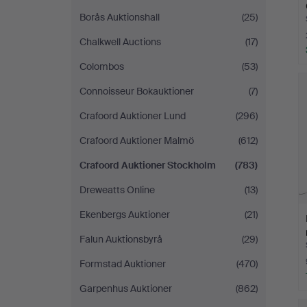
Borås Auktionshall
(25)
Chalkwell Auctions
(17)
Colombos
(53)
Connoisseur Bokauktioner
(7)
Crafoord Auktioner Lund
(296)
Crafoord Auktioner Malmö
(612)
Crafoord Auktioner Stockholm
(783)
Dreweatts Online
(13)
Ekenbergs Auktioner
(21)
Falun Auktionsbyrå
(29)
Formstad Auktioner
(470)
Garpenhus Auktioner
(862)