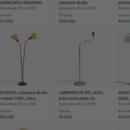
GIANCARLO FASSINO.
Lámpara de pie,
puntos
"To…
"Knubbling…
Subastado 21 jun 2026
Subastado 19 jun 2026
Subast
2 pujas
33 pujas
21 puja
37 USD
299 USD
430 
BORÉNS. Lámpara de pie,
LÁMPARA DE PIE, latón,
ANDER
modelo 7296, 2 bra…
brazo articulado, m…
1982).
Subastado 16 jun 2026
Subastado 16 jun 2026
Subast
9 pujas
6 pujas
8 pujas
116 USD
74 USD
464 