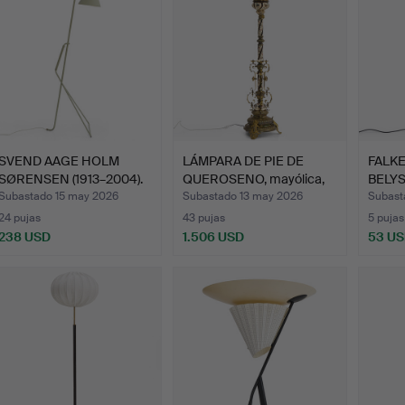
SVEND AAGE HOLM
LÁMPARA DE PIE DE
FALK
SØRENSEN (1913–2004).
QUEROSENO, mayólica,
BELYS
Lámp…
alr…
pie, 
Subastado 15 may 2026
Subastado 13 may 2026
Subast
24 pujas
43 pujas
5 pujas
238 USD
1.506 USD
53 U