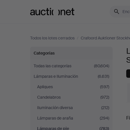
Auctionet.com
Todos los lotes cerrados
/
Crafoord Auktioner Stock
L
Lámparas
Categorías
de
Todas las categorías
(80.604)
Lámparas e Iluminación
(6.631)
pie
Apliques
(597)
en
Candelabros
(972)
Crafoord
Iluminación diversa
(212)
P
Fi
Lámparas de araña
(294)
Auktioner
Lámparas de pie
(783)