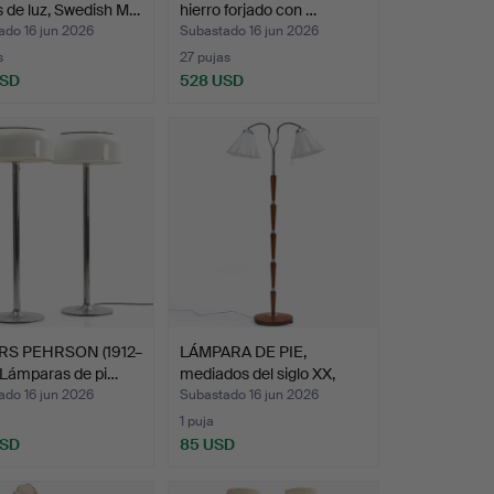
 de luz, Swedish M…
hierro forjado con …
ado 16 jun 2026
Subastado 16 jun 2026
s
27 pujas
USD
528 USD
S PEHRSON (1912–
LÁMPARA DE PIE,
 Lámparas de pi…
mediados del siglo XX,
est…
ado 16 jun 2026
Subastado 16 jun 2026
1 puja
USD
85 USD