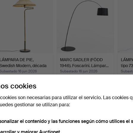
LÁMPARA DE PIE,
MARC SADLER (FÖDD
LÁMPA
Swedish Modern, década
1946). Foscarini. Lámpar…
tipo 7
de …
Subastado 16 jun 2026
Subastado 16 jun 2026
Subast
20 pujas
24 pujas
11 pujas
os cookies
485 USD
475 USD
85 U
cookies son necesarias para utilizar el servicio. Las cookies q
edes gestionar se utilizan para:
sonalizar el contenido y las funciones según cómo utilices el s
arrollar y mejorar Auctionet.