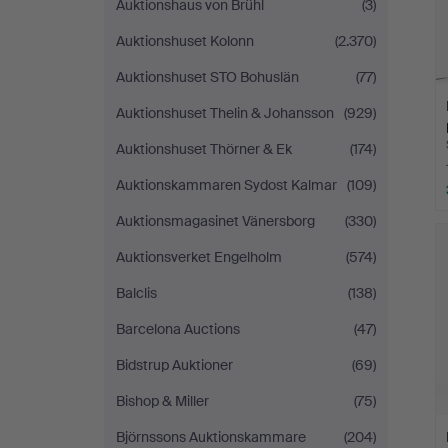
Auktionshaus von Brühl
(3)
Auktionshuset Kolonn
(2.370)
Auktionshuset STO Bohuslän
(77)
Auktionshuset Thelin & Johansson
(929)
Auktionshuset Thörner & Ek
(174)
Auktionskammaren Sydost Kalmar
(109)
Auktionsmagasinet Vänersborg
(330)
Auktionsverket Engelholm
(574)
Balclis
(138)
Barcelona Auctions
(47)
Bidstrup Auktioner
(69)
Bishop & Miller
(75)
Björnssons Auktionskammare
(204)