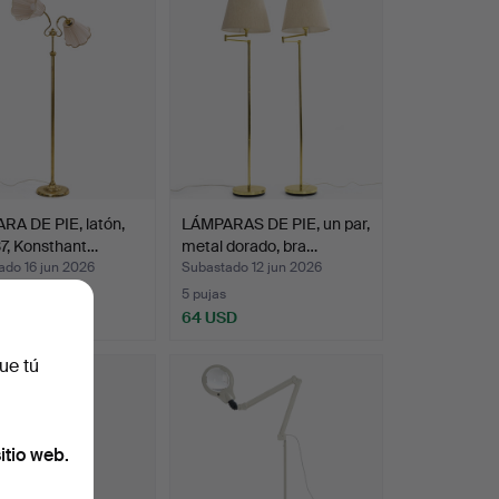
RA DE PIE, latón,
LÁMPARAS DE PIE, un par,
37, Konsthant…
metal dorado, bra…
ado 16 jun 2026
Subastado 12 jun 2026
5 pujas
SD
64 USD
ue tú
itio web.