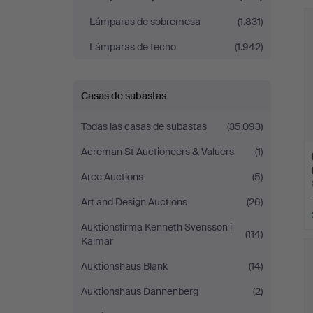
r
Stockholm
Lámparas de sobremesa
(1.831)
Lámparas de techo
(1.942)
Casas de subastas
Todas las casas de subastas
(35.093)
Acreman St Auctioneers & Valuers
(1)
Arce Auctions
(5)
Art and Design Auctions
(26)
Auktionsfirma Kenneth Svensson i
(114)
Kalmar
Auktionshaus Blank
(14)
Auktionshaus Dannenberg
(2)