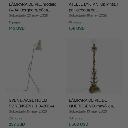
LÁMPARA DE PIE, modelo
ATELJÉ LYKTAN, Uplights, 1
G-34, Bergbom, déca…
par, década de …
Subastado 20 may 2026
Subastado 18 may 2026
11 pujas
19 pujas
143 USD
158 USD
SVEND AAGE HOLM
LÁMPARA DE PIE DE
SØRENSEN (1913–2004).
QUEROSENO, mayólica,
Lámp…
alr…
Subastado 15 may 2026
Subastado 13 may 2026
24 pujas
43 pujas
237 USD
1.500 USD