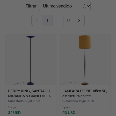
Precios
Filtrar
Auktioner
de
Stockholm
1
…
17
remate
PERRY KING, SANTIAGO
LÁMPARA DE PIE, años 50,
MIRANDA & GIANLUIGI A…
estructura en tec…
Subastado 27 jul 2026
Subastado 15 jul 2026
1 puja
1 puja
32 USD
53 USD