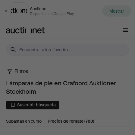
Auctionet
Mostrar
Cerrar
Disponible en Google Play
Auctionet.com
Filtros
Lámparas
Lámparas de pie en Crafoord Auktioner
de
Stockholm
pie
Suscribir búsqueda
en
Subastas en curso
Precios de remate
(783)
Crafoord