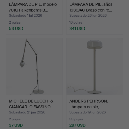
LÁMPARA DE PIE, modelo
LÁMPARA DE PIE, años
7010, Falkenbergs B…
1930/40. Brazo con re…
Subastado 1 jul 2026
Subastado 26 jun 2026
2 pujas
16 pujas
53 USD
341 USD
MICHELE DE LUCCHI &
ANDERS PEHRSON.
GIANCARLO FASSINO.
Lámpara de pie,
"To…
"Knubbling…
Subastado 21 jun 2026
Subastado 19 jun 2026
2 pujas
33 pujas
37 USD
297 USD