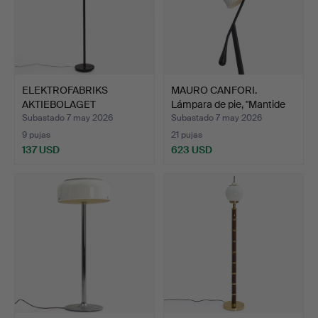
ELEKTROFABRIKS
MAURO CANFORI.
AKTIEBOLAGET
Lámpara de pie, "Mantide
ESKILSTUNA (EA…
31…
Subastado 7 may 2026
Subastado 7 may 2026
9 pujas
21 pujas
137 USD
623 USD