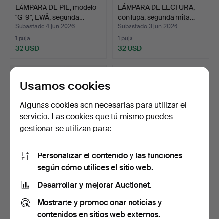
LÁMPARA DE PIE, modelo
LÁMPARA DE LECTURA,
"G-9", EWÅ, segunda…
con lupa, segunda mita…
Subastado 4 jun 2026
Subastado 3 jun 2026
1 puja
1 puja
32 USD
32 USD
Usamos cookies
Algunas cookies son necesarias para utilizar el
servicio. Las cookies que tú mismo puedes
gestionar se utilizan para:
Personalizar el contenido y las funciones
según cómo utilices el sitio web.
BERGBOMS. Lámpara de
LÁMPARA DE PIE, 3 puntos
pie, modelo G-132, co…
de luz, década de…
Desarrollar y mejorar Auctionet.
Subastado 2 jun 2026
Subastado 29 may 2026
Mostrarte y promocionar noticias y
26 pujas
19 pujas
190 USD
169 USD
contenidos en sitios web externos.