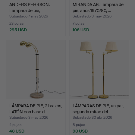
ANDERS PEHRSON.
MIRANDA AB. Lámpara de
Lámpara de pie,
pie, años 1970/80, …
"Knubbling…
Subastado 7 may 2026
Subastado 3 may 2026
23 pujas
7 pujas
295 USD
106 USD
LÁMPARA DE PIE, 2 brazos,
LÁMPARAS DE PIE, un par,
LATÓN con base d…
segunda mitad del…
Subastado 3 may 2026
Subastado 30 abr 2026
4 pujas
8 pujas
48 USD
90 USD