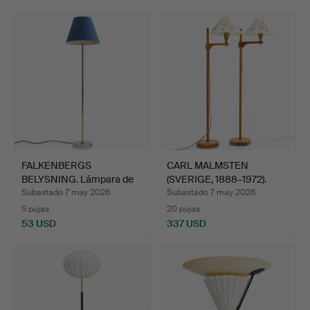
FALKENBERGS
CARL MALMSTEN
BELYSNING. Lámpara de
(SVERIGE, 1888–1972).
pie, mod…
''Stak…
Subastado 7 may 2026
Subastado 7 may 2026
5 pujas
20 pujas
53 USD
337 USD