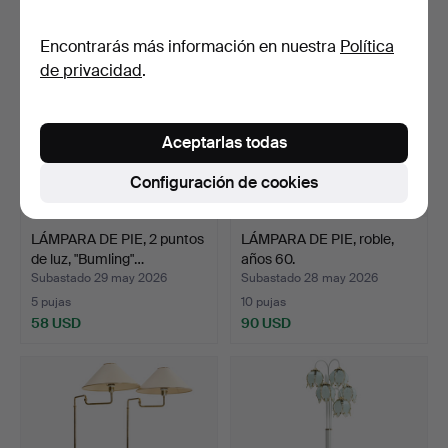
Encontrarás más información en nuestra
Política
de privacidad
.
Aceptarlas todas
Configuración de cookies
LÁMPARA DE PIE, 2 puntos
LÁMPARA DE PIE, roble,
de luz, "Bumling"…
años 60.
Subastado 29 may 2026
Subastado 28 may 2026
5 pujas
10 pujas
58 USD
90 USD