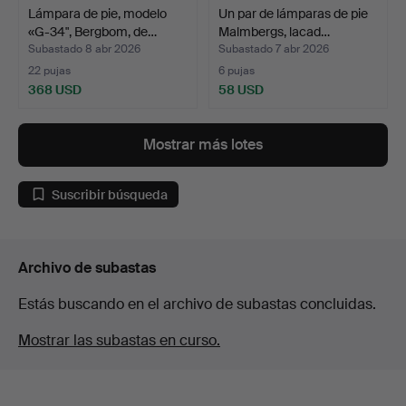
Lámpara de pie, modelo
Un par de lámparas de pie
«G-34", Bergbom, de…
Malmbergs, lacad…
Subastado 8 abr 2026
Subastado 7 abr 2026
22 pujas
6 pujas
368 USD
58 USD
Mostrar más lotes
Suscribir búsqueda
Archivo de subastas
Estás buscando en el archivo de subastas concluidas.
Mostrar las subastas en curso.