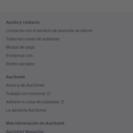
Navegación
Ayuda y contacto
en
Contacta con el servicio de atención al cliente
el
Todas las casas de subastas
pie
Modos de pago
de
Enviamos con
página
Redes sociales
Auctionet
Acerca de Auctionet
Trabaja con nosotros
Adhiere tu casa de subastas
La garantía Auctionet
Más información de Auctionet
Auctionet Magazine