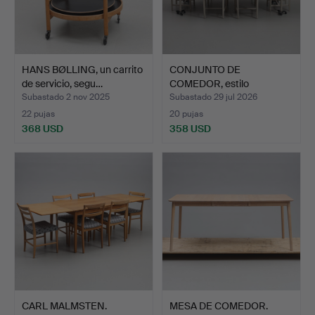
HANS BØLLING, un carrito
CONJUNTO DE
de servicio, segu…
COMEDOR, estilo
gustaviano, 7 …
Subastado 2 nov 2025
Subastado 29 jul 2026
22 pujas
20 pujas
368 USD
358 USD
CARL MALMSTEN.
MESA DE COMEDOR.