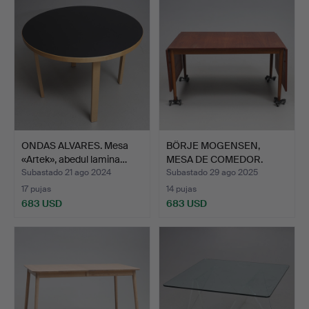
ONDAS ALVARES. Mesa
BÖRJE MOGENSEN,
«Artek», abedul lamina…
MESA DE COMEDOR.
«Öresund»…
Subastado 21 ago 2024
Subastado 29 ago 2025
17 pujas
14 pujas
683 USD
683 USD