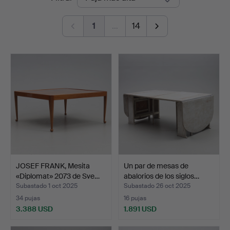
de
Jönköping
1
…
14
remate
JOSEF FRANK, Mesita
Un par de mesas de
«Diplomat» 2073 de Sve…
abalorios de los siglos…
Subastado 1 oct 2025
Subastado 26 oct 2025
34 pujas
16 pujas
3.388 USD
1.891 USD