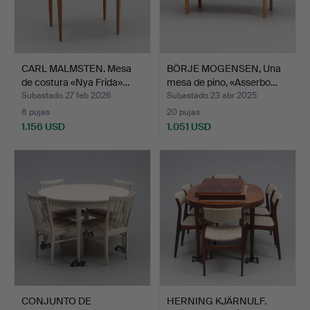
CARL MALMSTEN. Mesa
BÖRJE MOGENSEN, Una
de costura «Nya Frida»…
mesa de pino, «Asserbo…
Subastado 27 feb 2026
Subastado 23 abr 2025
8 pujas
20 pujas
1.156 USD
1.051 USD
CONJUNTO DE
HERNING KJÄRNULF.