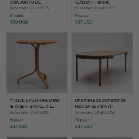
CONJUNTO DE
«Zigzag», Hans K.
COMEDOR, 7 piez…
Subastado 28 jul 2026
Subastado 21 mar 2025
17 pujas
14 pujas
358 USD
337 USD
YNGVE EKSTRÖM. Mesa
Una mesa de comedor de
auxiliar, «Lamino», su…
teca de los años 70.
Subastado 18 oct 2025
Subastado 30 abr 2024
14 pujas
23 pujas
337 USD
337 USD