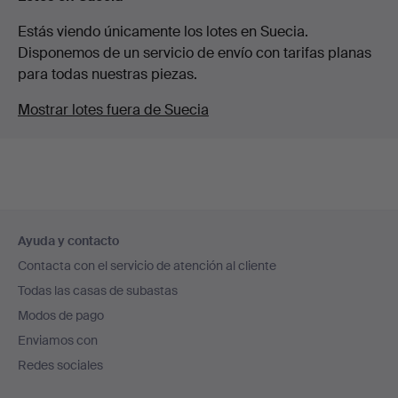
Estás viendo únicamente los lotes en Suecia.
Disponemos de un servicio de envío con tarifas planas
para todas nuestras piezas.
Mostrar lotes fuera de Suecia
Navegación
Ayuda y contacto
en
Contacta con el servicio de atención al cliente
el
Todas las casas de subastas
pie
Modos de pago
de
Enviamos con
página
Redes sociales