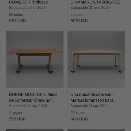
COMEDOR, 5 piezas,
DINAMARCA. FÁBRICA DE
"herrgården…
TA…
Subastado 26 jul 2026
Subastado 20 ago 2025
25 pujas
5 pujas
962 USD
893 USD
BØRGE MOGESEN. Mesa
Una mesa de comedor,
de comedor, "Öresund",…
Markus johansson para…
Subastado 8 may 2026
Subastado 14 ago 2024
21 pujas
33 pujas
799 USD
683 USD