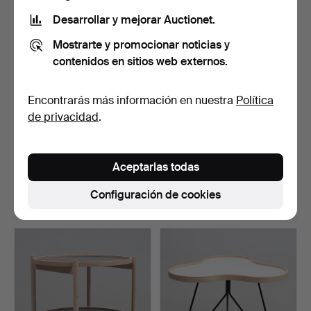
Desarrollar y mejorar Auctionet.
Mostrarte y promocionar noticias y
contenidos en sitios web externos.
Encontrarás más información en nuestra
Política
de privacidad
.
APARADOR, chapado en
MESA DE COMEDOR.
roble, de la colecció…
Westbergs, Tranås, placas…
Aceptarlas todas
Subastado 11 ene 2026
Subastado 27 oct 2024
13 pujas
12 pujas
Configuración de cookies
423 USD
421 USD