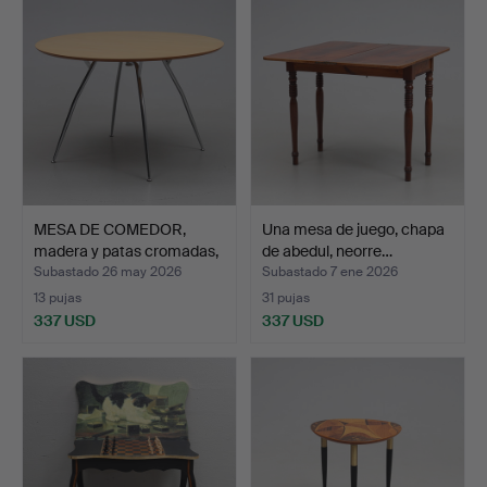
MESA DE COMEDOR,
Una mesa de juego, chapa
madera y patas cromadas,
de abedul, neorre…
…
Subastado 26 may 2026
Subastado 7 ene 2026
13 pujas
31 pujas
337 USD
337 USD