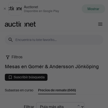
Auctionet
Mostrar
Cerrar
Disponible en Google Play
Auctionet.com
Filtros
Mesas
Mesas en Gomér & Andersson Jönköping
en
Suscribir búsqueda
Gomér
Subastas en curso
Precios de remate
(666)
&
Andersson
Precios
Filtrar