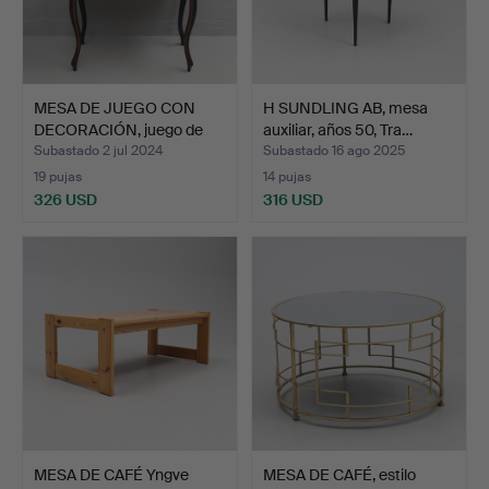
MESA DE JUEGO CON
H SUNDLING AB, mesa
DECORACIÓN, juego de
auxiliar, años 50, Tra…
aje…
Subastado 2 jul 2024
Subastado 16 ago 2025
19 pujas
14 pujas
326 USD
316 USD
MESA DE CAFÉ Yngve
MESA DE CAFÉ, estilo