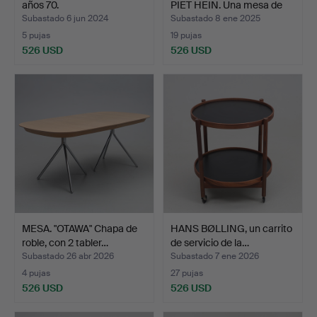
años 70.
PIET HEIN. Una mesa de
co…
Subastado 6 jun 2024
Subastado 8 ene 2025
5 pujas
19 pujas
526 USD
526 USD
MESA. "OTAWA" Chapa de
HANS BØLLING, un carrito
roble, con 2 tabler…
de servicio de la…
Subastado 26 abr 2026
Subastado 7 ene 2026
4 pujas
27 pujas
526 USD
526 USD