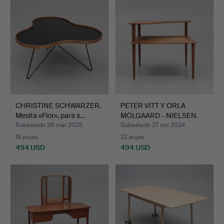
CHRISTINE SCHWARZER.
PETER VITT Y ORLA
Mesita «Flor», para s…
MÖLGAARD - NIELSEN.
Una …
Subastado 26 mar 2025
Subastado 27 oct 2024
16 pujas
22 pujas
494 USD
494 USD