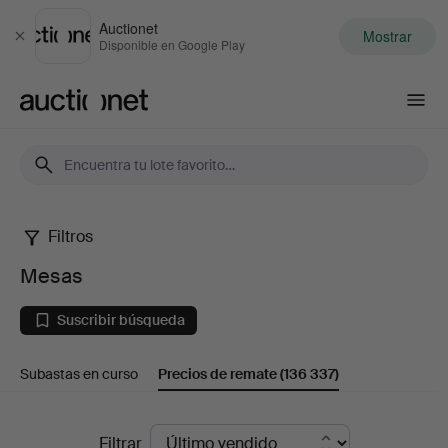
Auctionet
Mostrar
Cerrar
Disponible en Google Play
Auctionet.com
Filtros
Mesas
Mesas
Suscribir búsqueda
Subastas en curso
Precios de remate
(136 337)
Precios
Filtrar