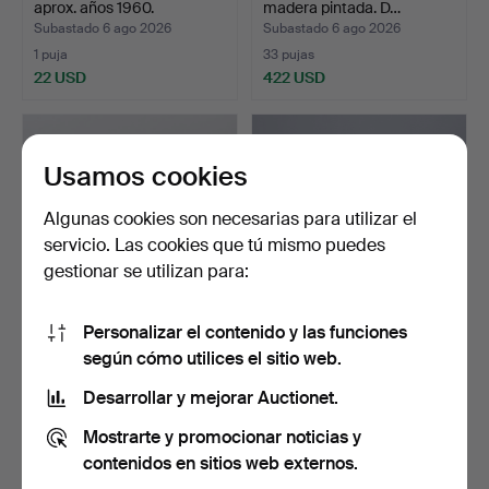
aprox. años 1960.
madera pintada. D…
Subastado 6 ago 2026
Subastado 6 ago 2026
1 puja
33 pujas
22 USD
422 USD
Usamos cookies
Algunas cookies son necesarias para utilizar el
servicio. Las cookies que tú mismo puedes
gestionar se utilizan para:
Personalizar el contenido y las funciones
TOCADOR EN ACABADO
MESA (180 cm) PINO,
según cómo utilices el sitio web.
DE CAOBA,
DÉCADA DE 1970.
REPRODUCCIÓN.
Subastado 5 ago 2026
Subastado 5 ago 2026
Desarrollar y mejorar Auctionet.
1 puja
1 puja
Mostrarte y promocionar noticias y
34 USD
22 USD
contenidos en sitios web externos.