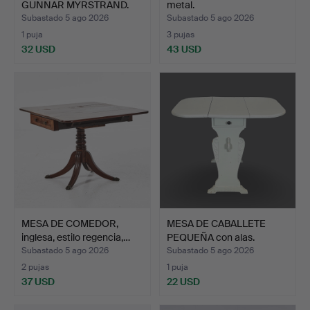
GUNNAR MYRSTRAND.
metal.
Mesas au…
Subastado 5 ago 2026
Subastado 5 ago 2026
1 puja
3 pujas
32 USD
43 USD
MESA DE COMEDOR,
MESA DE CABALLETE
inglesa, estilo regencia,…
PEQUEÑA con alas.
Subastado 5 ago 2026
Subastado 5 ago 2026
2 pujas
1 puja
37 USD
22 USD