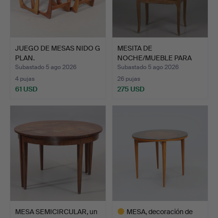
JUEGO DE MESAS NIDO G
MESITA DE
PLAN.
NOCHE/MUEBLE PARA
ORINAL. Estruc…
Subastado 5 ago 2026
Subastado 5 ago 2026
4 pujas
26 pujas
61 USD
275 USD
MESA SEMICIRCULAR, un
MESA, decoración de