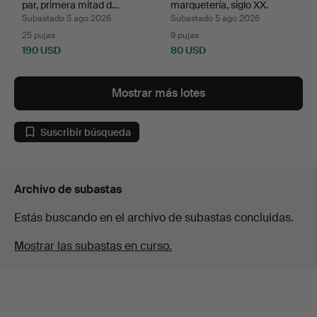
par, primera mitad d…
marquetería, siglo XX.
Subastado 5 ago 2026
Subastado 5 ago 2026
25 pujas
9 pujas
190 USD
80 USD
Lote
seleccionado
Mostrar más lotes
Suscribir búsqueda
Archivo de subastas
Estás buscando en el archivo de subastas concluidas.
Mostrar las subastas en curso.