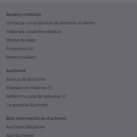
Navegación
Ayuda y contacto
en
Contacta con el servicio de atención al cliente
el
Todas las casas de subastas
pie
Modos de pago
de
Enviamos con
página
Redes sociales
Auctionet
Acerca de Auctionet
Trabaja con nosotros
Adhiere tu casa de subastas
La garantía Auctionet
Más información de Auctionet
Auctionet Magazine
App Auctionet