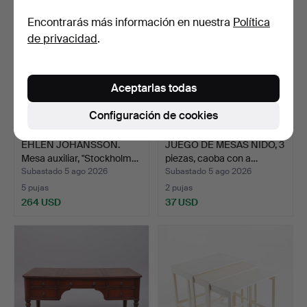
Encontrarás más información en nuestra
Política
de privacidad
.
Aceptarlas todas
Configuración de cookies
EHLÉN JOHANSSON.
JUEGO DE MESAS NIDO, 3
Mesa auxiliar, "Stockholm…
piezas, caoba con a…
Subastado 5 ago 2026
Subastado 5 ago 2026
5 pujas
2 pujas
264 USD
37 USD