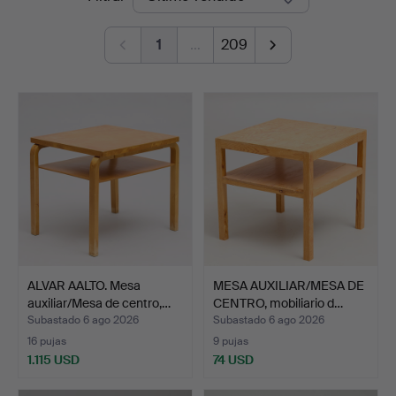
de
1
…
209
remate
ALVAR AALTO. Mesa
MESA AUXILIAR/MESA DE
auxiliar/Mesa de centro,…
CENTRO, mobiliario d…
Subastado 6 ago 2026
Subastado 6 ago 2026
16 pujas
9 pujas
1.115 USD
74 USD