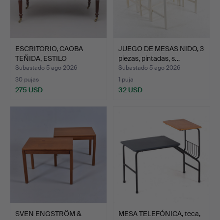
ESCRITORIO, CAOBA
JUEGO DE MESAS NIDO, 3
TEÑIDA, ESTILO
piezas, pintadas, s…
REGENCY, …
Subastado 5 ago 2026
Subastado 5 ago 2026
30 pujas
1 puja
275 USD
32 USD
SVEN ENGSTRÖM &
MESA TELEFÓNICA, teca,