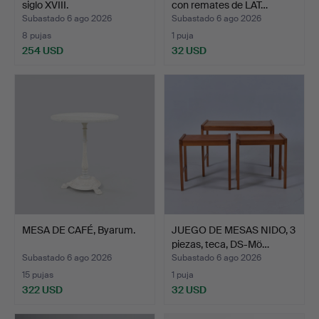
siglo XVIII.
con remates de LAT…
Subastado 6 ago 2026
Subastado 6 ago 2026
8 pujas
1 puja
254 USD
32 USD
MESA DE CAFÉ, Byarum.
JUEGO DE MESAS NIDO, 3
piezas, teca, DS-Mö…
Subastado 6 ago 2026
Subastado 6 ago 2026
15 pujas
1 puja
322 USD
32 USD