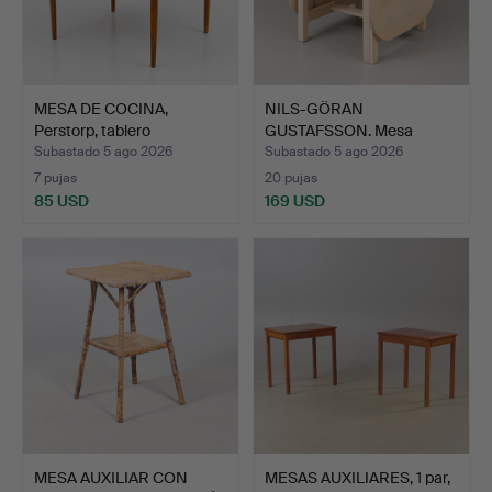
MESA DE COCINA,
NILS-GÖRAN
Perstorp, tablero
GUSTAFSSON. Mesa
laminado…
abatible, abed…
Subastado 5 ago 2026
Subastado 5 ago 2026
7 pujas
20 pujas
85 USD
169 USD
MESA AUXILIAR CON
MESAS AUXILIARES, 1 par,