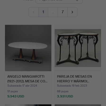
de
1
…
7
remate
ANGELO MANGIAROTTI
PAREJA DE MESAS EN
(1921-2012). MESA DE CO…
HIERRO Y MÁRMOL.
SIGLO …
Subastado 17 abr 2024
Subastado 16 feb 2023
51 pujas
68 pujas
9.943 USD
3.931 USD