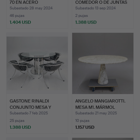
70 EN ACERO
COMEDOR O DE JUNTAS
INOXIDABLE…
EXTENSIBL…
Subastado 28 may 2024
Subastado 13 sep 2024
46 pujas
2 pujas
1.404 USD
1.388 USD
GASTONE RINALDI
ANGELO MANGIAROTTI.
CONJUNTO MESA Y
MESA M1. MÁRMOL
SILLAS MOD…
BLANCO.
Subastado 7 feb 2025
Subastado 21 may 2025
25 pujas
10 pujas
1.388 USD
1.157 USD