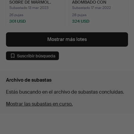
SOBRE DE MÁRMOL.
ABOMBADO CON
EMEBELLECED…
Subastado 13 mar 2023
Subastado 17 mar 2022
26 pujas
28 pujas
301 USD
324 USD
Mostrar más lotes
Suscribir búsqueda
Archivo de subastas
Estás buscando en el archivo de subastas concluidas.
Mostrar las subastas en curso.