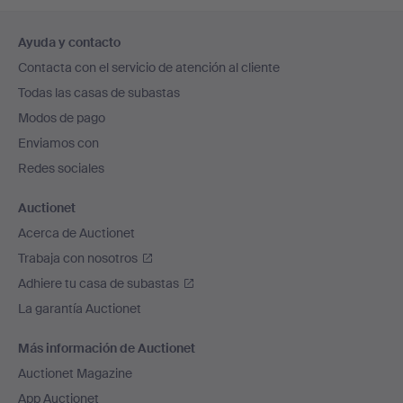
Navegación
Ayuda y contacto
en
Contacta con el servicio de atención al cliente
el
Todas las casas de subastas
pie
Modos de pago
de
Enviamos con
página
Redes sociales
Auctionet
Acerca de Auctionet
Trabaja con nosotros
Adhiere tu casa de subastas
La garantía Auctionet
Más información de Auctionet
Auctionet Magazine
App Auctionet