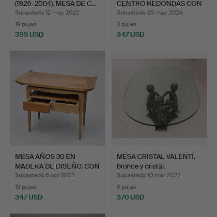
(1926-2004). MESA DE C…
CENTRO REDONDAS CON
EL …
Subastado 12 may 2022
Subastado 23 may 2024
19 pujas
3 pujas
395 USD
347 USD
MESA AÑOS 30 EN
MESA CRISTAL VALENTÍ,
MADERA DE DISEÑO. CON
bronce y cristal.
DOS …
Subastado 6 oct 2023
Subastado 10 mar 2022
19 pujas
6 pujas
347 USD
370 USD