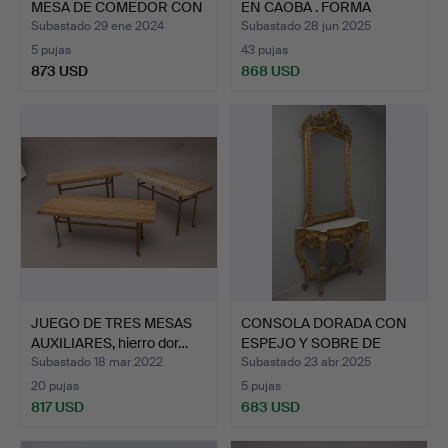
MESA DE COMEDOR CON
EN CAOBA . FORMA
CUA…
OVAL…
Subastado 29 ene 2024
Subastado 28 jun 2025
5 pujas
43 pujas
873 USD
868 USD
JUEGO DE TRES MESAS
CONSOLA DORADA CON
AUXILIARES, hierro dor…
ESPEJO Y SOBRE DE
MARMO…
Subastado 18 mar 2022
Subastado 23 abr 2025
20 pujas
5 pujas
817 USD
683 USD