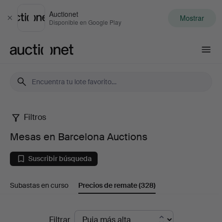
Auctionet
Mostrar
Cerrar
Disponible en Google Play
Auctionet.com
Filtros
Mesas
Mesas en Barcelona Auctions
en
Suscribir búsqueda
Barcelona
Subastas en curso
Precios de remate
(328)
Auctions
Precios
Filtrar