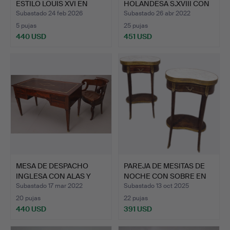
ESTILO LOUIS XVI EN
HOLANDESA S.XVIII CON
MAD…
INCRUST…
Subastado 24 feb 2026
Subastado 26 abr 2022
5 pujas
25 pujas
440 USD
451 USD
MESA DE DESPACHO
PAREJA DE MESITAS DE
INGLESA CON ALAS Y
NOCHE CON SOBRE EN
BUTACA.
MÁ…
Subastado 17 mar 2022
Subastado 13 oct 2025
20 pujas
22 pujas
440 USD
391 USD