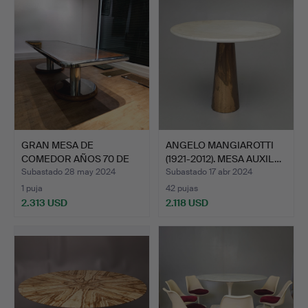
GRAN MESA DE
ANGELO MANGIAROTTI
COMEDOR AÑOS 70 DE
(1921-2012). MESA AUXIL…
DISEÑO, CR…
Subastado 28 may 2024
Subastado 17 abr 2024
1 puja
42 pujas
2.313 USD
2.118 USD