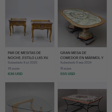
PAR DE MESITAS DE
GRAN MESA DE
NOCHE. ESTILO LUIS XV.
COMEDOR EN MÁRMOL Y
M…
ÓNIX CON …
Subastado 9 jul 2025
Subastado 9 sep 2024
35 pujas
16 pujas
636 USD
555 USD