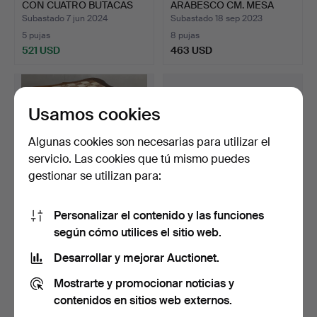
CON CUATRO BUTACAS
ARABESCO CM. MESA
A…
AUXILIAR.
Subastado 7 jun 2024
Subastado 18 sep 2023
5 pujas
8 pujas
521 USD
463 USD
Usamos cookies
Algunas cookies son necesarias para utilizar el
servicio. Las cookies que tú mismo puedes
gestionar se utilizan para:
Personalizar el contenido y las funciones
MESA DE JUEGO DE
MESA DE DESPACHO
según cómo utilices el sitio web.
AJEDREZ AÑOS 40 CON
ESTILO LUIS XV siglo XX.
SOBRE…
Subastado 4 nov 2022
Subastado 8 feb 2022
Desarrollar y mejorar Auctionet.
33 pujas
8 pujas
Mostrarte y promocionar noticias y
499 USD
509 USD
contenidos en sitios web externos.