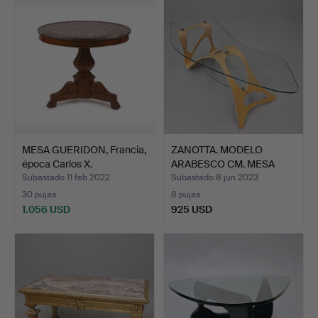
MESA GUERIDON, Francia,
ZANOTTA. MODELO
época Carlos X.
ARABESCO CM. MESA
AUXILIAR.
Subastado 11 feb 2022
Subastado 8 jun 2023
30 pujas
8 pujas
1.056 USD
925 USD