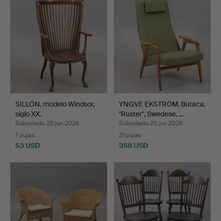
SILLÓN, modelo Windsor,
YNGVE EKSTRÖM. Butaca,
siglo XX.
"Ruster", Swedese, …
Subastado 25 jun 2026
Subastado 25 jun 2026
7 pujas
21 pujas
53 USD
358 USD