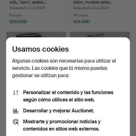
uds., "sam", apilab…
sillón, modelo safar…
Subastado 4 jul 2026
Subastado 4 jul 2026
9 pujas
35 pujas
526 USD
431 USD
Usamos cookies
Algunas cookies son necesarias para utilizar el
servicio. Las cookies que tú mismo puedes
gestionar se utilizan para:
Personalizar el contenido y las funciones
BUTACA, roble, mediados
ILMARI TAPIOVAARA. Silla,
según cómo utilices el sitio web.
del siglo XX.
"Mademoiselle", …
Subastado 4 jul 2026
Subastado 4 jul 2026
Desarrollar y mejorar Auctionet.
11 pujas
8 pujas
Mostrarte y promocionar noticias y
137 USD
90 USD
contenidos en sitios web externos.