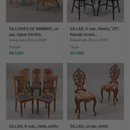
SILLONES DE MIMBRE, un
SILLAS, 4 uds., Nesto, "Z9",
par, siglos XX/XXI.
Nässjö Stolsf…
Subastado 25 jun 2026
Subastado 25 jun 2026
9 pujas
1 puja
69 USD
32 USD
SILLAS, 8 uds., roble, estilo
SILLAS, un par, estilo