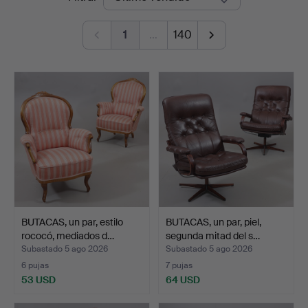
de
Auktionskammare
1
…
140
remate
BUTACAS, un par, estilo
BUTACAS, un par, piel,
rococó, mediados d…
segunda mitad del s…
Subastado 5 ago 2026
Subastado 5 ago 2026
6 pujas
7 pujas
53 USD
64 USD