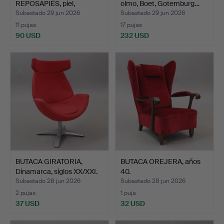
REPOSAPIÉS, piel,
olmo, Boet, Gotemburg…
Stressless, E…
Subastado 29 jun 2026
Subastado 29 jun 2026
11 pujas
17 pujas
90 USD
232 USD
BUTACA GIRATORIA,
BUTACA OREJERA, años
Dinamarca, siglos XX/XXI.
40.
Subastado 28 jun 2026
Subastado 28 jun 2026
2 pujas
1 puja
37 USD
32 USD