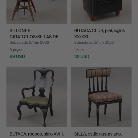
SILLONES
BUTACA CLUB, piel, siglos
GIRATORIOS/SILLAS DE
XX/XXI.
ESCRITORIO, …
Subastado 27 jun 2026
Subastado 27 jun 2026
8 pujas
1 puja
69 USD
32 USD
BUTACA, rococó, siglo XVIII.
SILLA, estilo gustaviano,