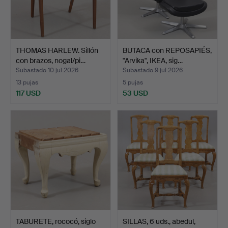
THOMAS HARLEW. Sillón
BUTACA con REPOSAPIÉS,
con brazos, nogal/pi…
"Arvika", IKEA, sig…
Subastado 10 jul 2026
Subastado 9 jul 2026
13 pujas
5 pujas
117 USD
53 USD
TABURETE, rococó, siglo
SILLAS, 6 uds., abedul,