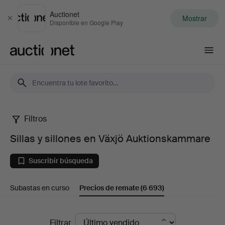
Auctionet
Mostrar
Cerrar
Disponible en Google Play
Auctionet.com
Filtros
Sillas
Sillas y sillones en Växjö Auktionskammare
y
Suscribir búsqueda
sillones
Subastas en curso
Precios de remate
(6 693)
en
Växjö
Precios
Filtrar