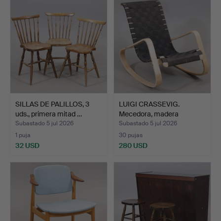
SILLAS DE PALILLOS, 3
LUIGI CRASSEVIG.
uds., primera mitad …
Mecedora, madera
curvada/…
Subastado 5 jul 2026
Subastado 5 jul 2026
1 puja
30 pujas
32 USD
280 USD