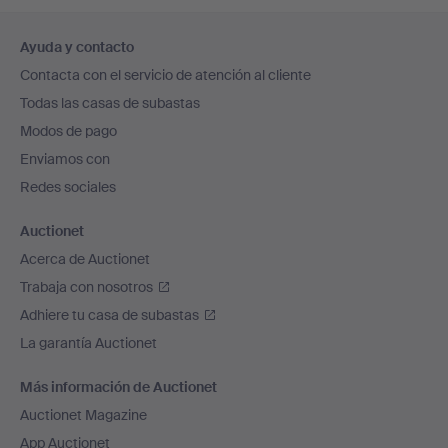
Navegación
Ayuda y contacto
en
Contacta con el servicio de atención al cliente
el
Todas las casas de subastas
pie
Modos de pago
de
Enviamos con
página
Redes sociales
Auctionet
Acerca de Auctionet
Trabaja con nosotros
Adhiere tu casa de subastas
La garantía Auctionet
Más información de Auctionet
Auctionet Magazine
App Auctionet