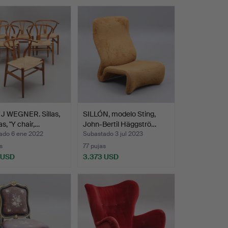
J WEGNER. Sillas,
SILLÓN, modelo Sting,
as, "Y chair,…
John-Bertil Häggströ…
ado 6 ene 2022
Subastado 3 jul 2023
s
77 pujas
 USD
3.373 USD