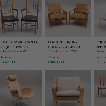
JOSEF FRANK. BRAZOS,
KERSTIN HÖRLIN-
YNGVE
pareja, roble/cuero, …
HOLMQVIST. Sillones, 1
con r
par,…
Subastado 3 ene 2023
Subastado 18 oct 2021
Subast
56 pujas
37 pujas
52 puja
1.367 USD
1.366 USD
1.366