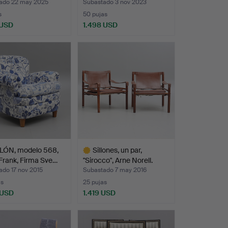
repo…
ado 22 may 2025
Subastado 3 nov 2023
s
50 pujas
 USD
1.498 USD
onado
LÓN, modelo 568,
Sillones, un par,
Frank, Firma Sve…
"Sirocco", Arne Norell.
ado 17 nov 2015
Subastado 7 may 2016
as
25 pujas
 USD
1.419 USD
Lote
onado
seleccionado