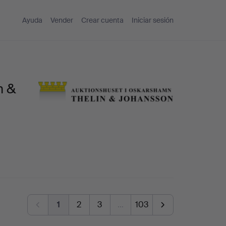
Ayuda
Vender
Crear cuenta
Iniciar sesión
n &
1
2
3
…
103