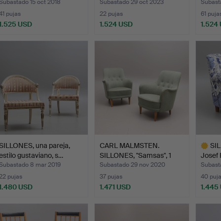
Subastado 15 oct 2018
Subastado 29 oct 2023
Subast
41 pujas
22 pujas
61 puja
1.525 USD
1.524 USD
1.524
ote
Lote
eleccionado
selecci
SILLONES, una pareja,
CARL MALMSTEN.
SIL
estilo gustaviano, s…
SILLONES, "Samsas", 1
Josef 
parej…
Subastado 8 mar 2019
Subastado 29 nov 2020
Subast
22 pujas
37 pujas
40 puj
1.480 USD
1.471 USD
1.445
Lote
selecci