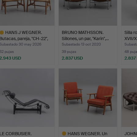
HANS J WEGNER.
BRUNO MATHSSON.
Silla r
Butacas, pareja, "CH-22",
Sillones, un par, "Karin",…
XVII/X
C…
Subastado 30 may 2026
Subastado 13 oct 2020
Subast
32 pujas
39 pujas
48 puj
2.943 USD
2.837 USD
2.837
ote
eleccionado
LE CORBUSIER.
HANS WEGNER. Un
JOHN