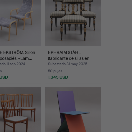
 EKSTRÖM. Sillón
EPHRAIM STÅHL
eposapiés, «Lam…
(fabricante de sillas en
Est…
ado 11 sep 2024
Subastado 31 may 2025
s
50 pujas
 USD
1.345 USD