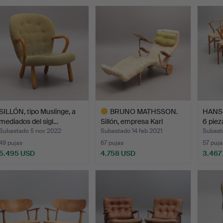
emate
SILLÓN, tipo Muslinge, a
BRUNO MATHSSON.
HANS 
mediados del sigl…
Sillón, empresa Karl
6 piez
Maths…
Subastado 5 nov 2022
Subastado 14 feb 2021
Subast
49 pujas
67 pujas
57 puja
5.495 USD
4.758 USD
3.467
Lote
seleccionado