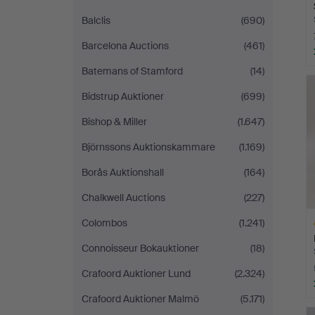
Balclis
(690)
Barcelona Auctions
(461)
Batemans of Stamford
(14)
Bidstrup Auktioner
(699)
Bishop & Miller
(1.647)
Björnssons Auktionskammare
(1.169)
Borås Auktionshall
(164)
Chalkwell Auctions
(227)
Colombos
(1.241)
Connoisseur Bokauktioner
(18)
Crafoord Auktioner Lund
(2.324)
Crafoord Auktioner Malmö
(5.171)
L