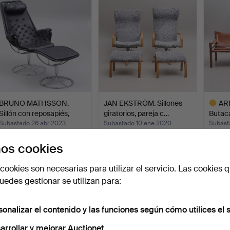
eleccionado
BRUNO MATHSSON.
JAN EKSTRÖM. Sillones
AR
Sillón con reposapiés,
giratorios, pareja c…
Butaca
cue…
"Siro
Subastado 26 abr 2023
Subastado 10 ene 2020
Subast
23 pujas
64 pujas
51 puja
os cookies
1.944 USD
1.839 USD
1.828
Lote
cookies son necesarias para utilizar el servicio. Las cookies q
selecci
edes gestionar se utilizan para:
sonalizar el contenido y las funciones según cómo utilices el s
arrollar y mejorar Auctionet.