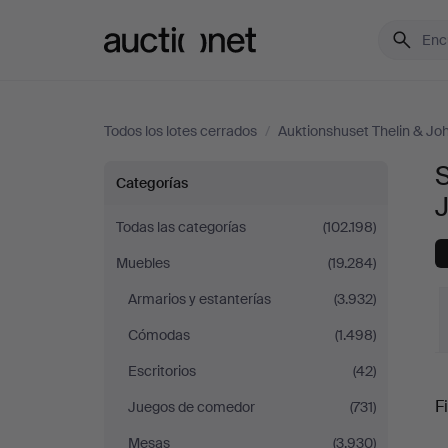
Auctionet.com
Todos los lotes cerrados
/
Auktionshuset Thelin & J
S
Sillas
Categorías
y
Todas las categorías
(102.198)
Muebles
(19.284)
sillones
Armarios y estanterías
(3.932)
en
Cómodas
(1.498)
Auktionshuset
Escritorios
(42)
P
Fi
Juegos de comedor
(731)
Thelin
Mesas
(3.930)