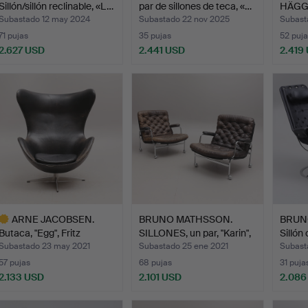
Sillón/sillón reclinable, «L…
par de sillones de teca, «…
HÄGGS
par, 1…
Subastado 12 may 2024
Subastado 22 nov 2025
Subast
71 pujas
35 pujas
52 puja
2.627 USD
2.441 USD
2.419
Lote
seleccionado
ARNE JACOBSEN.
BRUNO MATHSSON.
BRUN
Butaca, "Egg", Fritz
SILLONES, un par, "Karin",
Sillón
Hansen…
…
cue…
Subastado 23 may 2021
Subastado 25 ene 2021
Subast
57 pujas
68 pujas
31 puja
2.133 USD
2.101 USD
2.086
ote