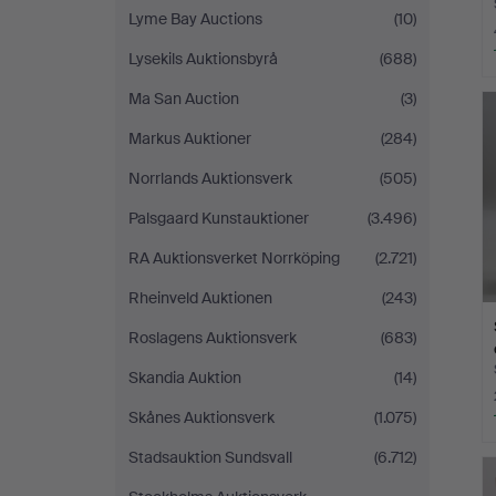
Lyme Bay Auctions
(10)
Lysekils Auktionsbyrå
(688)
L
Ma San Auction
(3)
s
Markus Auktioner
(284)
Norrlands Auktionsverk
(505)
Palsgaard Kunstauktioner
(3.496)
RA Auktionsverket Norrköping
(2.721)
Rheinveld Auktionen
(243)
Roslagens Auktionsverk
(683)
Skandia Auktion
(14)
Skånes Auktionsverk
(1.075)
Stadsauktion Sundsvall
(6.712)