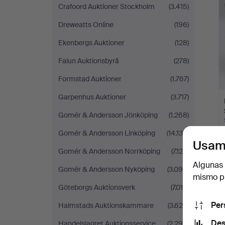
s
Crafoord Auktioner Stockholm
(3.415)
Dreweatts Online
(196)
Ekenbergs Auktioner
(128)
Falun Auktionsbyrå
(278)
Formstad Auktioner
(1.767)
Garpenhus Auktioner
(3.717)
Gomér & Andersson Jönköping
(1.268)
Gomér & Andersson Linköping
(14.139)
Usam
Gomér & Andersson Norrköping
(7.124)
Algunas 
Gomér & Andersson Nyköping
(3.094)
mismo pu
Göteborgs Auktionsverk
(7.015)
Per
Halmstads Auktionskammare
(3.628)
Des
Handelslagret Auktionsservice
(2.296)