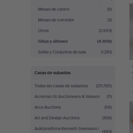
r
&
Mesas de centro
(9)
Johansson
Mesas de comedor
(3)
Otros
(2.953)
Sillas y sillones
(4.899)
Sofás y Conjuntos de sala
(1.281)
Casas de subastas
Todas las casas de subastas
(211.785)
Acreman St Auctioneers & Valuers
(11)
Arce Auctions
(56)
Art and Design Auctions
(306)
Auktionsfirma Kenneth Svensson i
(483)