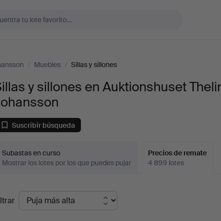
ohansson
/
Muebles
/
Sillas y sillones
illas y sillones en Auktionshuset Theli
Johansson
Suscribir búsqueda
Subastas en curso
Precios de remate
Mostrar los lotes por los que puedes pujar
4 899 lotes
recios
ltrar
de