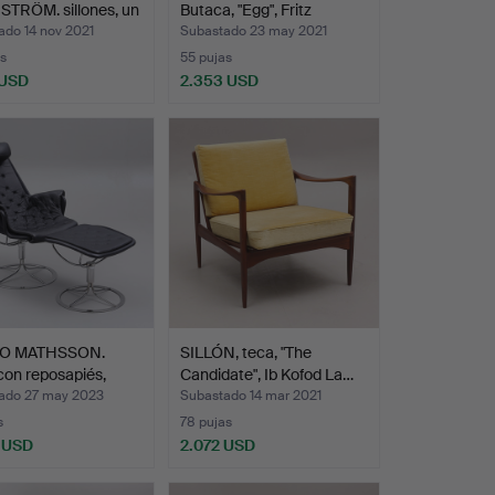
TRÖM. sillones, un
Butaca, "Egg", Fritz
Hansen…
ado 14 nov 2021
Subastado 23 may 2021
s
55 pujas
 USD
2.353 USD
Lote
seleccionado
O MATHSSON.
SILLÓN, teca, "The
 con reposapiés,
Candidate", Ib Kofod La…
ado 27 may 2023
Subastado 14 mar 2021
s
78 pujas
 USD
2.072 USD