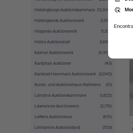
Mos
Helsingborgs Auktionskammare
(12.840)
Hälsinglands Auktionsverk
(1.551)
Encontra
Höganäs Auktionsverk
(1.331)
Höörs Auktionshall
(1.669)
Kalmar Auktionsverk
(5.903)
Karljohan Auktioner
(43)
Karlstad Hammarö Auktionsverk
(2.040)
Kunst- und Auktionshaus Kleinhenz
(10)
Laholms Auktionskammare
(1.822)
Lawrences Auctioneers
(2.715)
Leiflers Auktionshus
(615)
Limhamns Auktionsbyrå
(703)