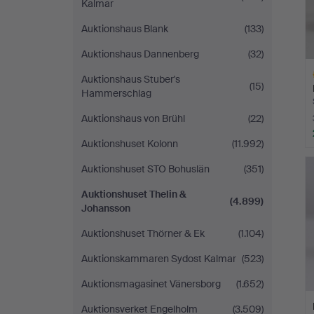
Kalmar
Auktionshaus Blank
(133)
Auktionshaus Dannenberg
(32)
Auktionshaus Stuber's
(15)
Hammerschlag
Auktionshaus von Brühl
(22)
Auktionshuset Kolonn
(11.992)
L
s
Auktionshuset STO Bohuslän
(351)
Auktionshuset Thelin &
(4.899)
Johansson
Auktionshuset Thörner & Ek
(1.104)
Auktionskammaren Sydost Kalmar
(523)
Auktionsmagasinet Vänersborg
(1.652)
Auktionsverket Engelholm
(3.509)